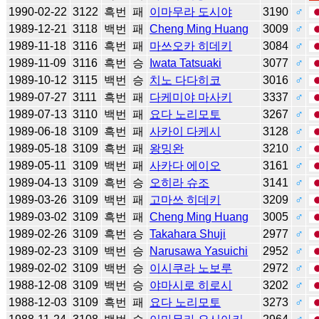
1990-02-22
3122
흑번
패
이마무라 도시야
3190
♂
1989-12-21
3118
백번
패
Cheng Ming Huang
3009
♂
1989-11-18
3116
흑번
패
마쓰오카 히데키
3084
♂
1989-11-09
3116
흑번
승
Iwata Tatsuaki
3077
♂
1989-10-12
3115
백번
승
치노 다다히코
3016
♂
1989-07-27
3111
흑번
패
다케미야 마사키
3337
♂
1989-07-13
3110
백번
패
요다 노리모토
3267
♂
1989-06-18
3109
흑번
패
사카이 다케시
3128
♂
1989-05-18
3109
흑번
패
왕밍완
3210
♂
1989-05-11
3109
백번
패
사카다 에이오
3161
♂
1989-04-13
3109
흑번
승
오히라 슈조
3141
♂
1989-03-26
3109
백번
패
고마쓰 히데키
3209
♂
1989-03-02
3109
흑번
패
Cheng Ming Huang
3005
♂
1989-02-26
3109
흑번
승
Takahara Shuji
2977
♂
1989-02-23
3109
백번
승
Narusawa Yasuichi
2952
♂
1989-02-02
3109
백번
승
이시쿠라 노보루
2972
♂
1988-12-08
3109
백번
승
야마시로 히로시
3202
♂
1988-12-03
3109
흑번
패
요다 노리모토
3273
♂