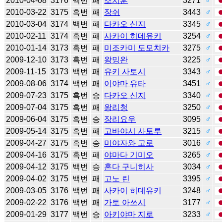
2010-04-08
3176
백번
패
조치훈
3271
♂
2010-03-22
3175
흑번
패
장쉬
3443
♂
2010-03-04
3174
백번
패
다카오 신지
3345
♂
2010-02-11
3174
흑번
패
사카이 히데유키
3254
♂
2010-01-14
3173
흑번
패
미조카미 도모치카
3275
♂
2009-12-10
3173
흑번
패
왕밍완
3225
♂
2009-11-15
3173
백번
패
유키 사토시
3343
♂
2009-08-06
3174
백번
패
이야마 유타
3451
♂
2009-07-23
3175
흑번
승
다카오 신지
3340
♂
2009-07-04
3175
흑번
패
왕리청
3250
♂
2009-06-04
3175
흑번
승
장리요우
3095
♂
2009-05-14
3175
흑번
패
고바야시 사토루
3215
♂
2009-04-27
3175
흑번
승
미야자와 고로
3016
♂
2009-04-16
3175
흑번
패
야마다 기미오
3265
♂
2009-04-12
3175
백번
승
혼다 구니히사
3034
♂
2009-04-02
3175
백번
패
고노 린
3395
♂
2009-03-05
3176
백번
패
사카이 히데유키
3248
♂
2009-02-22
3176
백번
패
가토 아쓰시
3177
♂
2009-01-29
3177
백번
승
아키야마 지로
3233
♂