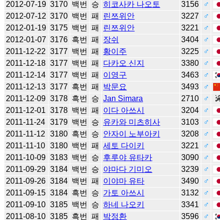
2012-07-19
3170
백번
승
히코사카 나오토
3156
♂
2012-07-12
3170
백번
패
린쯔위안
3227
♂
2012-01-19
3175
백번
패
린쯔위안
3221
♂
2012-01-07
3176
흑번
패
장쉬
3404
♂
2011-12-22
3177
백번
패
황이주
3225
♂
2011-12-18
3177
백번
패
다카오 신지
3380
♂
2011-12-14
3177
백번
패
이영구
3463
♂
2011-12-13
3177
흑번
패
박문요
3493
♂
2011-12-09
3178
흑번
승
Jan Simara
2710
♂
2011-12-01
3178
백번
패
이다 아쓰시
3204
♂
2011-11-24
3179
백번
승
유카와 미츠히사
3103
♂
2011-11-12
3180
흑번
승
안자이 노부아키
3208
♂
2011-11-10
3180
백번
패
세토 다이키
3221
♂
2011-10-09
3183
백번
승
후루야 유타카
3090
♂
2011-09-29
3184
백번
승
야마다 기미오
3239
♂
2011-09-26
3184
백번
패
이야마 유타
3490
♂
2011-09-15
3184
흑번
승
가토 아쓰시
3132
♂
2011-09-10
3185
백번
승
하네 나오키
3341
♂
2011-08-10
3185
흑번
패
박정환
3596
♂