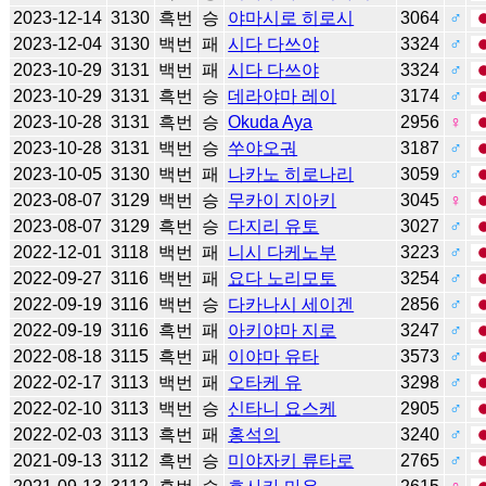
2023-12-14
3130
흑번
승
야마시로 히로시
3064
♂
2023-12-04
3130
백번
패
시다 다쓰야
3324
♂
2023-10-29
3131
백번
패
시다 다쓰야
3324
♂
2023-10-29
3131
흑번
승
데라야마 레이
3174
♂
2023-10-28
3131
흑번
승
Okuda Aya
2956
♀
2023-10-28
3131
백번
승
쑤야오궈
3187
♂
2023-10-05
3130
백번
패
나카노 히로나리
3059
♂
2023-08-07
3129
백번
승
무카이 지아키
3045
♀
2023-08-07
3129
흑번
승
다지리 유토
3027
♂
2022-12-01
3118
백번
패
니시 다케노부
3223
♂
2022-09-27
3116
백번
패
요다 노리모토
3254
♂
2022-09-19
3116
백번
승
다카나시 세이겐
2856
♂
2022-09-19
3116
흑번
패
아키야마 지로
3247
♂
2022-08-18
3115
흑번
패
이야마 유타
3573
♂
2022-02-17
3113
백번
패
오타케 유
3298
♂
2022-02-10
3113
백번
승
신타니 요스케
2905
♂
2022-02-03
3113
흑번
패
홍석의
3240
♂
2021-09-13
3112
흑번
승
미야자키 류타로
2765
♂