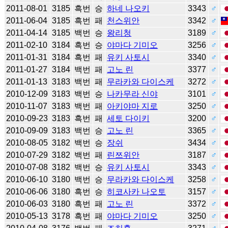
2011-08-01
3185
흑번
승
하네 나오키
3343
♂
2011-06-04
3185
흑번
패
천스위안
3342
♂
2011-04-14
3185
백번
승
왕리청
3189
♂
2011-02-10
3184
흑번
승
야마다 기미오
3256
♂
2011-01-31
3184
흑번
패
유키 사토시
3340
♂
2011-01-27
3184
백번
패
고노 린
3377
♂
2011-01-13
3183
백번
패
무라카와 다이스케
3272
♂
2010-12-09
3183
백번
승
나카무라 신야
3101
♂
2010-11-07
3183
백번
패
아키야마 지로
3250
♂
2010-09-23
3183
흑번
패
세토 다이키
3200
♂
2010-09-09
3183
백번
승
고노 린
3365
♂
2010-08-05
3182
백번
승
장쉬
3434
♂
2010-07-29
3182
백번
패
린쯔위안
3187
♂
2010-07-08
3182
백번
승
유키 사토시
3343
♂
2010-06-10
3180
백번
승
무라카와 다이스케
3258
♂
2010-06-06
3180
흑번
승
히코사카 나오토
3157
♂
2010-06-03
3180
흑번
패
고노 린
3372
♂
2010-05-13
3178
흑번
패
야마다 기미오
3250
♂