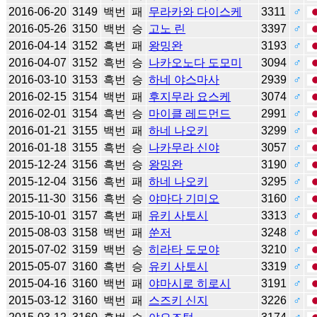
2016-06-20
3149
백번
패
무라카와 다이스케
3311
♂
2016-05-26
3150
백번
승
고노 린
3397
♂
2016-04-14
3152
흑번
패
왕밍완
3193
♂
2016-04-07
3152
흑번
승
나카오노다 도모미
3094
♂
2016-03-10
3153
흑번
승
하네 야스마사
2939
♂
2016-02-15
3154
백번
패
후지무라 요스케
3074
♂
2016-02-01
3154
흑번
승
마이클 레드먼드
2991
♂
2016-01-21
3155
백번
패
하네 나오키
3299
♂
2016-01-18
3155
흑번
승
나카무라 신야
3057
♂
2015-12-24
3156
흑번
승
왕밍완
3190
♂
2015-12-04
3156
흑번
패
하네 나오키
3295
♂
2015-11-30
3156
흑번
승
야마다 기미오
3160
♂
2015-10-01
3157
흑번
패
유키 사토시
3313
♂
2015-08-03
3158
백번
패
쑨저
3248
♂
2015-07-02
3159
백번
승
히라타 도모야
3210
♂
2015-05-07
3160
흑번
승
유키 사토시
3319
♂
2015-04-16
3160
백번
패
야마시로 히로시
3191
♂
2015-03-12
3160
백번
패
스즈키 신지
3226
♂