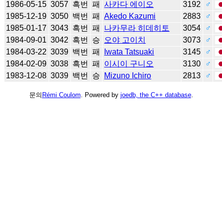
1986-05-15
3057
흑번
패
사카다 에이오
3192
♂
1985-12-19
3050
백번
패
Akedo Kazumi
2883
♂
1985-01-17
3043
흑번
패
나카무라 히데히토
3054
♂
1984-09-01
3042
흑번
승
오야 고이치
3073
♂
1984-03-22
3039
백번
패
Iwata Tatsuaki
3145
♂
1984-02-09
3038
흑번
패
이시이 구니오
3130
♂
1983-12-08
3039
백번
승
Mizuno Ichiro
2813
♂
문의
Rémi Coulom
. Powered by
joedb, the C++ database
.