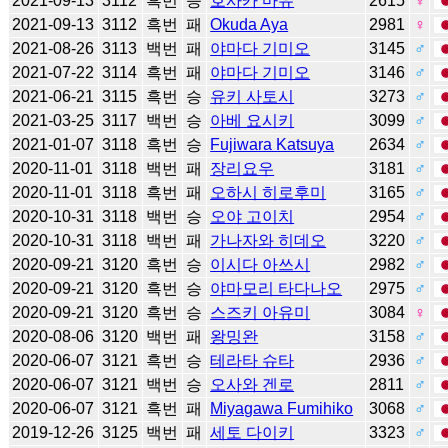
2021-09-13
3112
흑번
승
호사카 마유
2615
♀
2021-09-13
3112
흑번
패
Okuda Aya
2981
♀
2021-08-26
3113
백번
패
야마다 기미오
3145
♂
2021-07-22
3114
흑번
패
야마다 기미오
3146
♂
2021-06-21
3115
흑번
승
유키 사토시
3273
♂
2021-03-25
3117
백번
승
아베 요시키
3099
♂
2021-01-07
3118
흑번
승
Fujiwara Katsuya
2634
♂
2020-11-01
3118
백번
패
장리요우
3181
♂
2020-11-01
3118
흑번
패
오하시 히로후미
3165
♂
2020-10-31
3118
백번
승
오야 고이치
2954
♂
2020-10-31
3118
백번
패
가나자와 히데오
3220
♂
2020-09-21
3120
흑번
승
이시다 아쓰시
2982
♂
2020-09-21
3120
흑번
승
야마모리 타다나오
2975
♂
2020-09-21
3120
흑번
승
스즈키 아유미
3084
♀
2020-08-06
3120
백번
패
왕밍완
3158
♂
2020-06-07
3121
흑번
승
테라타 슈타
2936
♂
2020-06-07
3121
백번
승
오사와 겐로
2811
♂
2020-06-07
3121
흑번
패
Miyagawa Fumihiko
3068
♂
2019-12-26
3125
백번
패
세토 다이키
3323
♂