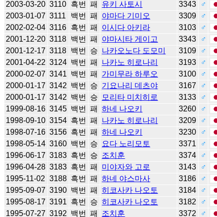
2003-03-20
3110
흑번
패
유키 사토시
3343
♂
2003-01-07
3111
백번
패
야마다 기미오
3309
♂
2002-02-04
3116
흑번
패
이시다 아키라
3103
♂
2001-12-20
3118
백번
패
야마시타 게이고
3343
♂
2001-12-17
3118
백번
승
나카오노다 도모미
3109
♂
2001-04-22
3124
백번
패
나카노 히로나리
3193
♂
2000-02-07
3141
백번
패
가미무라 하루오
3100
♂
2000-01-17
3142
백번
승
기요나리 데츠야
3167
♂
2000-01-17
3142
백번
승
모리타 미치히로
3133
♂
1999-08-16
3145
백번
패
하네 나오키
3260
♂
1998-09-10
3154
흑번
패
나카노 히로나리
3209
♂
1998-07-16
3156
흑번
패
하네 나오키
3230
♂
1998-05-14
3160
백번
승
요다 노리모토
3371
♂
1996-06-17
3183
흑번
승
조치훈
3374
♂
1996-04-28
3183
흑번
패
미야자와 고로
3143
♂
1995-11-02
3188
흑번
패
하네 야스마사
3186
♂
1995-09-07
3190
백번
패
히코사카 나오토
3184
♂
1995-08-17
3191
흑번
승
히코사카 나오토
3182
♂
1995-07-27
3192
백번
패
조치훈
3372
♂