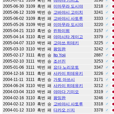
2005-07-21
3109
흑번
패
야마다 기미오
3296
♂
2005-06-30
3109
흑번
패
이마무라 도시야
3218
♂
2005-06-12
3109
백번
승
고바야시 고이치
3241
♂
2005-06-02
3109
흑번
패
고바야시 사토루
3333
♂
2005-05-26
3109
백번
패
이마무라 도시야
3220
♂
2005-04-21
3110
흑번
승
린하이펑
3157
♂
2005-04-14
3110
흑번
패
야마시타 게이고
3379
♂
2005-04-07
3110
백번
패
고마쓰 히데키
3225
♂
2005-03-10
3110
백번
패
왕밍완
3242
♂
2005-02-17
3111
흑번
승
Ito Yoji
2887
♂
2005-02-10
3111
백번
승
조선진
3253
♂
2005-01-06
3111
백번
패
요다 노리모토
3347
♂
2004-12-16
3111
흑번
패
사카이 히데유키
3226
♂
2004-11-11
3111
흑번
승
가토 아쓰시
3171
♂
2004-06-24
3110
백번
패
사카이 히데유키
3212
♂
2004-03-04
3110
백번
패
야마다 기미오
3319
♂
2004-02-16
3110
흑번
패
왕밍완
3246
♂
2004-02-12
3110
흑번
승
고바야시 사토루
3318
♂
2004-01-12
3110
흑번
패
다카오 신지
3378
♂