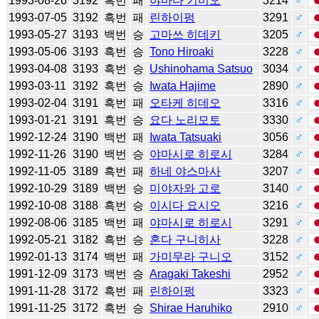
1993-08-26
3192
흑번
패
야마다 기미오
3214
♂
1993-07-05
3192
흑번
패
린하이펑
3291
♂
1993-05-27
3193
백번
승
고마쓰 히데키
3205
♂
1993-05-06
3193
흑번
승
Tono Hiroaki
3228
♂
1993-04-08
3193
흑번
승
Ushinohama Satsuo
3034
♂
1993-03-11
3192
흑번
승
Iwata Hajime
2890
♂
1993-02-04
3191
흑번
패
오타케 히데오
3316
♂
1993-01-21
3191
흑번
승
요다 노리모토
3330
♂
1992-12-24
3190
백번
패
Iwata Tatsuaki
3056
♂
1992-11-26
3190
백번
승
야마시로 히로시
3284
♂
1992-11-05
3189
흑번
패
하네 야스마사
3207
♂
1992-10-29
3189
백번
승
미야자와 고로
3140
♂
1992-10-08
3188
흑번
승
이시다 요시오
3216
♂
1992-08-06
3185
백번
패
야마시로 히로시
3291
♂
1992-05-21
3182
흑번
승
혼다 구니히사
3228
♂
1992-01-13
3174
백번
패
가미무라 구니오
3152
♂
1991-12-09
3173
백번
승
Aragaki Takeshi
2952
♂
1991-11-28
3172
흑번
패
린하이펑
3323
♂
1991-11-25
3172
흑번
승
Shirae Haruhiko
2910
♂