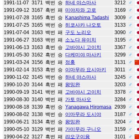
1991-11-07
3171
백번
승
하네 야스마사
3212
♂
1991-09-12
3167
흑번
패
미야자와 고로
3169
♂
1991-07-28
3165
흑번
승
Kanashima Tadashi
3009
♂
1991-07-25
3165
백번
승
히코사카 나오토
3133
♂
1991-07-04
3163
백번
패
구도 노리오
3090
♂
1991-06-27
3163
백번
패
소노다 유이치
3195
♂
1991-06-13
3163
흑번
승
고바야시 고이치
3367
♂
1991-05-30
3162
흑번
승
다케미야 마사키
3299
♂
1991-03-24
3156
흑번
패
정훙
3131
♂
1991-02-14
3153
흑번
승
이마무라 요시아키
3011
♂
1990-11-02
3145
백번
승
하네 야스마사
3245
♂
1990-10-20
3144
흑번
패
왕밍완
3203
♂
1990-09-19
3141
백번
패
고바야시 고이치
3378
♂
1990-08-30
3140
백번
패
가토 마사오
3284
♂
1990-08-18
3139
흑번
승
Yanagawa Hiromasa
2939
♂
1990-08-02
3138
백번
승
이마무라 도시야
3187
♂
1990-06-21
3134
흑번
승
왕밍완
3204
♂
1990-05-10
3129
백번
패
가미무라 구니오
3159
♂
1990-04-22
3127
흑번
패
랴오구이융
3101
♂