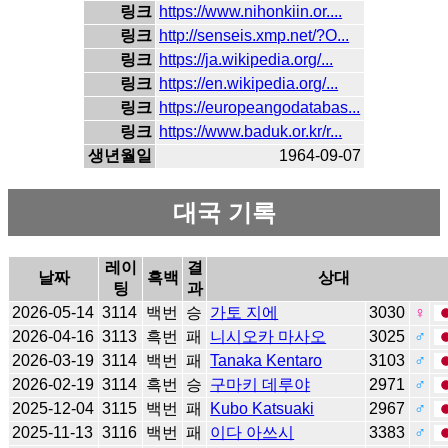
링크
https://www.nihonkiin.or....
링크
http://senseis.xmp.net/?O...
링크
https://ja.wikipedia.org/...
링크
https://en.wikipedia.org/...
링크
https://europeangodatabas...
링크
https://www.baduk.or.kr/r...
생년월일
1964-09-07
대국 기록
레이
결
날짜
흑백
상대
팅
과
2026-05-14
3114
백번
승
가토 지에
3030
♀
2026-04-16
3113
흑번
패
니시오카 마사오
3025
♂
2026-03-19
3114
백번
패
Tanaka Kentaro
3103
♂
2026-02-19
3114
흑번
승
구마키 데루야
2971
♂
2025-12-04
3115
백번
패
Kubo Katsuaki
2967
♂
2025-11-13
3116
백번
패
이다 아쓰시
3383
♂