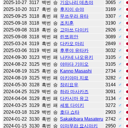
2025-10-27
3117
백번
승
기요나리 데츠야
3065
♂
2025-10-20
3117
흑번
승
후지이 슈야
3169
♂
2025-09-25
3118
흑번
패
무쓰우라 유타
3307
♂
2025-09-18
3118
백번
승
조치훈
3190
♂
2025-09-08
3118
흑번
승
고마쓰 다이키
2926
♂
2025-09-08
3118
백번
패
린쯔위안
3089
♂
2025-03-24
3119
흑번
승
다카오 마리
2849
♀
2025-03-06
3119
백번
패
후루야 유타카
3032
♂
2024-09-30
3123
백번
패
나카네 나오유키
3105
♂
2024-08-22
3125
백번
승
야마다 기미오
3105
♂
2024-08-19
3125
흑번
승
Kanno Masashi
2734
♂
2024-08-19
3125
백번
패
아키야마 지로
3282
♂
2024-05-30
3128
흑번
승
장리요우
3144
♂
2024-04-25
3129
백번
승
하라 마사카즈
3091
♂
2024-04-04
3129
흑번
패
다카시마 유고
3134
♂
2024-03-25
3129
흑번
패
세토 다이키
3272
♂
2024-03-18
3129
백번
승
호다 쇼타
2903
♂
2024-01-22
3130
흑번
승
Sakakibara Masateru
2742
♂
2024-01-15
3130
흑번
승
이마무라 요시아키
2950
♂