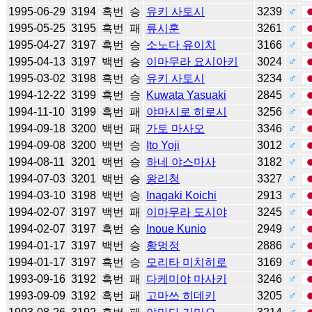
1995-06-29
3194
흑번
승
유키 사토시
3239
♂
1995-05-25
3195
흑번
패
류시훈
3261
♂
1995-04-27
3197
흑번
승
소노다 유이치
3166
♂
1995-04-13
3197
백번
승
이마무라 요시아키
3024
♂
1995-03-02
3198
흑번
승
유키 사토시
3234
♂
1994-12-22
3199
흑번
승
Kuwata Yasuaki
2845
♂
1994-11-10
3199
흑번
패
야마시로 히로시
3256
♂
1994-09-18
3200
백번
패
가토 마사오
3346
♂
1994-09-08
3200
백번
승
Ito Yoji
3012
♂
1994-08-11
3201
백번
승
하네 야스마사
3182
♂
1994-07-03
3201
백번
승
왕리청
3327
♂
1994-03-10
3198
백번
승
Inagaki Koichi
2913
♂
1994-02-07
3197
백번
패
이마무라 도시야
3245
♂
1994-02-07
3197
흑번
승
Inoue Kunio
2949
♂
1994-01-17
3197
백번
승
황멍정
2886
♂
1994-01-17
3197
흑번
승
모리타 미치히로
3169
♂
1993-09-16
3192
흑번
패
다케미야 마사키
3246
♂
1993-09-09
3192
흑번
패
고마쓰 히데키
3205
♂