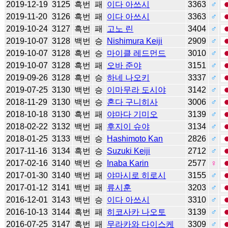
2019-12-19
3125
흑번
패
이다 아쓰시
3363
♂
2019-11-20
3126
흑번
패
이다 아쓰시
3363
♂
2019-10-24
3127
흑번
패
고노 린
3404
♂
2019-10-07
3128
백번
승
Nishimura Keiji
2909
♂
2019-10-07
3128
흑번
승
마이클 레드먼드
3010
♂
2019-10-07
3128
흑번
패
오바 준야
3151
♂
2019-09-26
3128
흑번
승
하네 나오키
3337
♂
2019-07-25
3130
백번
승
이마무라 도시야
3142
♂
2018-11-29
3130
백번
승
혼다 구니히사
3006
♂
2018-10-18
3130
흑번
패
야마다 기미오
3139
♂
2018-02-22
3132
백번
패
후지이 슈야
3134
♂
2018-01-25
3133
백번
승
Hashimoto Kan
2826
♂
2017-11-16
3134
흑번
승
Suzuki Keiji
2712
♂
2017-02-16
3140
백번
승
Inaba Karin
2577
♀
2017-01-30
3140
백번
패
야마시로 히로시
3155
♂
2017-01-12
3141
백번
패
류시훈
3203
♂
2016-12-01
3143
백번
승
이다 아쓰시
3310
♂
2016-10-13
3144
흑번
패
히코사카 나오토
3139
♂
2016-07-25
3147
흑번
패
무라카와 다이스케
3309
♂