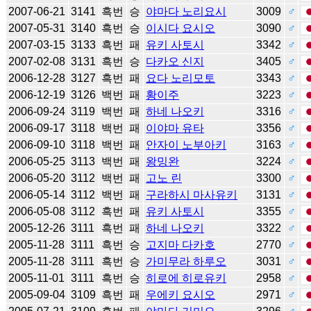
2007-06-21
3141
흑번
승
야마다 노리요시
3009
♂
2007-05-31
3140
흑번
승
이시다 요시오
3090
♂
2007-03-15
3133
흑번
패
유키 사토시
3342
♂
2007-02-08
3131
흑번
승
다카오 신지
3405
♂
2006-12-28
3127
흑번
패
요다 노리모토
3343
♂
2006-12-19
3126
백번
패
황이주
3223
♂
2006-09-24
3119
백번
패
하네 나오키
3316
♂
2006-09-17
3118
백번
패
이야마 유타
3356
♂
2006-09-10
3118
백번
패
안자이 노부아키
3163
♂
2006-05-25
3113
백번
패
왕밍완
3224
♂
2006-05-20
3112
백번
패
고노 린
3300
♂
2006-05-14
3112
백번
패
구라하시 마사유키
3131
♂
2006-05-08
3112
흑번
패
유키 사토시
3355
♂
2005-12-26
3111
흑번
패
하네 나오키
3322
♂
2005-11-28
3111
흑번
승
고지마 다카호
2770
♂
2005-11-28
3111
흑번
승
가미무라 하루오
3031
♂
2005-11-01
3111
흑번
승
히로에 히로유키
2958
♂
2005-09-04
3109
흑번
패
우에키 요시오
2971
♂