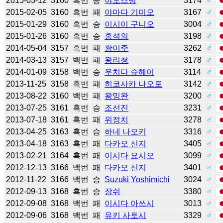
2015-03-12
3160
흑번
승
야오즈텅
3174
♂
2015-02-05
3160
흑번
패
야마다 기미오
3167
♂
2015-01-29
3160
흑번
승
이시이 구니오
3004
♂
2015-01-26
3160
흑번
승
홍석의
3198
♂
2014-05-04
3157
흑번
패
황이주
3262
♂
2014-03-13
3157
백번
패
왕리청
3178
♂
2014-01-09
3158
백번
승
우치다 슈헤이
3114
♂
2013-11-25
3158
흑번
패
히코사카 나오토
3142
♂
2013-08-22
3160
백번
패
왕밍완
3200
♂
2013-07-25
3161
흑번
승
조선진
3231
♂
2013-07-18
3161
흑번
패
위정치
3278
♂
2013-04-25
3163
흑번
승
하네 나오키
3316
♂
2013-04-18
3163
흑번
패
다카오 신지
3405
♂
2013-02-21
3164
흑번
패
이시다 요시오
3099
♂
2012-12-13
3166
백번
패
다카오 신지
3401
♂
2012-11-22
3166
백번
승
Suzuki Yoshimichi
3024
♂
2012-09-13
3168
흑번
승
장쉬
3380
♂
2012-09-08
3168
백번
패
이시다 아쓰시
3013
♂
2012-09-06
3168
백번
패
유키 사토시
3329
♂