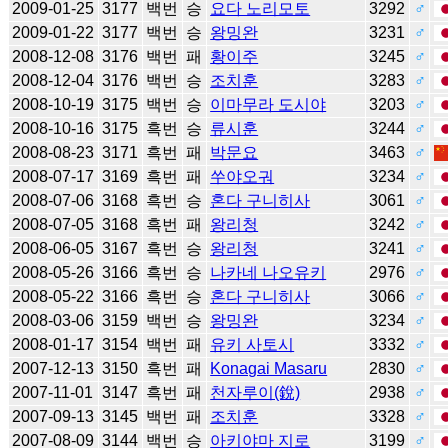
2009-01-25
3177
백번
승
요다 노리모토
3292
♂
2009-01-22
3177
백번
승
왕밍완
3231
♂
2008-12-08
3176
백번
패
황이주
3245
♂
2008-12-04
3176
백번
승
조치훈
3283
♂
2008-10-19
3175
백번
승
이마무라 도시야
3203
♂
2008-10-16
3175
흑번
승
류시훈
3244
♂
2008-08-23
3171
흑번
패
박문요
3463
♂
2008-07-17
3169
흑번
패
쑤야오궈
3234
♂
2008-07-06
3168
흑번
승
혼다 구니히사
3061
♂
2008-07-05
3168
흑번
패
왕리청
3242
♂
2008-06-05
3167
흑번
승
왕리청
3241
♂
2008-05-26
3166
흑번
승
나카네 나오유키
2976
♂
2008-05-22
3166
흑번
승
혼다 구니히사
3066
♂
2008-03-06
3159
백번
승
왕밍완
3234
♂
2008-01-17
3154
백번
패
유키 사토시
3332
♂
2007-12-13
3150
흑번
패
Konagai Masaru
2830
♂
2007-11-01
3147
흑번
패
천자루이(銳)
2938
♂
2007-09-13
3145
백번
패
조치훈
3328
♂
2007-08-09
3144
백번
승
아키야마 지로
3199
♂