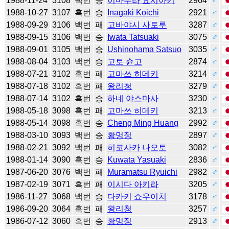
1988-11-24
3108
백번
승
이마무라 요시아키
2964
♂
1988-10-27
3107
흑번
승
Inagaki Koichi
2921
♂
1988-09-29
3106
백번
패
고바야시 사토루
3287
♂
1988-09-15
3106
백번
승
Iwata Tatsuaki
3075
♂
1988-09-01
3105
백번
승
Ushinohama Satsuo
3035
♂
1988-08-04
3103
백번
승
고토 슌고
2874
♂
1988-07-21
3102
흑번
패
고마쓰 히데키
3214
♂
1988-07-18
3102
흑번
패
왕리청
3279
♂
1988-07-14
3102
흑번
승
하네 야스마사
3230
♂
1988-05-18
3098
흑번
패
고마쓰 히데키
3213
♂
1988-05-14
3098
흑번
승
Cheng Ming Huang
2992
♂
1988-03-10
3093
백번
승
황멍정
2897
♂
1988-02-21
3092
백번
패
히코사카 나오토
3082
♂
1988-01-14
3090
흑번
승
Kuwata Yasuaki
2836
♂
1987-06-20
3076
백번
패
Muramatsu Ryuichi
2982
♂
1987-02-19
3071
흑번
패
이시다 아키라
3205
♂
1986-11-27
3068
백번
승
다카키 쇼우이치
3178
♂
1986-09-20
3064
흑번
패
왕리청
3257
♂
1986-07-12
3060
흑번
승
황멍정
2913
♂