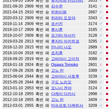
2021-09-20
2909
흑번
승
후지사와 카즈나리
2853
♂
2021-09-20
2909
백번
패
김수준
3141
♂
2021-04-15
2910
백번
승
린하이펑
2687
♂
2020-03-12
2909
백번
패
히라타 도모야
3343
♂
2019-11-14
2909
백번
패
조선진
3174
♂
2019-10-17
2909
흑번
패
류시훈
3185
♂
2019-10-07
2909
흑번
패
오가타 마사키
3128
♂
2019-03-28
2913
백번
패
후지타 아키히코
3295
♂
2018-12-20
2915
백번
패
만나미 나오
2889
♀
2018-10-04
2918
백번
패
조치훈
3182
♂
2018-09-20
2919
백번
승
고바야시 고이치
3088
♂
2018-01-18
2924
흑번
승
Ogawa Tomoko
2601
♀
2017-09-28
2926
흑번
패
고노 린
3389
♂
2015-06-04
2944
흑번
패
고바야시 사토루
3239
♂
2015-05-28
2944
흑번
승
구도 노리오
2900
♂
2013-01-10
2953
백번
패
오니시 겐야
3124
♂
2012-10-18
2955
흑번
승
다케이 다카시
2998
♂
2012-10-18
2955
흑번
패
고노 린
3409
♂
2012-03-01
2955
흑번
패
마쓰모토 다케히사
3209
♂