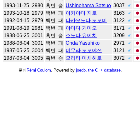
1993-11-25
2980
흑번
승
Ushinohama Satsuo
3037
♂
1993-10-18
2979
백번
패
아키야마 지로
3163
♂
1992-04-15
2979
백번
패
나카오노다 도모미
3122
♂
1991-08-19
2981
백번
패
야마다 기미오
3171
♂
1988-06-25
3001
흑번
승
소노다 유이치
3209
♂
1988-06-04
3001
백번
패
Onda Yasuhiko
2971
♂
1987-05-25
3004
백번
패
미무라 도모야쓰
3121
♂
1987-03-04
3005
흑번
승
모리타 미치히로
3072
♂
문의
Rémi Coulom
. Powered by
joedb, the C++ database
.