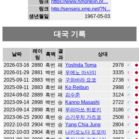
링크
https://www.nihonkiin.or....
링크
http://senseis.xmp.net/?N...
생년월일
1967-05-03
대국 기록
레이
결
날짜
흑백
상대
팅
과
2026-03-16
2880
흑번
패
Yoshida Toma
2978
♂
2026-01-29
2881
백번
패
우에노 아사미
3335
♀
2025-09-11
2883
백번
승
구와바라 요코
2738
♀
2025-09-11
2883
흑번
패
Ko Reibun
2988
♂
2024-09-02
2889
흑번
패
김수준
3124
♂
2023-09-14
2898
백번
승
Kanno Masashi
2722
♂
2023-09-14
2898
흑번
패
무라마쓰 히로키
3186
♂
2023-06-15
2900
흑번
승
스기우치 가즈코
2508
♀
2022-10-03
2904
백번
승
Yang Chia Jung
2804
♂
2022-10-03
2904
흑번
패
나카오노다 도모미
3133
♂