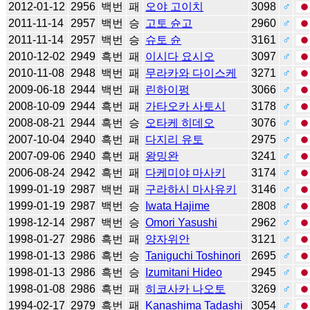
2012-01-12
2956
백번
패
오야 고이치
3098
♂
2011-11-14
2957
백번
승
고토 슌고
2960
♂
2011-11-14
2957
백번
승
슈토 슌
3161
♂
2010-12-02
2949
흑번
패
이시다 요시오
3097
♂
2010-11-08
2948
백번
패
무라카와 다이스케
3271
♂
2009-06-18
2944
백번
패
린하이펑
3066
♂
2008-10-09
2944
흑번
패
가타오카 사토시
3178
♂
2008-08-21
2944
흑번
승
오타케 히데오
3076
♂
2007-10-04
2940
흑번
패
다지리 유토
2975
♂
2007-09-06
2940
흑번
패
왕밍완
3241
♂
2006-08-24
2942
흑번
패
다케미야 마사키
3174
♂
1999-01-19
2987
백번
패
구라하시 마사유키
3146
♂
1999-01-19
2987
백번
승
Iwata Hajime
2808
♂
1998-12-14
2987
백번
승
Omori Yasushi
2962
♂
1998-01-27
2986
흑번
패
양자위안
3121
♂
1998-01-13
2986
흑번
승
Taniguchi Toshinori
2695
♂
1998-01-13
2986
흑번
승
Izumitani Hideo
2945
♂
1998-01-08
2986
흑번
패
히코사카 나오토
3269
♂
1994-02-17
2979
흑번
패
Kanashima Tadashi
3054
♂