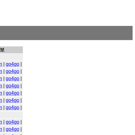
보
n
|
go4go
|
n
|
go4go
|
n
|
go4go
|
n
|
go4go
|
n
|
go4go
|
n
|
go4go
|
n
|
go4go
|
n
|
go4go
|
n
|
go4go
|