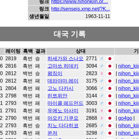
링크
https://www.nihonkiin.or....
링크
http://senseis.xmp.net/?K...
생년월일
1963-11-11
대국 기록
레이팅
흑백
결과
상대
기
20
2819
흑번
승
하세가와 스나오
2771
♂
16
2816
흑번
패
고마쓰 히데키
3094
♂
|
nihon_kii
10
2812
백번
승
왕징이
2823
♀
|
nihon_kii
10
2812
흑번
패
데라야마 레이
3175
♂
|
nihon_kii
11
2804
흑번
패
고노 다카시
3066
♂
|
nihon_kii
13
2798
백번
패
린쯔위안
3144
♂
|
nihon_kii
31
2793
백번
패
마이클 레드먼드
3003
♂
|
nihon_kii
21
2791
흑번
패
우에노 아사미
3191
♀
|
nihon_kii
12
2790
백번
패
아오키 기쿠요
2868
♀
|
go4go
|
12
2793
흑번
승
치노 다다히코
2685
♂
|
nihon_kii
05
2793
흑번
패
쑨저
3298
♂
|
nihon_kii