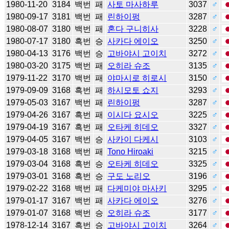
1980-11-20
3184
백번
패
사토 마사하루
3037
♂
1980-09-17
3181
백번
패
린하이펑
3287
♂
1980-08-07
3180
백번
패
혼다 구니히사
3228
♂
1980-07-17
3180
흑번
승
사카다 에이오
3250
♂
1980-04-13
3176
백번
승
고바야시 고이치
3272
♂
1980-03-20
3175
백번
패
오히라 슈조
3135
♂
1979-11-22
3170
백번
패
야마시로 히로시
3150
♂
1979-09-09
3168
흑번
패
하시모토 쇼지
3293
♂
1979-05-03
3167
백번
패
린하이펑
3287
♂
1979-04-26
3167
흑번
패
이시다 요시오
3225
♂
1979-04-19
3167
흑번
패
오타케 히데오
3327
♂
1979-04-05
3167
백번
승
사카이 다케시
3103
♂
1979-03-18
3168
백번
패
Tono Hiroaki
3215
♂
1979-03-04
3168
흑번
승
오타케 히데오
3325
♂
1979-03-01
3168
흑번
승
구도 노리오
3196
♂
1979-02-22
3168
백번
패
다케미야 마사키
3295
♂
1979-01-17
3167
백번
패
사카다 에이오
3276
♂
1979-01-07
3168
백번
승
오히라 슈조
3177
♂
1978-12-14
3167
흑번
승
고바야시 고이치
3264
♂