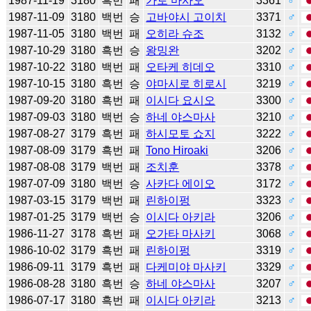
1987-11-19
3180
흑번
패
가토 마사오
3361
♂
1987-11-09
3180
백번
승
고바야시 고이치
3371
♂
1987-11-05
3180
백번
패
오히라 슈조
3132
♂
1987-10-29
3180
흑번
승
왕밍완
3202
♂
1987-10-22
3180
백번
패
오타케 히데오
3310
♂
1987-10-15
3180
흑번
승
야마시로 히로시
3219
♂
1987-09-20
3180
흑번
패
이시다 요시오
3300
♂
1987-09-03
3180
백번
승
하네 야스마사
3210
♂
1987-08-27
3179
흑번
패
하시모토 쇼지
3222
♂
1987-08-09
3179
흑번
패
Tono Hiroaki
3206
♂
1987-08-08
3179
백번
패
조치훈
3378
♂
1987-07-09
3180
백번
승
사카다 에이오
3172
♂
1987-03-15
3179
백번
패
린하이펑
3323
♂
1987-01-25
3179
백번
승
이시다 아키라
3206
♂
1986-11-27
3178
흑번
패
오가타 마사키
3068
♂
1986-10-02
3179
흑번
패
린하이펑
3319
♂
1986-09-11
3179
흑번
패
다케미야 마사키
3329
♂
1986-08-28
3180
흑번
승
하네 야스마사
3207
♂
1986-07-17
3180
흑번
패
이시다 아키라
3213
♂