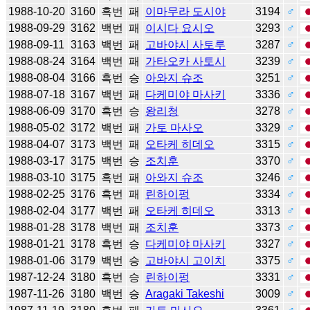
1988-10-20
3160
흑번
패
이마무라 도시야
3194
♂
1988-09-29
3162
백번
패
이시다 요시오
3293
♂
1988-09-11
3163
백번
패
고바야시 사토루
3287
♂
1988-08-24
3164
백번
패
가타오카 사토시
3239
♂
1988-08-04
3166
흑번
승
아와지 슈조
3251
♂
1988-07-18
3167
백번
패
다케미야 마사키
3336
♂
1988-06-09
3170
흑번
승
왕리청
3278
♂
1988-05-02
3172
백번
패
가토 마사오
3329
♂
1988-04-07
3173
백번
패
오타케 히데오
3315
♂
1988-03-17
3175
백번
승
조치훈
3370
♂
1988-03-10
3175
흑번
패
아와지 슈조
3246
♂
1988-02-25
3176
흑번
패
린하이펑
3334
♂
1988-02-04
3177
백번
패
오타케 히데오
3313
♂
1988-01-28
3178
백번
패
조치훈
3373
♂
1988-01-21
3178
흑번
승
다케미야 마사키
3327
♂
1988-01-06
3179
백번
승
고바야시 고이치
3375
♂
1987-12-24
3180
흑번
승
린하이펑
3331
♂
1987-11-26
3180
백번
승
Aragaki Takeshi
3009
♂