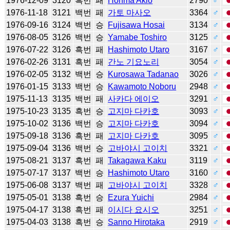
1976-12-09
3120
흑번
패
Honma Akio
2790
♂
1976-11-18
3121
백번
패
가토 마사오
3364
♂
1976-09-16
3124
백번
승
Fujisawa Hosai
3134
♂
1976-08-05
3126
백번
승
Yamabe Toshiro
3125
♂
1976-07-22
3126
흑번
패
Hashimoto Utaro
3167
♂
1976-02-26
3131
흑번
패
간노 기요노리
3054
♂
1976-02-05
3132
백번
승
Kurosawa Tadanao
3026
♂
1976-01-15
3133
백번
승
Kawamoto Noboru
2948
♂
1975-11-13
3135
백번
패
사카다 에이오
3291
♂
1975-10-23
3135
흑번
승
고지마 다카호
3093
♂
1975-10-02
3136
백번
승
고지마 다카호
3094
♂
1975-09-18
3136
흑번
패
고지마 다카호
3095
♂
1975-09-04
3136
백번
승
고바야시 고이치
3321
♂
1975-08-21
3137
흑번
패
Takagawa Kaku
3119
♂
1975-07-17
3137
백번
승
Hashimoto Utaro
3160
♂
1975-06-08
3137
백번
패
고바야시 고이치
3328
♂
1975-05-01
3138
흑번
승
Ezura Yuichi
2984
♂
1975-04-17
3138
흑번
패
이시다 요시오
3251
♂
1975-04-03
3138
흑번
승
Sanno Hirotaka
2919
♂