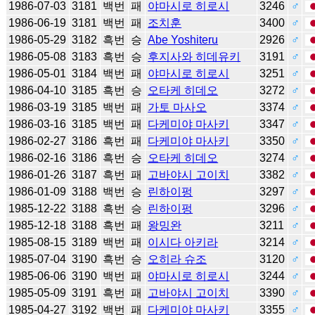
1986-07-03
3181
백번
패
야마시로 히로시
3246
♂
1986-06-19
3181
백번
패
조치훈
3400
♂
1986-05-29
3182
흑번
승
Abe Yoshiteru
2926
♂
1986-05-08
3183
흑번
승
후지사와 히데유키
3191
♂
1986-05-01
3184
백번
패
야마시로 히로시
3251
♂
1986-04-10
3185
흑번
승
오타케 히데오
3272
♂
1986-03-19
3185
백번
패
가토 마사오
3374
♂
1986-03-16
3185
백번
패
다케미야 마사키
3347
♂
1986-02-27
3186
흑번
패
다케미야 마사키
3350
♂
1986-02-16
3186
흑번
승
오타케 히데오
3274
♂
1986-01-26
3187
흑번
패
고바야시 고이치
3382
♂
1986-01-09
3188
백번
승
린하이펑
3297
♂
1985-12-22
3188
흑번
승
린하이펑
3296
♂
1985-12-18
3188
흑번
패
왕밍완
3211
♂
1985-08-15
3189
백번
패
이시다 아키라
3214
♂
1985-07-04
3190
흑번
승
오히라 슈조
3120
♂
1985-06-06
3190
백번
패
야마시로 히로시
3244
♂
1985-05-09
3191
흑번
패
고바야시 고이치
3390
♂
1985-04-27
3192
백번
패
다케미야 마사키
3355
♂