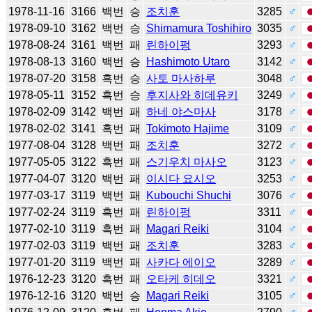
1978-11-16
3166
백번
승
조치훈
3285
♂
1978-09-10
3162
백번
승
Shimamura Toshihiro
3035
♂
1978-08-24
3161
백번
패
린하이펑
3293
♂
1978-08-13
3160
백번
승
Hashimoto Utaro
3142
♂
1978-07-20
3158
흑번
승
사토 마사하루
3048
♂
1978-05-11
3152
흑번
승
후지사와 히데유키
3249
♂
1978-02-09
3142
백번
패
하네 야스마사
3178
♂
1978-02-02
3141
흑번
패
Tokimoto Hajime
3109
♂
1977-08-04
3128
백번
패
조치훈
3272
♂
1977-05-05
3122
흑번
패
스기우치 마사오
3123
♂
1977-04-07
3120
백번
패
이시다 요시오
3253
♂
1977-03-17
3119
백번
패
Kubouchi Shuchi
3076
♂
1977-02-24
3119
흑번
패
린하이펑
3311
♂
1977-02-10
3119
흑번
패
Magari Reiki
3104
♂
1977-02-03
3119
백번
패
조치훈
3283
♂
1977-01-20
3119
백번
패
사카다 에이오
3289
♂
1976-12-23
3120
흑번
패
오타케 히데오
3321
♂
1976-12-16
3120
백번
승
Magari Reiki
3105
♂