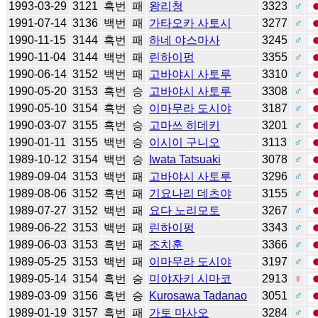
1993-03-29
3121
흑번
패
왕리청
3323
♂
1991-07-14
3136
백번
패
가타오카 사토시
3277
♂
1990-11-15
3144
흑번
패
하네 야스마사
3245
♂
1990-11-04
3144
백번
패
린하이펑
3355
♂
1990-06-14
3152
백번
패
고바야시 사토루
3310
♂
1990-05-20
3153
흑번
승
고바야시 사토루
3308
♂
1990-05-10
3154
흑번
승
이마무라 도시야
3187
♂
1990-03-07
3155
흑번
승
고마쓰 히데키
3201
♂
1990-01-11
3155
백번
승
이시이 구니오
3113
♂
1989-10-12
3154
백번
승
Iwata Tatsuaki
3078
♂
1989-09-04
3153
백번
패
고바야시 사토루
3296
♂
1989-08-06
3152
흑번
패
기요나리 데츠야
3155
♂
1989-07-27
3152
백번
패
요다 노리모토
3267
♂
1989-06-22
3153
백번
패
린하이펑
3343
♂
1989-06-03
3153
흑번
패
조치훈
3366
♂
1989-05-25
3153
백번
패
이마무라 도시야
3197
♂
1989-05-14
3154
흑번
승
미야자키 시마코
2913
♀
1989-03-09
3156
흑번
승
Kurosawa Tadanao
3051
♂
1989-01-19
3157
흑번
패
가토 마사오
3284
♂