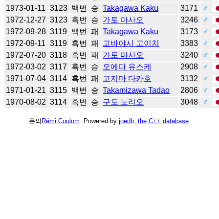
1973-01-11
3123
백번
승
Takagawa Kaku
3171
♂
1972-12-27
3123
흑번
승
가토 마사오
3246
♂
1972-09-28
3119
백번
패
Takagawa Kaku
3173
♂
1972-09-11
3119
흑번
패
고바야시 고이치
3383
♂
1972-07-20
3118
흑번
패
가토 마사오
3240
♂
1972-03-02
3117
흑번
승
오에다 유스케
2908
♂
1971-07-04
3114
흑번
패
고지마 다카호
3132
♂
1971-01-21
3115
백번
승
Takamizawa Tadao
2806
♂
1970-08-02
3114
흑번
승
구도 노리오
3048
♂
문의
Rémi Coulom
. Powered by
joedb, the C++ database
.