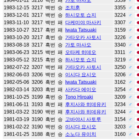
1984-01-12
3216
백번
패
가토 마사오
3339
♂
1983-12-15
3217
백번
승
조치훈
3355
♂
1983-12-01
3217
백번
승
하시모토 쇼지
3224
♂
1983-11-10
3217
백번
패
다케미야 마사키
3307
♂
1983-10-27
3217
흑번
패
Iwata Tatsuaki
3159
♂
1983-10-20
3217
흑번
승
가타오카 사토시
3226
♂
1983-08-18
3217
흑번
승
가토 마사오
3340
♂
1983-06-23
3215
백번
패
오타케 히데오
3311
♂
1983-05-12
3215
흑번
승
하시모토 쇼지
3219
♂
1982-07-22
3207
백번
패
가타오카 사토시
3250
♂
1982-06-03
3206
백번
승
이시다 요시오
3206
♂
1982-05-06
3206
흑번
승
Iwata Tatsuaki
3162
♂
1982-03-14
3203
흑번
패
사카다 에이오
3254
♂
1981-10-25
3199
흑번
승
Tono Hiroaki
3209
♂
1981-06-11
3193
흑번
패
후지사와 히데유키
3234
♂
1981-03-22
3190
백번
패
후지사와 히데유키
3244
♂
1981-03-19
3190
흑번
승
고바야시 사토루
3154
♂
1981-02-22
3190
백번
승
이시다 요시오
3203
♂
1981-01-25
3188
흑번
승
소노다 유이치
3160
♂