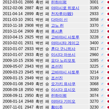
2012-03-01
2886
흑번
패
린하이펑
3001
♂
2012-02-06
2887
흑번
패
야마시로 히로시
3180
♂
2011-04-14
2899
흑번
패
천자루이(銳)
2933
♂
2011-03-10
2901
백번
패
다마이 신
3058
♂
2010-11-18
2908
백번
패
고노 린
3370
♂
2010-11-04
2909
흑번
패
류시훈
3223
♂
2010-04-15
2925
백번
패
고바야시 사토루
3228
♂
2010-02-01
2931
백번
패
야마시타 게이고
3400
♂
2010-01-07
2933
백번
승
혼다 구니히사
3017
♂
2010-01-07
2933
흑번
승
이시다 아쓰시
2960
♂
2009-10-15
2936
백번
패
요다 노리모토
3285
♂
2009-05-07
2943
백번
패
조선진
3225
♂
2009-03-23
2945
백번
패
고바야시 사토루
3214
♂
2009-01-15
2949
백번
승
조선진
3219
♂
2009-01-08
2949
흑번
승
오가키 유사쿠
3068
♂
2008-09-18
2950
백번
승
이시다 요시오
3080
♂
2008-09-11
2950
흑번
패
린하이펑
3074
♂
2008-01-14
2948
흑번
패
야마다 기미오
3270
♂
2007-11-01
2947
흑번
패
황이주
3230
♂