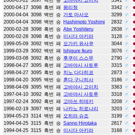
2000-05-22
3097
백번
승
고바야시 고이치
3341
♂
2000-04-17
3098
흑번
패
왕리청
3342
♂
2000-04-04
3098
백번
승
가토 마사오
3299
♂
2000-04-04
3098
백번
승
Hashimoto Yoshimi
2832
♂
2000-02-28
3098
흑번
승
Abe Yoshiteru
2838
♂
2000-02-28
3098
흑번
승
이시다 아키라
3128
♂
1999-05-09
3092
백번
패
오가키 유사쿠
3044
♂
1999-03-29
3092
백번
패
Ishigure Ikuro
3076
♂
1999-03-08
3092
흑번
승
후쿠이 스스무
2790
♂
1998-04-27
3095
흑번
패
고바야시 사토루
3315
♂
1998-04-27
3095
흑번
승
치노 다다히코
2873
♂
1998-04-20
3095
백번
승
혼다 구니히사
3186
♂
1998-04-09
3095
백번
패
고바야시 고이치
3363
♂
1997-04-10
3092
흑번
패
고바야시 사토루
3318
♂
1997-02-24
3092
흑번
패
고마쓰 히데키
3208
♂
1996-02-19
3097
백번
패
나카노 히로나리
3203
♂
1994-05-23
3114
백번
패
오히라 슈조
3199
♂
1994-04-25
3115
흑번
승
Sanno Hirotaka
2817
♂
1994-04-25
3115
흑번
승
이시다 아키라
3168
♂