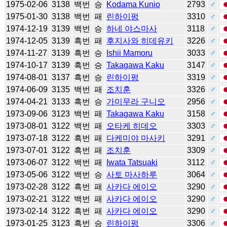
1975-02-06
3138
백번
승
Kodama Kunio
2793
♂
1975-01-30
3138
백번
패
린하이펑
3310
♂
1974-12-19
3139
백번
승
하네 야스마사
3118
♂
1974-12-05
3139
흑번
패
후지사와 히데유키
3226
♂
1974-11-27
3139
흑번
승
Ishii Mamoru
3033
♂
1974-10-17
3139
흑번
승
Takagawa Kaku
3147
♂
1974-08-01
3137
흑번
승
린하이펑
3319
♂
1974-06-09
3135
백번
패
조치훈
3326
♂
1974-04-21
3133
흑번
승
가미무라 구니오
2956
♂
1973-09-06
3123
백번
패
Takagawa Kaku
3158
♂
1973-08-01
3122
백번
패
오타케 히데오
3303
♂
1973-07-18
3122
흑번
패
다케미야 마사키
3291
♂
1973-07-01
3122
흑번
패
조치훈
3309
♂
1973-06-07
3122
백번
패
Iwata Tatsuaki
3112
♂
1973-05-06
3122
백번
승
사토 마사하루
3064
♂
1973-02-28
3122
흑번
패
사카다 에이오
3290
♂
1973-02-21
3122
백번
패
사카다 에이오
3290
♂
1973-02-14
3122
흑번
패
사카다 에이오
3290
♂
1973-01-25
3123
흑번
승
린하이펑
3306
♂