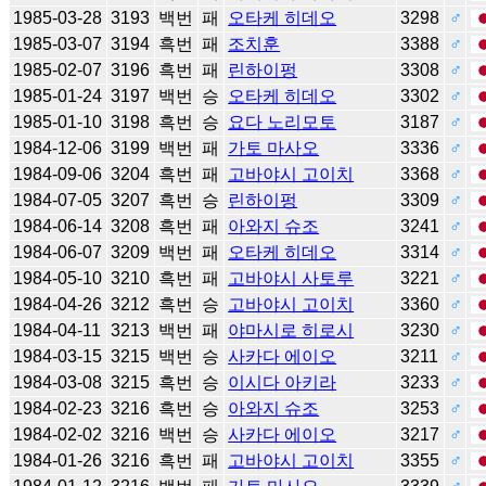
1985-03-28
3193
백번
패
오타케 히데오
3298
♂
1985-03-07
3194
흑번
패
조치훈
3388
♂
1985-02-07
3196
흑번
패
린하이펑
3308
♂
1985-01-24
3197
백번
승
오타케 히데오
3302
♂
1985-01-10
3198
흑번
승
요다 노리모토
3187
♂
1984-12-06
3199
백번
패
가토 마사오
3336
♂
1984-09-06
3204
흑번
패
고바야시 고이치
3368
♂
1984-07-05
3207
흑번
승
린하이펑
3309
♂
1984-06-14
3208
흑번
패
아와지 슈조
3241
♂
1984-06-07
3209
백번
패
오타케 히데오
3314
♂
1984-05-10
3210
흑번
패
고바야시 사토루
3221
♂
1984-04-26
3212
흑번
승
고바야시 고이치
3360
♂
1984-04-11
3213
백번
패
야마시로 히로시
3230
♂
1984-03-15
3215
백번
승
사카다 에이오
3211
♂
1984-03-08
3215
흑번
승
이시다 아키라
3233
♂
1984-02-23
3216
흑번
승
아와지 슈조
3253
♂
1984-02-02
3216
백번
승
사카다 에이오
3217
♂
1984-01-26
3216
흑번
패
고바야시 고이치
3355
♂