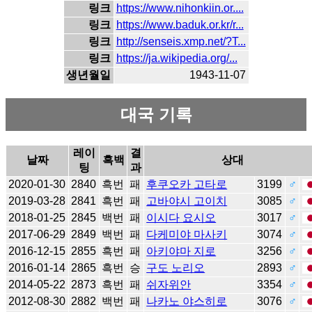
링크
https://www.nihonkiin.or....
링크
https://www.baduk.or.kr/r...
링크
http://senseis.xmp.net/?T...
링크
https://ja.wikipedia.org/...
생년월일
1943-11-07
대국 기록
레이
결
날짜
흑백
상대
팅
과
2020-01-30
2840
흑번
패
후쿠오카 고타로
3199
♂
2019-03-28
2841
흑번
패
고바야시 고이치
3085
♂
2018-01-25
2845
백번
패
이시다 요시오
3017
♂
2017-06-29
2849
백번
패
다케미야 마사키
3074
♂
2016-12-15
2855
흑번
패
아키야마 지로
3256
♂
2016-01-14
2865
흑번
승
구도 노리오
2893
♂
2014-05-22
2873
흑번
패
쉬자위안
3354
♂
2012-08-30
2882
백번
패
나카노 야스히로
3076
♂