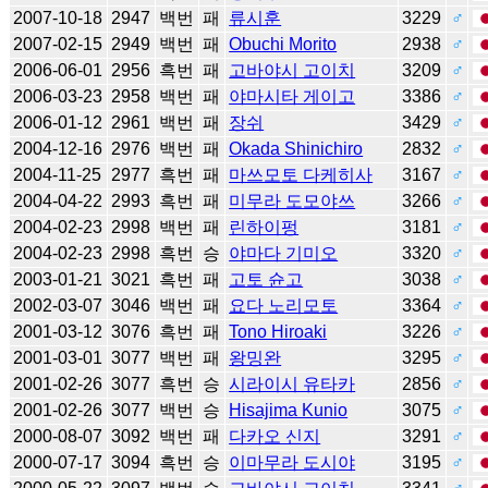
2007-10-18
2947
백번
패
류시훈
3229
♂
2007-02-15
2949
백번
패
Obuchi Morito
2938
♂
2006-06-01
2956
흑번
패
고바야시 고이치
3209
♂
2006-03-23
2958
백번
패
야마시타 게이고
3386
♂
2006-01-12
2961
백번
패
장쉬
3429
♂
2004-12-16
2976
백번
패
Okada Shinichiro
2832
♂
2004-11-25
2977
흑번
패
마쓰모토 다케히사
3167
♂
2004-04-22
2993
흑번
패
미무라 도모야쓰
3266
♂
2004-02-23
2998
백번
패
린하이펑
3181
♂
2004-02-23
2998
흑번
승
야마다 기미오
3320
♂
2003-01-21
3021
흑번
패
고토 슌고
3038
♂
2002-03-07
3046
백번
패
요다 노리모토
3364
♂
2001-03-12
3076
흑번
패
Tono Hiroaki
3226
♂
2001-03-01
3077
백번
패
왕밍완
3295
♂
2001-02-26
3077
흑번
승
시라이시 유타카
2856
♂
2001-02-26
3077
백번
승
Hisajima Kunio
3075
♂
2000-08-07
3092
백번
패
다카오 신지
3291
♂
2000-07-17
3094
흑번
승
이마무라 도시야
3195
♂