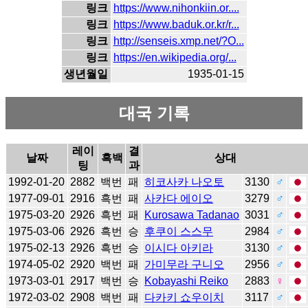
링크
https://www.nihonkiin.or....
링크
https://www.baduk.or.kr/r...
링크
http://senseis.xmp.net/?O...
링크
https://en.wikipedia.org/...
생년월일
1935-01-15
대국 기록
레이
결
날짜
흑백
상대
팅
과
1992-01-20
2882
백번
패
히코사카 나오토
3130
♂
1977-09-01
2916
흑번
패
사카다 에이오
3279
♂
1975-03-20
2926
흑번
패
Kurosawa Tadanao
3031
♂
1975-03-06
2926
흑번
승
후쿠이 스스무
2984
♂
1975-02-13
2926
흑번
승
이시다 아키라
3130
♂
1974-05-02
2920
백번
패
가미무라 구니오
2956
♂
1973-03-01
2917
백번
승
Kobayashi Reiko
2883
♀
1972-03-02
2908
백번
패
다카키 쇼우이치
3117
♂