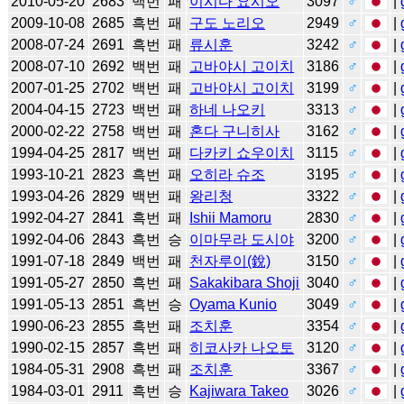
2010-05-20
2683
백번
패
이시다 요시오
3097
♂
|
2009-10-08
2685
흑번
패
구도 노리오
2949
♂
|
2008-07-24
2691
흑번
패
류시훈
3242
♂
|
2008-07-10
2692
백번
패
고바야시 고이치
3186
♂
|
2007-01-25
2702
백번
패
고바야시 고이치
3199
♂
|
2004-04-15
2723
백번
패
하네 나오키
3313
♂
|
2000-02-22
2758
백번
패
혼다 구니히사
3162
♂
|
1994-04-25
2817
백번
패
다카키 쇼우이치
3115
♂
|
1993-10-21
2823
흑번
패
오히라 슈조
3195
♂
|
1993-04-26
2829
백번
패
왕리청
3322
♂
|
1992-04-27
2841
흑번
패
Ishii Mamoru
2830
♂
|
1992-04-06
2843
흑번
승
이마무라 도시야
3200
♂
|
1991-07-18
2849
백번
패
천자루이(銳)
3150
♂
|
1991-05-27
2850
흑번
패
Sakakibara Shoji
3040
♂
|
1991-05-13
2851
흑번
승
Oyama Kunio
3049
♂
|
1990-06-23
2855
흑번
패
조치훈
3354
♂
|
1990-02-15
2857
흑번
패
히코사카 나오토
3120
♂
|
1984-05-31
2908
흑번
패
조치훈
3367
♂
|
1984-03-01
2911
흑번
승
Kajiwara Takeo
3026
♂
|