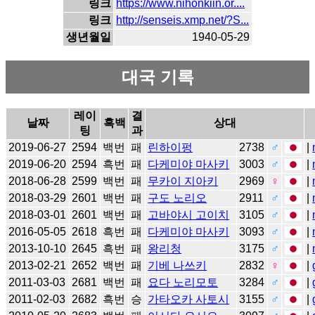
링크
https://www.nihonkiin.or....
링크
http://senseis.xmp.net/?S...
생년월일
1940-05-29
대국 기록
레이
결
날짜
흑백
상대
팅
과
2019-06-27
2594
백번
패
린하이펑
2738
♂
|
2019-06-20
2594
흑번
패
다케미야 마사키
3003
♂
|
2018-06-28
2599
백번
패
무카이 지아키
2969
♀
|
2018-03-29
2601
백번
패
구도 노리오
2911
♂
|
2018-03-01
2601
백번
패
고바야시 고이치
3105
♂
|
2016-05-05
2618
흑번
패
다케미야 마사키
3093
♂
|
2013-10-10
2645
흑번
패
왕리청
3175
♂
|
2013-02-21
2652
백번
패
기베 나쓰키
2832
♀
|
2011-03-03
2681
백번
패
요다 노리모토
3284
♂
|
2011-02-03
2682
흑번
승
가타오카 사토시
3155
♂
|