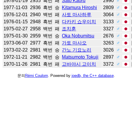
1978-01-19
2935
흑번
패
Sato Kaoru
2990
♂
1977-11-03
2936
흑번
승
Kitamura Hiroshi
2809
♂
1976-12-01
2940
백번
패
사토 마사하루
3064
♂
1976-01-15
2948
흑번
패
다카키 쇼우이치
3133
♂
1975-02-27
2958
백번
패
조치훈
3327
♂
1975-01-30
2959
백번
승
Oka Nobumitsu
2676
♂
1973-06-07
2977
흑번
패
가토 마사오
3263
♂
1973-02-22
2981
백번
승
간노 기요노리
3026
♂
1972-11-21
2982
백번
승
Matsumoto Tokuji
2897
♂
1970-11-26
2981
흑번
패
고바야시 고이치
3372
♂
문의
Rémi Coulom
. Powered by
joedb, the C++ database
.