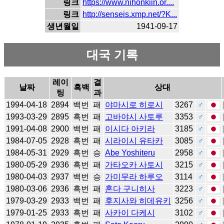
링크
https://www.nihonkiin.or....
링크
http://senseis.xmp.net/?K...
생년월일
1941-09-17
대국 기록
레이
결
날짜
흑백
상대
팅
과
1994-04-18
2894
백번
패
야마시로 히로시
3267
♂
1993-03-29
2895
흑번
패
고바야시 사토루
3353
♂
1991-04-08
2900
백번
패
이시다 아키라
3185
♂
1984-07-05
2928
흑번
패
시라이시 유타카
3085
♂
1984-05-31
2929
흑번
승
Abe Yoshiteru
2958
♂
1980-05-29
2936
흑번
패
가타오카 사토시
3215
♂
1980-04-03
2937
백번
승
가미무라 하루오
3114
♂
1980-03-06
2936
흑번
패
혼다 구니히사
3223
♂
1979-03-29
2933
백번
패
후지사와 히데유키
3256
♂
1979-01-25
2933
흑번
패
사카이 다케시
3102
♂