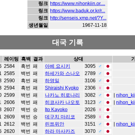
링크
https://www.nihonkiin.or....
링크
https://www.baduk.or.kr/r...
링크
http://senseis.xmp.net/?Y...
생년월일
1967-11-18
대국 기록
레이팅
흑백
결과
상대
6
2584
흑번
패
아베 요시키
3095
♂
1
2585
백번
패
하세가와 스나오
2789
♂
8
2590
흑번
패
하영일
3106
♂
3
2594
흑번
패
Shiraishi Kyoko
2306
♀
0
2599
백번
패
나카노 히로나리
3082
♂
|
nihon_ki
1
2606
백번
패
히코사카 나오토
3123
♂
|
nihon_ki
8
2607
백번
승
Ito Kayoko
2026
♀
1
2609
백번
승
데구치 마리코
2589
♀
1
2612
백번
패
린쯔위안
3151
♂
|
nihon_ki
6
2620
백번
패
하라 마사카즈
3070
♂