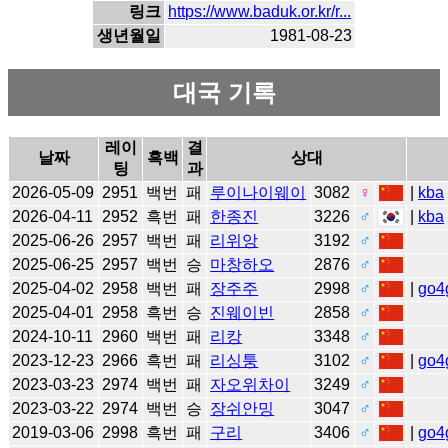
링크
https://www.baduk.or.kr/r...
생년월일
1981-08-23
대국 기록
레이
결
날짜
흑백
상대
팅
과
2026-05-09
2951
백번
패
루이나이웨이
3082
♀
|
kba
2026-04-11
2952
흑번
패
한종진
3226
♂
|
kba
2025-06-26
2957
백번
패
리위앙
3192
♂
2025-06-25
2957
백번
승
마창하오
2876
♂
2025-04-02
2958
백번
패
장주주
2998
♂
|
go4
2025-04-01
2958
흑번
승
진웨이빈
2858
♂
2024-10-11
2960
백번
패
리캉
3348
♂
2023-12-23
2966
흑번
패
리싱퉁
3102
♂
|
go4
2023-03-23
2974
백번
패
자오위차이
3249
♂
2023-03-22
2974
백번
승
장쉬안밍
3047
♂
2019-03-06
2998
흑번
패
구리
3406
♂
|
go4