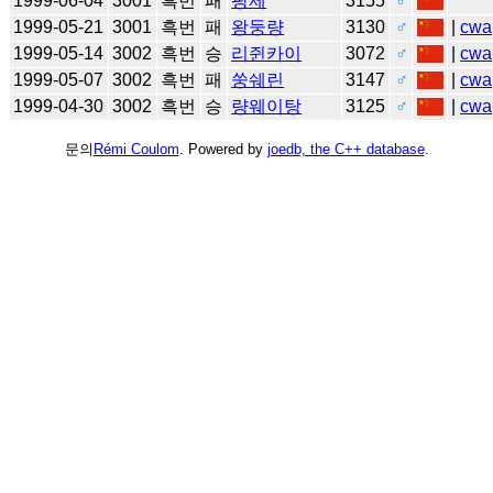
1999-06-04
3001
흑번
패
팡제
3155
♂
1999-05-21
3001
흑번
패
왕둥량
3130
♂
|
cwa
1999-05-14
3002
흑번
승
리쥔카이
3072
♂
|
cwa
1999-05-07
3002
흑번
패
쑹쉐린
3147
♂
|
cwa
1999-04-30
3002
흑번
승
량웨이탕
3125
♂
|
cwa
문의
Rémi Coulom
. Powered by
joedb, the C++ database
.