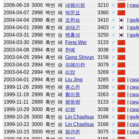
2006-06-19
3000
백번
패
녜웨이핑
3210
♂
|
cwa
2004-04-07
2998
백번
패
박문요
3360
♂
2004-04-04
2998
흑번
패
조한승
3410
♂
|
go4
2004-04-01
2998
흑번
패
송태곤
3403
♂
|
go4
2004-03-31
2998
백번
승
백홍석
3250
♂
|
go4
2004-03-30
2998
흑번
패
Feng Wei
3133
♂
2003-04-08
2994
흑번
패
한예
3038
♂
2003-04-05
2994
흑번
패
Gong Shiyun
3158
♂
2003-04-03
2994
백번
승
쉬페이란
3079
♂
2003-04-02
2994
백번
패
리캉
3269
♂
2003-04-01
2994
흑번
패
Liu Jing
3285
♂
|
cwa
1999-11-26
2999
백번
패
류스전
3288
♂
|
cwa
1999-11-19
2999
흑번
패
황이중
3263
♂
|
cwa
1999-11-11
2999
흑번
패
왕둥량
3133
♂
|
cwa
1999-10-29
3000
흑번
패
리량
3038
♂
|
cwa
1999-10-26
3000
흑번
승
Lin Chaohua
3166
♂
|
go4
1999-10-22
3000
흑번
승
Lin Chaohua
3166
♂
|
cwa
1999-10-15
3000
백번
패
왕관쥔
3075
♂
|
cwa