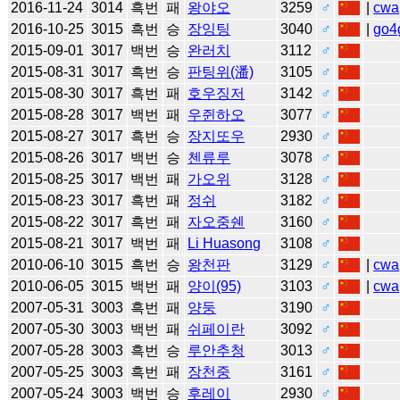
2016-11-24
3014
흑번
패
왕야오
3259
♂
|
cwa
2016-10-25
3015
흑번
승
장잉팅
3040
♂
|
go4
2015-09-01
3017
백번
승
완러치
3112
♂
2015-08-31
3017
흑번
승
판팅위(潘)
3105
♂
2015-08-30
3017
흑번
패
호우징저
3142
♂
2015-08-28
3017
백번
패
우쥔하오
3077
♂
2015-08-27
3017
흑번
승
장지또우
2930
♂
2015-08-26
3017
백번
승
첸류루
3078
♂
2015-08-25
3017
백번
패
가오위
3128
♂
2015-08-23
3017
흑번
패
정쉬
3182
♂
2015-08-22
3017
흑번
패
자오중쉔
3160
♂
2015-08-21
3017
백번
패
Li Huasong
3108
♂
2010-06-10
3015
흑번
승
왕천판
3129
♂
|
cwa
2010-06-05
3015
백번
패
양이(95)
3103
♂
|
cwa
2007-05-31
3003
흑번
패
양둥
3190
♂
2007-05-30
3003
백번
패
쉬페이란
3092
♂
2007-05-28
3003
흑번
승
루안추청
3013
♂
2007-05-25
3003
흑번
패
장천중
3161
♂
2007-05-24
3003
백번
승
후레이
2930
♂