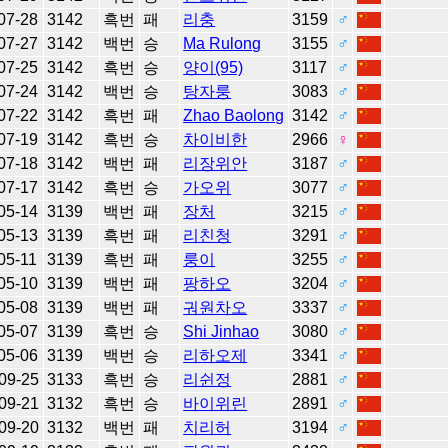
07-28
3142
흑번
패
리충
3159
♂
07-27
3142
백번
승
Ma Rulong
3155
♂
07-25
3142
흑번
승
양이(95)
3117
♂
07-24
3142
백번
승
탕자룽
3083
♂
07-22
3142
흑번
패
Zhao Baolong
3142
♂
07-19
3142
흑번
승
차이비한
2966
♀
07-18
3142
백번
패
리장위안
3187
♂
07-17
3142
흑번
승
가오위
3077
♂
05-14
3139
백번
패
장처
3215
♂
05-13
3139
흑번
패
리친청
3291
♂
05-11
3139
흑번
패
룽이
3255
♂
05-10
3139
백번
패
팡하오
3204
♂
05-08
3139
백번
패
궈원차오
3337
♂
05-07
3139
흑번
승
Shi Jinhao
3080
♂
05-06
3139
백번
승
리하오제
3341
♂
09-25
3133
흑번
승
리쉰정
2881
♂
09-21
3132
흑번
승
바이위린
2891
♂
09-20
3132
백번
패
치리허
3194
♂