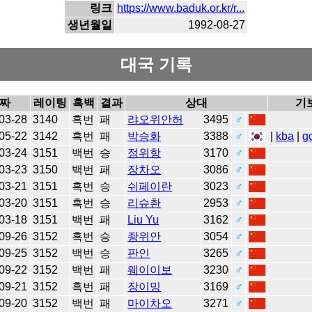
링크
https://www.baduk.or.kr/r...
생년월일
1992-08-27
대국 기록
짜
레이팅
흑백
결과
상대
기
03-28
3140
흑번
패
랴오위안허
3495
♂
05-22
3142
흑번
패
박승화
3388
♂
|
kba
|
g
03-24
3151
백번
승
정위항
3170
♂
03-23
3150
백번
패
장차오
3086
♂
03-21
3151
흑번
승
쉬페이란
3023
♂
03-20
3151
흑번
승
리슈촨
2953
♂
03-18
3151
백번
패
Liu Yu
3162
♂
09-26
3152
흑번
승
좡위안
3054
♂
09-25
3152
백번
승
판인
3265
♂
09-22
3152
백번
패
웨이이보
3230
♂
09-21
3152
흑번
패
장이밍
3169
♂
09-20
3152
백번
패
마이차오
3271
♂