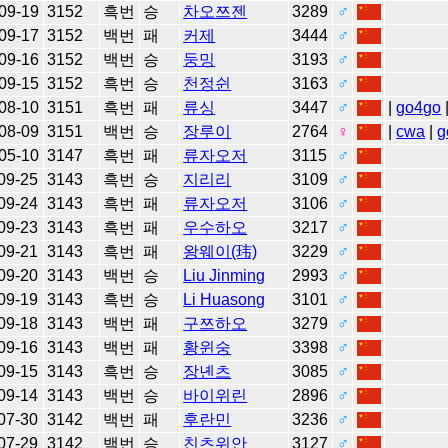
09-19
3152
흑번
승
차오쯔젠
3289
♂
09-17
3152
백번
패
커제
3444
♂
09-16
3152
백번
승
둥밍
3193
♂
09-15
3152
흑번
승
천정쉰
3163
♂
08-10
3151
흑번
패
류싱
3447
♂
|
go4go
08-09
3151
백번
승
장루이
2764
♀
|
cwa
|
g
05-10
3147
흑번
패
류자오저
3115
♂
09-25
3143
흑번
승
지리리
3109
♂
09-24
3143
흑번
패
류자오저
3106
♂
09-23
3143
흑번
패
우수하오
3217
♂
09-21
3143
흑번
패
왕웨이(玮)
3229
♂
09-20
3143
백번
승
Liu Jinming
2993
♂
09-19
3143
흑번
승
Li Huasong
3101
♂
09-18
3143
백번
패
구쯔하오
3279
♂
09-16
3143
백번
패
황윈숭
3398
♂
09-15
3143
흑번
승
장녠츠
3085
♂
09-14
3143
백번
승
바이위린
2896
♂
07-30
3142
백번
패
후란민
3236
♂
07-29
3142
백번
승
친츠위안
3127
♂