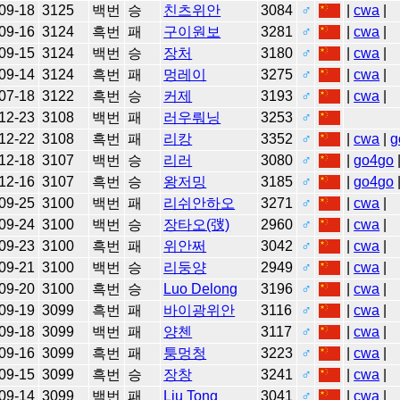
09-18
3125
백번
승
친츠위안
3084
♂
|
cwa
|
09-16
3124
흑번
패
구이원보
3281
♂
|
cwa
|
09-15
3124
백번
승
장처
3180
♂
|
cwa
|
09-14
3124
흑번
패
멍레이
3275
♂
|
cwa
|
07-18
3122
흑번
승
커제
3193
♂
|
cwa
|
12-23
3108
백번
패
러우뤄닝
3253
♂
12-22
3108
흑번
패
리캉
3352
♂
|
cwa
|
g
12-18
3107
백번
승
리러
3080
♂
|
go4go
12-16
3107
흑번
승
왕저밍
3185
♂
|
go4go
09-25
3100
백번
패
리쉬안하오
3271
♂
|
cwa
|
09-24
3100
백번
승
장타오(弢)
2960
♂
|
cwa
|
09-23
3100
흑번
패
위안쩌
3042
♂
|
cwa
|
09-21
3100
백번
승
리둥양
2949
♂
|
cwa
|
09-20
3100
흑번
승
Luo Delong
3196
♂
|
cwa
|
09-19
3099
흑번
패
바이광위안
3116
♂
|
cwa
|
09-18
3099
백번
패
양첸
3117
♂
|
cwa
|
09-16
3099
흑번
패
퉁멍청
3223
♂
|
cwa
|
09-15
3099
흑번
승
장창
3241
♂
|
cwa
|
09-14
3099
백번
패
Liu Tong
3041
♂
|
cwa
|