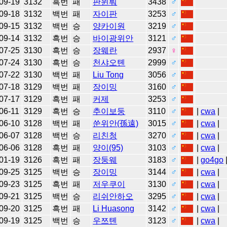
09-19
3132
흑번
패
판윈뤄
3438
♂
09-18
3132
백번
패
자이판
3253
♂
09-15
3132
백번
승
양카이원
3219
♂
09-14
3132
흑번
승
바이광위안
3121
♂
07-25
3130
흑번
승
장웨란
2937
♀
07-24
3130
흑번
승
천샤오톈
2999
♂
07-22
3130
백번
패
Liu Tong
3056
♂
07-18
3129
백번
패
장이밍
3160
♂
07-17
3129
흑번
패
커제
3253
♂
06-11
3129
흑번
승
추이보둥
3110
♂
|
cwa
|
06-10
3128
백번
패
쑨위안(孫遠)
3015
♂
|
cwa
|
06-07
3128
백번
승
리친청
3270
♂
|
cwa
|
06-06
3128
흑번
패
양이(95)
3103
♂
|
cwa
|
01-19
3126
흑번
패
장둥웨
3183
♂
|
go4go
09-25
3125
백번
승
장이밍
3144
♂
|
cwa
|
09-23
3125
흑번
패
저우쿠이
3130
♂
|
cwa
|
09-21
3125
백번
승
리쉬안하오
3295
♂
|
cwa
|
09-20
3125
흑번
패
Li Huasong
3142
♂
|
cwa
|
09-19
3125
백번
승
우쯔톈
3123
♂
|
cwa
|