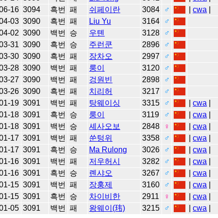
06-16
3094
흑번
패
쉬페이란
3084
♂
|
cwa
|
04-03
3090
흑번
패
Liu Yu
3164
♂
04-02
3090
백번
승
우톈
3128
♂
03-31
3090
흑번
승
주런쿤
2896
♂
03-30
3090
흑번
패
장차오
2997
♂
03-28
3090
백번
패
룽이
3120
♂
03-27
3090
백번
패
겅원빈
2898
♂
03-26
3090
흑번
패
치리허
3217
♂
01-19
3091
백번
패
탕웨이싱
3315
♂
|
cwa
|
01-18
3091
흑번
승
룽이
3119
♂
|
cwa
|
01-18
3091
백번
승
셰사오보
2848
♀
|
cwa
|
01-17
3091
백번
패
쑨텅위
3358
♂
|
cwa
|
01-17
3091
흑번
승
Ma Rulong
3026
♂
|
cwa
|
01-16
3091
백번
패
저우허시
3282
♂
|
cwa
|
01-16
3091
흑번
승
롄샤오
3267
♂
|
cwa
|
01-15
3091
백번
패
장훙제
3160
♂
|
cwa
|
01-15
3091
흑번
승
차이비한
2911
♀
|
cwa
|
01-05
3091
백번
패
왕웨이(玮)
3215
♂
|
cwa
|