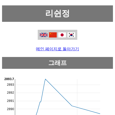
리쉰정
메인 페이지로 돌아가기
그래프
2893.7
2893
2892
2891
2890