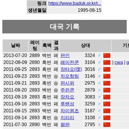
링크
https://www.baduk.or.kr/r...
생년월일
1995-08-15
대국 기록
레이
결
날짜
흑백
상대
기
팅
과
2013-07-20
2889
백번
패
판인
3324
♂
2012-08-09
2890
흑번
패
레이전쿤
3104
♂
|
cwa
|
2011-09-25
2893
흑번
패
장타오(弢)
3016
♂
2011-09-23
2893
백번
승
차오헝팅
3146
♂
2011-09-21
2893
흑번
승
판시위
2975
♂
2011-09-20
2893
백번
승
주런쿤
2879
♂
2011-09-19
2893
흑번
패
장차오
3083
♂
2011-09-16
2893
백번
패
루톈성
3259
♂
2011-09-15
2893
백번
패
차이원츠
3187
♂
2011-09-14
2893
흑번
승
지리리
3108
♂
2011-07-30
2890
백번
패
왕판
2795
♀