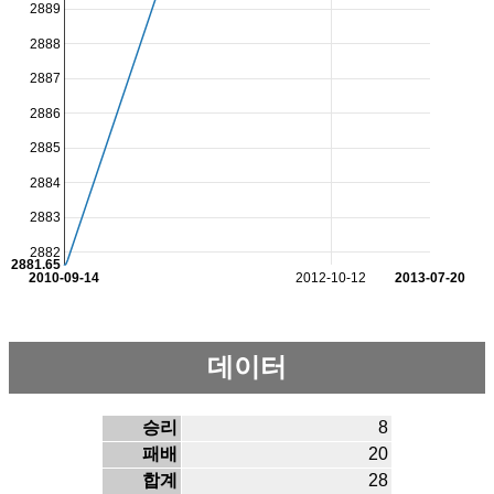
2889
2888
2887
2886
2885
2884
2883
2882
2881.65
2010-09-14
2012-10-12
2013-07-20
데이터
승리
8
패배
20
합계
28