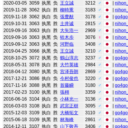
2020-03-05
3059
执黑
负
王立誠
3212
♂
|
nihon_
2019-11-28
3062
执白
胜
柳時熏
3183
♂
|
nihon_
2019-11-18
3062
执白
负
張豊猷
3178
♂
|
go4go
2019-10-31
3063
执黑
胜
土井诚
2815
♂
|
nihon_
2019-09-16
3063
执白
胜
大矢浩一
2969
♂
|
nihon_
2019-09-16
3063
执黑
负
铃木步
3076
♀
|
nihon_
2019-09-12
3063
执黑
负
河野临
3408
♂
|
nihon_
2019-04-25
3066
执黑
负
王立誠
3210
♂
|
nihon_
2018-10-25
3072
执黑
负
鶴山淳志
3237
♂
|
go4go
2018-05-31
3078
执白
胜
大竹英雄
2984
♂
|
nihon_
2018-04-12
3080
执黑
负
宫泽吾朗
2869
♂
|
go4go
2017-12-21
3086
执白
负
今村俊也
3220
♂
|
go4go
2017-11-16
3088
执黑
胜
首藤瞬
3180
♂
|
go4go
2017-02-23
3100
执黑
胜
張栩
3359
♂
|
nihon_
2016-06-16
3104
执白
负
小林光一
3136
♂
|
nihon_
2016-03-03
3108
执白
胜
武宮正樹
3095
♂
|
nihon_
2015-12-03
3109
执白
胜
大橋拓文
3110
♂
|
go4go
2015-06-18
3109
执黑
胜
林海峰
2861
♂
|
nihon_
2014-12-11
3107
执白
负
山下敬吾
3406
♂
|
go4go