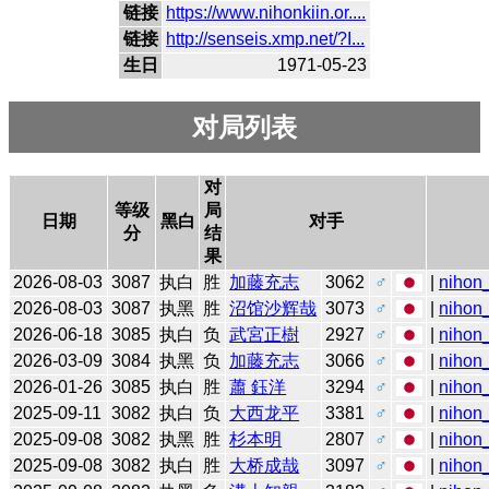
链接
https://www.nihonkiin.or....
链接
http://senseis.xmp.net/?I...
生日
1971-05-23
对局列表
对
等级
局
日期
黑白
对手
分
结
果
2026-08-03
3087
执白
胜
加藤充志
3062
♂
|
nihon_
2026-08-03
3087
执黑
胜
沼馆沙辉哉
3073
♂
|
nihon_
2026-06-18
3085
执白
负
武宮正樹
2927
♂
|
nihon_
2026-03-09
3084
执黑
负
加藤充志
3066
♂
|
nihon_
2026-01-26
3085
执白
胜
蕭 鈺洋
3294
♂
|
nihon_
2025-09-11
3082
执白
负
大西龙平
3381
♂
|
nihon_
2025-09-08
3082
执黑
胜
杉本明
2807
♂
|
nihon_
2025-09-08
3082
执白
胜
大桥成哉
3097
♂
|
nihon_