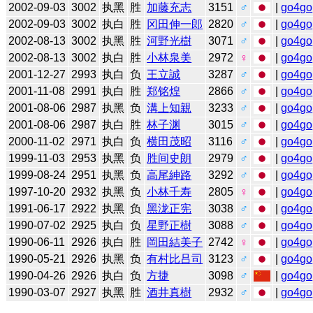
2002-09-03
3002
执黑
胜
加藤充志
3151
♂
|
go4go
2002-09-03
3002
执白
胜
冈田伸一郎
2820
♂
|
go4go
2002-08-13
3002
执黑
胜
河野光樹
3071
♂
|
go4go
2002-08-13
3002
执白
胜
小林泉美
2972
♀
|
go4go
2001-12-27
2993
执白
负
王立誠
3287
♂
|
go4go
2001-11-08
2991
执白
胜
郑铭煌
2866
♂
|
go4go
2001-08-06
2987
执黑
负
溝上知親
3233
♂
|
go4go
2001-08-06
2987
执白
胜
林子渊
3015
♂
|
go4go
2000-11-02
2971
执白
负
横田茂昭
3116
♂
|
go4go
1999-11-03
2953
执黑
负
胜间史朗
2979
♂
|
go4go
1999-08-24
2951
执黑
负
高尾紳路
3292
♂
|
go4go
1997-10-20
2932
执黑
负
小林千寿
2805
♀
|
go4go
1991-06-17
2922
执黑
负
黑泷正宪
3038
♂
|
go4go
1990-07-02
2925
执白
负
星野正樹
3088
♂
|
go4go
1990-06-11
2926
执白
胜
岡田結美子
2742
♀
|
go4go
1990-05-21
2926
执黑
负
有村比吕司
3123
♂
|
go4go
1990-04-26
2926
执白
负
方捷
3098
♂
|
go4go
1990-03-07
2927
执黑
胜
酒井真樹
2932
♂
|
go4go