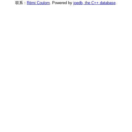
联系：
Rémi Coulom
. Powered by
joedb, the C++ database
.