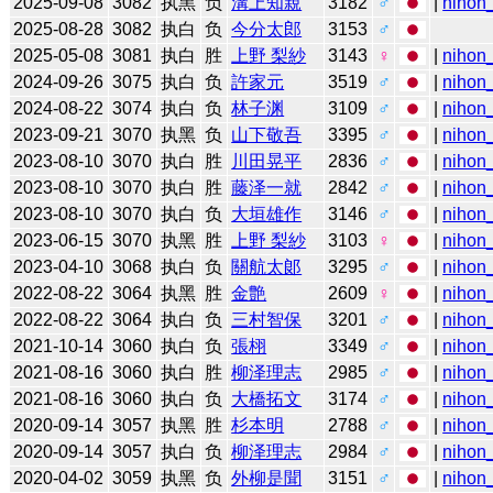
2025-09-08
3082
执黑
负
溝上知親
3182
♂
|
nihon_
2025-08-28
3082
执白
负
今分太郎
3153
♂
2025-05-08
3081
执白
胜
上野 梨紗
3143
♀
|
nihon_
2024-09-26
3075
执白
负
許家元
3519
♂
|
nihon_
2024-08-22
3074
执白
负
林子渊
3109
♂
|
nihon_
2023-09-21
3070
执黑
负
山下敬吾
3395
♂
|
nihon_
2023-08-10
3070
执白
胜
川田晃平
2836
♂
|
nihon_
2023-08-10
3070
执白
胜
藤泽一就
2842
♂
|
nihon_
2023-08-10
3070
执白
负
大垣雄作
3146
♂
|
nihon_
2023-06-15
3070
执黑
胜
上野 梨紗
3103
♀
|
nihon_
2023-04-10
3068
执白
负
關航太郞
3295
♂
|
nihon_
2022-08-22
3064
执黑
胜
金艶
2609
♀
|
nihon_
2022-08-22
3064
执白
负
三村智保
3201
♂
|
nihon_
2021-10-14
3060
执白
负
張栩
3349
♂
|
nihon_
2021-08-16
3060
执白
胜
柳泽理志
2985
♂
|
nihon_
2021-08-16
3060
执白
负
大橋拓文
3174
♂
|
nihon_
2020-09-14
3057
执黑
胜
杉本明
2788
♂
|
nihon_
2020-09-14
3057
执白
负
柳泽理志
2984
♂
|
nihon_
2020-04-02
3059
执黑
负
外柳是聞
3151
♂
|
nihon_