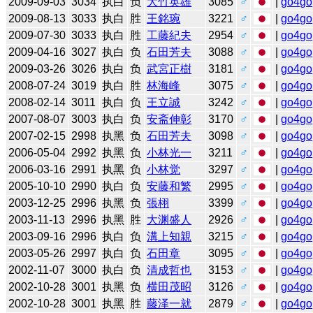
2009-09-03
3034
执白
负
大竹英雄
3085
♂
|
go4go
2009-08-13
3033
执白
胜
王銘琬
3221
♂
|
go4go
2009-07-30
3033
执白
胜
工藤紀夫
2954
♂
|
go4go
2009-04-16
3027
执白
负
石田芳夫
3088
♂
|
go4go
2009-03-26
3026
执白
负
武宮正樹
3181
♂
|
go4go
2008-07-24
3019
执白
胜
林海峰
3075
♂
|
go4go
2008-02-14
3011
执白
负
王立誠
3242
♂
|
go4go
2007-08-07
3003
执白
负
安斋伸彰
3170
♂
|
go4go
2007-02-15
2998
执黑
负
石田芳夫
3098
♂
|
go4go
2006-05-04
2992
执黑
负
小林光一
3211
♂
|
go4go
2006-03-16
2991
执黑
负
小林觉
3297
♂
|
go4go
2005-10-10
2990
执白
负
安藤和繁
2995
♂
|
go4go
2003-12-25
2996
执黑
负
張栩
3399
♂
|
go4go
2003-11-13
2996
执黑
胜
大渊盛人
2926
♂
|
go4go
2003-09-16
2996
执白
负
溝上知親
3215
♂
|
go4go
2003-05-26
2997
执白
负
石田章
3095
♂
|
go4go
2002-11-07
3000
执白
负
清成哲也
3153
♂
|
go4go
2002-10-28
3001
执黑
负
横田茂昭
3126
♂
|
go4go
2002-10-28
3001
执黑
胜
藤泽一就
2879
♂
|
go4go