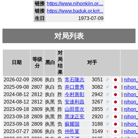
链接
https://www.nihonkiin.or....
链接
https://www.baduk.or.kr/r...
生日
1973-07-09
对局列表
对
等级
局
日期
黑白
对手
分
结
果
2026-02-09
2806
执白
负
常石隆志
3051
♂
|
nihon_
2025-09-08
2807
执白
负
井口豊秀
3082
♂
|
nihon_
2024-08-12
2812
执白
胜
今村善彰
2942
♂
|
nihon_
2024-08-12
2812
执黑
负
安達利昌
3267
♂
|
nihon_
2023-09-18
2809
执黑
胜
山田晋次
2855
♂
|
nihon_
2023-09-18
2809
执黑
胜
黑泷正宪
2920
♂
|
nihon_
2023-09-18
2809
执黑
负
蘇耀国
3188
♂
|
nihon_
2023-07-27
2806
执白
负
仲邑菫
3149
♀
|
nihon_