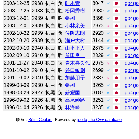
2003-12-25
2938
执白
负
时本壹
3047
♂
|
go4go
2003-12-25
2938
执白
胜
松岡秀樹
2980
♂
|
go4go
2003-12-01
2939
执黑
胜
張栩
3398
♂
|
go4go
2003-12-01
2939
执白
胜
小林泉美
2973
♀
|
go4go
2002-10-22
2939
执白
负
佐阪志朗
2920
♂
|
go4go
2002-10-20
2939
执白
负
濑户大树
3144
♂
|
go4go
2002-09-10
2940
执白
胜
山本正人
2875
♂
|
go4go
2002-09-10
2940
执白
胜
前田良二
2829
♂
|
go4go
2001-11-27
2940
执白
负
青木喜久代
2975
♀
|
go4go
2001-10-02
2940
执白
胜
谷口敏则
2699
♂
|
go4go
2001-10-02
2940
执白
胜
加藤朋子
2887
♀
|
go4go
1999-08-09
2930
执白
负
張栩
3265
♂
|
go4go
1998-08-29
2927
执黑
负
蘇耀国
3187
♂
|
go4go
1996-09-02
2926
执黑
负
高尾紳路
3251
♂
|
go4go
1996-04-04
2926
执黑
负
林海峰
3235
♂
|
go4go
联系：
Rémi Coulom
. Powered by
joedb, the C++ database
.