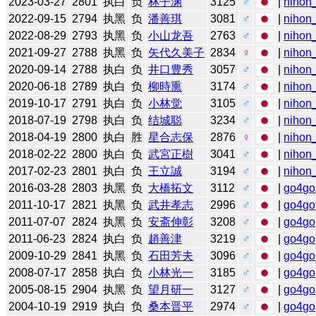
2023-03-27
2801
执白
负
林子渊
3125
♂
|
nihon_
2022-09-15
2794
执黑
负
潘善琪
3081
♂
|
nihon_
2022-08-29
2793
执黑
负
小山龙吾
2763
♂
|
nihon_
2021-09-27
2788
执黑
负
矢代久美子
2834
♀
|
nihon_
2020-09-14
2788
执白
负
井口豊秀
3057
♂
|
nihon_
2020-06-18
2789
执白
负
柳時熏
3174
♂
|
nihon_
2019-10-17
2791
执白
负
小林觉
3105
♂
|
nihon_
2018-07-19
2798
执白
负
结城聪
3234
♂
|
nihon_
2018-04-19
2800
执白
胜
星合志保
2876
♀
|
nihon_
2018-02-22
2800
执白
负
武宮正樹
3041
♂
|
nihon_
2017-02-23
2801
执白
负
王立誠
3194
♂
|
nihon_
2016-03-28
2803
执黑
负
大橋拓文
3112
♂
|
go4go
2011-10-17
2821
执黑
负
武井孝志
2996
♂
|
go4go
2011-07-07
2824
执黑
负
安斋伸彰
3208
♂
|
go4go
2011-06-23
2824
执白
负
趙善津
3219
♂
|
go4go
2009-10-29
2841
执黑
负
石田芳夫
3096
♂
|
go4go
2008-07-17
2858
执白
负
小林光一
3185
♂
|
go4go
2005-08-15
2904
执黑
负
望月研一
3127
♂
|
go4go
2004-10-19
2919
执白
负
桑本晋平
2974
♂
|
go4go