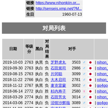
链接
https://www.nihonkiin.or....
链接
http://senseis.xmp.net/?M...
生日
1960-07-13
对局列表
对
等级
局
日期
黑白
对手
分
结
果
2019-10-03
2763
执黑
负
芝野虎丸
3503
♂
|
nihon_
2019-09-30
2763
执白
负
石田篤司
2986
♂
|
nihon_
2019-08-15
2763
执白
负
片冈聪
3099
♂
|
nihon_
2018-11-22
2766
执白
负
大木启司
2781
♂
|
nihon_
2018-11-12
2767
执黑
负
麦克雷蒙
3002
♂
|
go4go
2018-06-14
2772
执白
胜
杉内寿子
2580
♀
|
nihon_
2018-03-29
2774
执白
胜
石田芳夫
3014
♂
|
nihon_
2014-03-06
2774
执白
负
沼馆沙辉哉
3089
♂
|
go4go