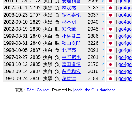
2011-11-03
2778
执白
负
安達利昌
3096
♂
|
go4go
2007-10-11
2792
执黑
负
林汉杰
3183
♂
|
go4go
2006-10-23
2797
执黑
负
铃木嘉伦
3037
♂
|
go4go
2002-09-10
2829
执黑
负
杉本明
2940
♂
|
go4go
2002-08-19
2830
执白
胜
知念薰
2945
♀
|
go4go
1999-08-31
2840
执白
负
小林健二
2886
♂
|
go4go
1999-08-31
2840
执白
胜
秋山次郎
3226
♂
|
go4go
1998-10-05
2837
执白
负
北野亮
3091
♂
|
go4go
1997-02-27
2835
执白
负
中野宽也
3201
♂
|
go4go
1993-10-12
2835
执黑
负
森田道博
3170
♂
|
go4go
1992-09-14
2837
执白
负
萩谷和宏
3016
♂
|
go4go
1990-09-24
2846
执黑
负
趙善津
3184
♂
|
go4go
联系：
Rémi Coulom
. Powered by
joedb, the C++ database
.