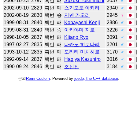
2006-10-23
2797
흑번
패
Suzuki Yoshimichi
3037
♂
2002-09-10
2829
흑번
패
스기모토 아키라
2940
♂
2002-08-19
2830
백번
승
지넨 가오리
2945
♀
1999-08-31
2840
백번
패
Kobayashi Kenji
2886
♂
1999-08-31
2840
백번
승
아키야마 지로
3226
♂
1998-10-05
2837
백번
패
Kitano Ryo
3091
♂
1997-02-27
2835
백번
패
나카노 히로나리
3201
♂
1993-10-12
2835
흑번
패
모리타 미치히로
3170
♂
1992-09-14
2837
백번
패
Hagiya Kazuhiro
3016
♂
1990-09-24
2846
흑번
패
조선진
3184
♂
문의
Rémi Coulom
. Powered by
joedb, the C++ database
.