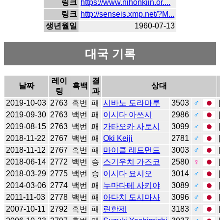
링크
https://www.nihonkiin.or....
링크
http://senseis.xmp.net/?M...
생년월일
1960-07-13
대국 기록
레이
결
날짜
흑백
상대
팅
과
2019-10-03
2763
흑번
패
시바노 도라마루
3503
♂
2019-09-30
2763
백번
패
이시다 아쓰시
2986
♂
2019-08-15
2763
백번
패
가타오카 사토시
3099
♂
2018-11-22
2767
백번
패
Oki Keiji
2781
♂
2018-11-12
2767
흑번
패
마이클 레드먼드
3003
♂
2018-06-14
2772
백번
승
스기우치 가즈코
2580
♀
2018-03-29
2775
백번
승
이시다 요시오
3014
♂
2014-03-06
2774
백번
패
누마다테 사키야
3089
♂
2011-11-03
2778
백번
패
아다치 도시마사
3096
♂
2007-10-11
2792
흑번
패
린한제
3183
♂