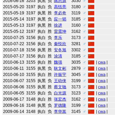
2016-06-16
3203
执黑
负
陈思源
3030
♂
2015-05-20
3197
执白
负
高恬亮
3180
♂
2015-05-19
3197
执黑
胜
李必奇
3119
♂
2015-05-14
3197
执黑
负
应一韬
3185
♂
2015-05-13
3197
执黑
胜
徐进
3160
♂
2015-05-12
3197
执白
胜
雷震坤
3162
♂
2010-07-25
3156
执白
负
李乐
3173
♂
2010-07-22
3156
执白
负
秦悦欣
3281
♂
2010-07-18
3156
执黑
胜
安冬旭
3302
♂
2010-07-17
3156
执白
胜
涂清
3185
♂
2010-06-13
3155
执白
胜
魏强
3035
♂
|
cwa
|
2010-06-11
3155
执黑
负
耿文彬
2879
♂
|
cwa
|
2010-06-10
3155
执白
胜
许振宇
3045
♂
|
cwa
|
2010-06-07
3155
执黑
负
王幼侠
3199
♂
|
cwa
|
2010-06-06
3155
执黑
胜
蔡文驰
3173
♂
|
cwa
|
2010-06-05
3155
执白
负
白光源
3123
♂
|
cwa
|
2009-06-17
3148
执白
胜
张宏杰
3162
♂
|
cwa
|
2009-06-16
3148
执黑
负
罗德隆
3199
♂
|
cwa
|
2009-06-14
3148
执白
负
李华嵩
3145
♂
|
cwa
|