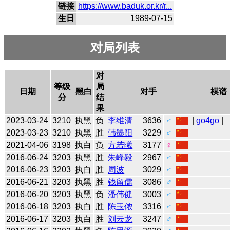
链接
https://www.baduk.or.kr/r...
生日
1989-07-15
对局列表
对
等级
局
日期
黑白
对手
棋谱
分
结
果
2023-03-24
3210
执黑
负
李维清
3636
♂
|
go4go
|
2023-03-23
3210
执黑
胜
韩墨阳
3229
♂
2021-04-06
3198
执白
负
方若曦
3177
♀
2016-06-24
3203
执黑
胜
朱峰毅
2967
♂
2016-06-23
3203
执白
胜
周波
3029
♂
2016-06-21
3203
执黑
胜
钱留儒
3086
♂
2016-06-20
3203
执黑
负
潘伟健
3003
♂
2016-06-18
3203
执白
胜
陈玉侬
3316
♂
2016-06-17
3203
执白
胜
刘云龙
3247
♂