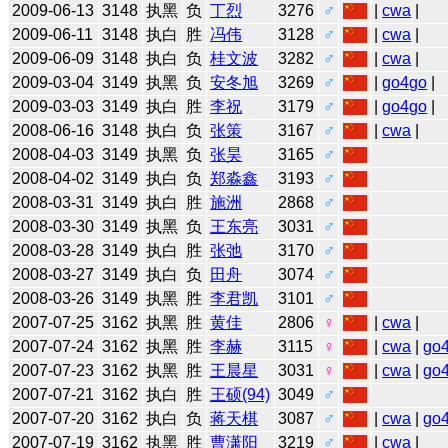
2009-06-13
3148
执黑
负
丁烈
3276
♂
|
cwa
|
2009-06-11
3148
执白
胜
冯伟
3128
♂
|
cwa
|
2009-06-09
3148
执白
负
桂文波
3282
♂
|
cwa
|
2009-03-04
3149
执黑
负
安冬旭
3269
♂
|
go4go
|
2009-03-03
3149
执白
胜
李祝
3179
♂
|
go4go
|
2008-06-16
3148
执白
负
张策
3167
♂
|
cwa
|
2008-04-03
3149
执黑
负
张昊
3165
♂
2008-04-02
3149
执白
负
郑淼鑫
3193
♂
2008-03-31
3149
执白
胜
施洲
2868
♂
2008-03-30
3149
执黑
负
王东亮
3031
♂
2008-03-28
3149
执白
胜
张弛
3170
♂
2008-03-27
3149
执白
负
田舟
3074
♂
2008-03-26
3149
执黑
胜
李君凯
3101
♂
2007-07-25
3162
执黑
胜
黄佳
2806
♀
|
cwa
|
2007-07-24
3162
执黑
胜
李赫
3115
♀
|
cwa
|
go
2007-07-23
3162
执黑
胜
王晨星
3031
♀
|
cwa
|
go
2007-07-21
3162
执白
胜
王硕(94)
3049
♂
2007-07-20
3162
执白
负
蒋天棋
3087
♂
|
cwa
|
go
2007-07-19
3162
执黑
胜
曹潇阳
3219
♂
|
cwa
|