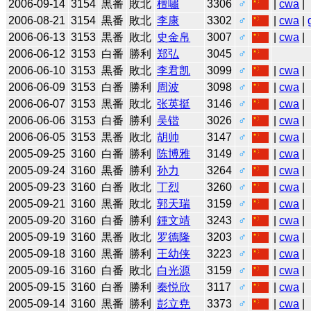
2006-09-14
3154
黒番
敗北
檀嘯
3306
♂
|
cwa
|
2006-08-21
3154
黒番
敗北
李康
3302
♂
|
cwa
|
2006-06-13
3153
黒番
敗北
史金帛
3007
♂
|
cwa
|
2006-06-12
3153
白番
勝利
郑弘
3045
♂
2006-06-10
3153
黒番
敗北
李君凯
3099
♂
|
cwa
|
2006-06-09
3153
白番
勝利
周波
3098
♂
|
cwa
|
2006-06-07
3153
黒番
敗北
张英挺
3146
♂
|
cwa
|
2006-06-06
3153
白番
勝利
吴锴
3026
♂
|
cwa
|
2006-06-05
3153
黒番
敗北
胡帅
3147
♂
|
cwa
|
2005-09-25
3160
白番
勝利
陈博雅
3149
♂
|
cwa
|
2005-09-24
3160
黒番
勝利
孙力
3264
♂
|
cwa
|
2005-09-23
3160
白番
敗北
丁烈
3260
♂
|
cwa
|
2005-09-21
3160
黒番
敗北
郭天瑞
3159
♂
|
cwa
|
2005-09-20
3160
白番
勝利
鍾文靖
3243
♂
|
cwa
|
2005-09-19
3160
黒番
敗北
罗德隆
3203
♂
|
cwa
|
2005-09-18
3160
黒番
勝利
王幼侠
3223
♂
|
cwa
|
2005-09-16
3160
白番
敗北
白光源
3159
♂
|
cwa
|
2005-09-15
3160
白番
勝利
秦悦欣
3117
♂
|
cwa
|
2005-09-14
3160
黒番
勝利
彭立尭
3373
♂
|
cwa
|