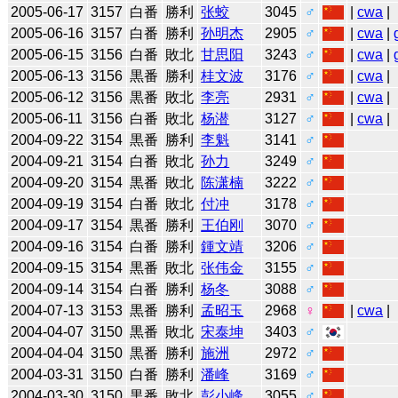
2005-06-17
3157
白番
勝利
张蛟
3045
♂
|
cwa
|
2005-06-16
3157
白番
勝利
孙明杰
2905
♂
|
cwa
|
2005-06-15
3156
白番
敗北
甘思阳
3243
♂
|
cwa
|
2005-06-13
3156
黒番
勝利
桂文波
3176
♂
|
cwa
|
2005-06-12
3156
黒番
敗北
李亮
2931
♂
|
cwa
|
2005-06-11
3156
白番
敗北
杨潜
3127
♂
|
cwa
|
2004-09-22
3154
黒番
勝利
李魁
3141
♂
2004-09-21
3154
白番
敗北
孙力
3249
♂
2004-09-20
3154
黒番
敗北
陈潇楠
3222
♂
2004-09-19
3154
白番
敗北
付冲
3178
♂
2004-09-17
3154
黒番
勝利
王伯刚
3070
♂
2004-09-16
3154
白番
勝利
鍾文靖
3206
♂
2004-09-15
3154
黒番
敗北
张伟金
3155
♂
2004-09-14
3154
白番
勝利
杨冬
3088
♂
2004-07-13
3153
黒番
勝利
孟昭玉
2968
♀
|
cwa
|
2004-04-07
3150
黒番
敗北
宋泰坤
3403
♂
2004-04-04
3150
黒番
勝利
施洲
2972
♂
2004-03-31
3150
白番
勝利
潘峰
3169
♂
2004-03-30
3150
黒番
敗北
彭小峰
3055
♂