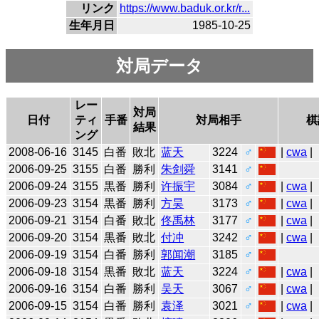
リンク
https://www.baduk.or.kr/r...
生年月日
1985-10-25
対局データ
レー
対局
日付
ティ
手番
対局相手
棋
結果
ング
2008-06-16
3145
白番
敗北
蓝天
3224
♂
|
cwa
|
2006-09-25
3155
白番
勝利
朱剑舜
3141
♂
2006-09-24
3155
黒番
勝利
许振宇
3084
♂
|
cwa
|
2006-09-23
3154
黒番
勝利
方昊
3173
♂
|
cwa
|
2006-09-21
3154
白番
敗北
佟禹林
3177
♂
|
cwa
|
2006-09-20
3154
黒番
敗北
付冲
3242
♂
|
cwa
|
2006-09-19
3154
白番
勝利
郭闻潮
3185
♂
2006-09-18
3154
黒番
敗北
蓝天
3224
♂
|
cwa
|
2006-09-16
3154
白番
勝利
吴天
3067
♂
|
cwa
|
2006-09-15
3154
白番
勝利
袁泽
3021
♂
|
cwa
|