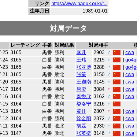
リンク
https://www.baduk.or.kr/r...
生年月日
1989-01-01
対局データ
付
レーティング
手番
対局結果
対局相手
7-25
3165
黒番
勝利
李凡
2903
♂
|
cwa
|
7-24
3165
白番
勝利
王玮
3215
♂
|
go4g
7-23
3165
白番
勝利
张亚博
3288
♂
|
go4g
7-21
3165
黒番
敗北
张策
3150
♂
|
cwa
|
7-20
3165
黒番
勝利
王迦南
3145
♂
|
cwa
7-17
3164
黒番
勝利
唐奕
3084
♀
|
cwa
|
7-16
3164
白番
敗北
秦悦欣
3162
♂
|
cwa
|
7-15
3164
白番
勝利
娄洛宁
3216
♂
7-13
3164
白番
勝利
黄佳
2807
♀
|
cwa
7-12
3164
白番
勝利
徐金阳
2872
♂
|
cwa
7-11
3164
黒番
敗北
胡磊
2930
♂
|
cwa
6-13
3147
黒番
敗北
张英挺
3146
♂
|
cwa
|