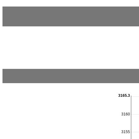
3165.3
3160
3155