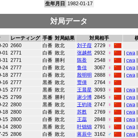
生年月日
1982-01-17
対局データ
付
レーティング
手番
対局結果
対局相手
0-20
2660
白番
敗北
刘子葭
2729
♀
9-01
2771
白番
敗北
张越然
2932
♀
|
cwa
8-31
2771
白番
勝利
陈盈
2548
♀
|
cwa
9-24
2777
白番
敗北
鲁佳
3067
♀
|
cwa
|
9-18
2777
白番
敗北
殷明明
2888
♀
|
cwa
|
9-16
2777
黒番
敗北
贾倩
2764
♀
9-15
2777
黒番
敗北
王晨星
3093
♀
|
cwa
|
9-25
2799
黒番
勝利
谢少博
2845
♀
|
cwa
|
9-22
2800
黒番
敗北
王钧琦
2747
♀
|
cwa
|
9-18
2800
白番
敗北
苏甦
2769
♀
|
cwa
|
9-15
2800
白番
敗北
王蕊
2848
♀
|
cwa
|
9-14
2800
黒番
敗北
叶锦锦
2791
♀
|
cwa
|
7-25
2806
白番
敗北
蒋辰中
3162
♂
|
cwa
|