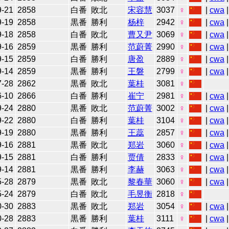
9-21
2858
白番
敗北
宋容慧
3037
♀
|
cwa
|
9-19
2858
黒番
勝利
杨梓
2942
♀
|
cwa
|
9-18
2858
白番
敗北
曹又尹
3069
♀
|
cwa
|
9-16
2859
黒番
勝利
范蔚菁
2990
♀
|
cwa
|
9-15
2859
白番
勝利
唐盈
2889
♀
|
cwa
|
9-14
2859
黒番
勝利
王磐
2799
♀
|
cwa
|
7-28
2862
黒番
敗北
葉桂
3081
♀
6-10
2866
白番
勝利
崔宁
2981
♀
|
cwa
|
9-24
2880
黒番
敗北
范蔚菁
3002
♀
|
cwa
|
9-22
2880
白番
勝利
葉桂
3104
♀
|
cwa
|
9-19
2880
黒番
勝利
王蕊
2857
♀
|
cwa
|
9-16
2881
黒番
敗北
郑岩
3060
♀
|
cwa
|
9-15
2881
白番
勝利
贾倩
2833
♀
|
cwa
|
9-14
2881
黒番
勝利
李赫
3063
♀
|
cwa
|
5-28
2879
黒番
敗北
黎春華
3060
♀
|
cwa
|
5-24
2879
白番
敗北
毛昱衡
2818
♀
0-30
2883
黒番
敗北
郑岩
3054
♀
|
cwa
0-28
2883
黒番
勝利
葉桂
3111
♀
|
cwa