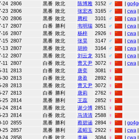
7-24
2806
黒番
敗北
陈博雅
3152
♂
|
go4g
7-23
2806
黒番
敗北
张宏杰
3165
♂
|
cwa
7-20
2806
黒番
敗北
腾程
3101
♂
|
cwa
7-17
2807
白番
勝利
韦明瑞
3051
♂
|
cwa
|
7-16
2807
黒番
敗北
杨梓
2926
♀
|
cwa
|
7-15
2807
黒番
敗北
张昊
3147
♂
|
cwa
|
7-13
2807
黒番
敗北
胡帅
3164
♂
|
cwa
7-12
2807
黒番
敗北
刘云龙
3151
♂
|
cwa
7-11
2807
白番
敗北
曹又尹
3072
♀
|
cwa
5-31
2813
白番
敗北
唐奕
3081
♀
5-30
2813
白番
敗北
唐盈
2892
♀
5-28
2813
黒番
敗北
曹又尹
3072
♀
5-27
2813
白番
勝利
唐莉
2762
♀
5-25
2814
黒番
勝利
王蕊
2852
♀
5-24
2814
黒番
敗北
谢少博
2851
♀
5-23
2814
白番
敗北
马清清
2588
♀
0-10
2855
黒番
勝利
蔡碧涵
2894
♀
|
go4g
9-25
2857
黒番
勝利
孟昭玉
2922
♀
|
cwa
|
9-24
2858
白番
敗北
李赫
3084
♀
|
cwa
|