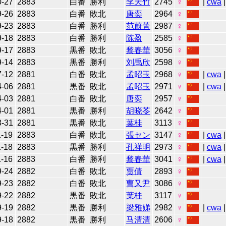
0-27
2883
白番
勝利
李天竹
2745
♀
|
cwa
9-26
2883
白番
敗北
唐奕
2964
♀
9-23
2883
白番
勝利
范蔚菁
2987
♀
9-18
2883
白番
勝利
陈盈
2585
♀
9-17
2883
黒番
敗北
黎春華
3056
♀
9-14
2883
黒番
勝利
刘禹欣
2598
♀
7-12
2881
白番
敗北
孟昭玉
2968
♀
|
cwa
|
4-06
2881
黒番
敗北
孟昭玉
2971
♀
|
cwa
4-03
2881
白番
敗北
唐奕
2957
♀
4-01
2881
黒番
勝利
胡晓苓
2642
♀
3-31
2881
黒番
敗北
葉桂
3113
♀
1-19
2883
白番
敗北
張セン
3147
♀
|
cwa
1-18
2883
黒番
勝利
孔祥明
2973
♀
|
cwa
1-16
2883
白番
勝利
黎春華
3041
♀
|
cwa
|
9-24
2882
白番
敗北
贾倩
2893
♀
9-23
2882
白番
敗北
曹又尹
3086
♀
9-22
2882
黒番
敗北
葉桂
3117
♀
9-19
2882
黒番
勝利
梁雅娣
2982
♀
|
cwa
9-18
2882
黒番
勝利
马清清
2606
♀