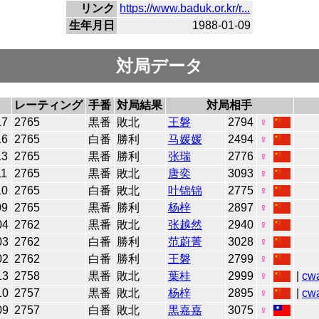
リンク
https://www.baduk.or.kr/r...
生年月日
1988-01-09
対局データ
レーティング
手番
対局結果
対局相手
17
2765
黒番
敗北
王磐
2794
♀
16
2765
白番
勝利
马媛媛
2494
♀
13
2765
黒番
勝利
张瑞
2776
♀
11
2765
黒番
敗北
唐奕
3093
♀
10
2765
白番
敗北
叶锦锦
2775
♀
09
2765
黒番
勝利
杨梓
2897
♀
04
2762
黒番
敗北
张越然
2940
♀
03
2762
白番
勝利
范蔚菁
3028
♀
02
2762
白番
勝利
王磐
2799
♀
13
2758
黒番
敗北
葉桂
2999
♀
|
cw
10
2757
黒番
敗北
杨梓
2895
♀
|
cw
09
2757
白番
敗北
黒嘉嘉
3075
♀