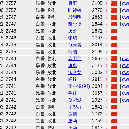
07
2757
黒番
敗北
唐奕
3105
♀
|
cw
06
2757
黒番
勝利
叶锦锦
2770
♀
|
cw
24
2747
白番
勝利
殷明明
2863
♀
|
cw
21
2747
白番
敗北
谢少博
2844
♀
|
cw
16
2746
黒番
敗北
唐盈
2871
♀
15
2746
白番
敗北
张瑞
2797
♀
14
2746
黒番
敗北
范蔚菁
3014
♀
30
2745
黒番
敗北
柯洁
3195
♂
21
2744
白番
勝利
袁卫红
2667
♀
|
cw
20
2744
黒番
敗北
唐奕
3116
♀
|
cw
14
2744
黒番
敗北
宋容慧
3032
♀
|
cw
13
2744
白番
敗北
杨梓
2911
♀
|
cw
22
2741
白番
敗北
李小溪(94)
3004
♀
|
cw
21
2741
黒番
敗北
鲁佳
3067
♀
|
cw
14
2741
黒番
敗北
蔡碧涵
2927
♀
|
cw
03
2742
白番
勝利
王倪乔
2841
♀
02
2742
白番
敗北
贾倩
2772
♀
31
2742
黒番
敗北
唐莉
2759
♀
30
2742
白番
勝利
王蕊
2847
♀