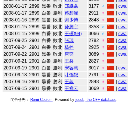
2008-01-17
2899
黒番
敗北
郑淼鑫
3177
♂
|
cwa
2008-01-17
2899
白番
勝利
蔡碧涵
2911
♀
|
cwa
2008-01-16
2899
黒番
敗北
谢少博
2848
♀
|
cwa
2008-01-15
2899
黒番
敗北
孙腾宇
3358
♂
|
cwa
2008-01-15
2899
白番
敗北
王硕(94)
3066
♂
|
cwa
2007-09-25
2901
白番
敗北
张瑞
2782
♀
|
cwa
2007-09-24
2901
白番
敗北
杨梓
2925
♀
|
cwa
2007-09-22
2901
黒番
敗北
唐奕
3089
♀
|
cwa
2007-09-21
2901
白番
勝利
王磐
2827
♀
2007-09-19
2901
白番
勝利
宋容慧
3017
♀
|
cwa
2007-09-18
2901
黒番
勝利
叶锦锦
2791
♀
|
cwa
2007-09-16
2901
黒番
勝利
王蕊
2848
♀
|
cwa
2007-09-15
2901
黒番
敗北
王祥云
3069
♀
|
cwa
問合せ先：
Rémi Coulom
. Powered by
joedb, the C++ database
.