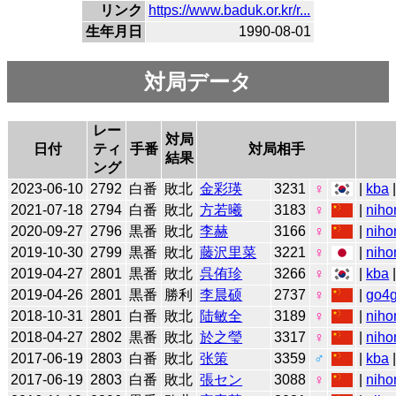
リンク
https://www.baduk.or.kr/r...
生年月日
1990-08-01
対局データ
レー
対局
日付
ティ
手番
対局相手
結果
ング
2023-06-10
2792
白番
敗北
金彩瑛
3231
♀
|
kba
2021-07-18
2794
白番
敗北
方若曦
3183
♀
|
niho
2020-09-27
2796
黒番
敗北
李赫
3166
♀
|
niho
2019-10-30
2799
黒番
敗北
藤沢里菜
3221
♀
|
niho
2019-04-27
2801
黒番
敗北
呉侑珍
3266
♀
|
kba
2019-04-26
2801
黒番
勝利
李晨硕
2737
♀
|
go4
2018-10-31
2801
白番
敗北
陆敏全
3189
♀
|
niho
2018-04-27
2802
黒番
敗北
於之瑩
3317
♀
|
niho
2017-06-19
2803
白番
敗北
张策
3359
♂
|
kba
2017-06-19
2803
白番
敗北
張セン
3088
♀
|
niho