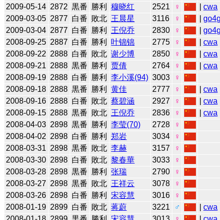
2009-05-14
2872
黒番
勝利
穆晓红
2521
♀
|
cwa
2009-03-05
2877
白番
敗北
王晨星
3116
♀
|
go4
2009-03-04
2877
白番
勝利
王倪乔
2830
♀
|
go4
2008-09-25
2887
白番
勝利
叶锦锦
2775
♀
|
cwa
2008-09-22
2888
白番
敗北
谢少博
2850
♀
|
cwa
2008-09-21
2888
黒番
勝利
贾倩
2764
♀
|
cwa
2008-09-19
2888
白番
勝利
李小溪(94)
3003
♀
2008-09-18
2888
黒番
勝利
黄佳
2777
♀
|
cwa
2008-09-16
2888
白番
敗北
蔡碧涵
2927
♀
|
cwa
2008-09-15
2888
黒番
敗北
王倪乔
2836
♀
|
cwa
2008-04-03
2898
黒番
勝利
李莹(70)
2728
♀
2008-04-02
2898
白番
勝利
郑岩
3034
♀
2008-03-31
2898
黒番
敗北
李赫
3157
♀
2008-03-30
2898
白番
敗北
黎春華
3033
♀
2008-03-28
2898
黒番
勝利
张瑞
2790
♀
2008-03-27
2898
黒番
敗北
王祥云
3078
♀
2008-03-26
2898
白番
勝利
宋容慧
3016
♀
2008-01-19
2899
白番
敗北
蒋蔚
3221
♂
|
cwa
2008-01-18
2899
黒番
勝利
宋容慧
3013
♀
|
cwa