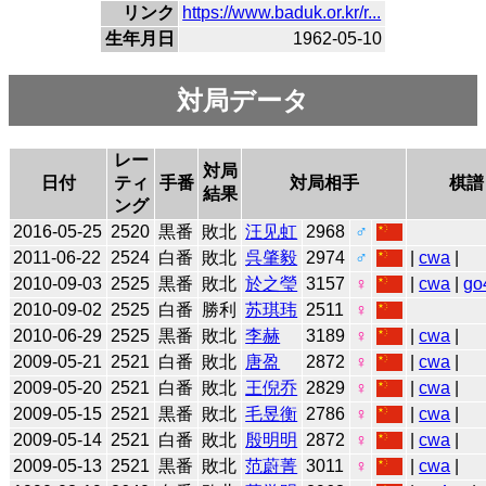
リンク
https://www.baduk.or.kr/r...
生年月日
1962-05-10
対局データ
レー
対局
日付
ティ
手番
対局相手
棋譜
結果
ング
2016-05-25
2520
黒番
敗北
汪见虹
2968
♂
2011-06-22
2524
白番
敗北
呉肇毅
2974
♂
|
cwa
|
2010-09-03
2525
黒番
敗北
於之瑩
3157
♀
|
cwa
|
go
2010-09-02
2525
白番
勝利
苏琪玮
2511
♀
2010-06-29
2525
黒番
敗北
李赫
3189
♀
|
cwa
|
2009-05-21
2521
白番
敗北
唐盈
2872
♀
|
cwa
|
2009-05-20
2521
白番
敗北
王倪乔
2829
♀
|
cwa
|
2009-05-15
2521
黒番
敗北
毛昱衡
2786
♀
|
cwa
|
2009-05-14
2521
白番
敗北
殷明明
2872
♀
|
cwa
|
2009-05-13
2521
黒番
敗北
范蔚菁
3011
♀
|
cwa
|