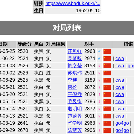
链接
https://www.baduk.or.kr/r...
生日
1962-05-10
对局列表
日期
等级分
黑白
对局结果
对手
棋谱
6-05-25
2520
执黑
负
汪见虹
2968
♂
1-06-22
2524
执白
负
吴肇毅
2974
♂
|
cwa
|
0-09-03
2526
执黑
负
於之莹
3158
♀
|
cwa
|
go
0-09-02
2526
执白
胜
苏琪玮
2511
♀
0-06-29
2525
执黑
负
李赫
3189
♀
|
cwa
|
9-05-21
2521
执白
负
唐盈
2872
♀
|
cwa
|
9-05-20
2521
执白
负
王倪乔
2829
♀
|
cwa
|
9-05-15
2521
执黑
负
毛昱衡
2786
♀
|
cwa
|
9-05-14
2521
执白
负
殷明明
2872
♀
|
cwa
|
9-05-13
2521
执黑
负
范蔚菁
3011
♀
|
cwa
|
0-03-19
2641
执白
负
华学明
2963
♀
|
go4go
|
5-09-29
2670
执黑
负
陈慧芳
2906
♀
|
go4go
|