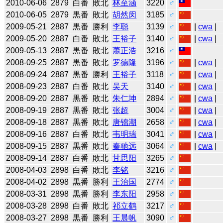
2010-06-06
2879
白番
敗北
林至涵
3220
♂
2010-06-05
2879
黒番
敗北
胡然闵
3185
♂
2009-05-21
2887
黒番
勝利
李聪
3139
♂
|
cwa
|
2009-05-20
2887
白番
敗北
王裕子
3140
♂
|
cwa
|
2009-05-13
2887
黒番
敗北
蕭正浩
3216
♂
2008-09-25
2887
黒番
敗北
罗德隆
3196
♂
|
cwa
|
2008-09-24
2887
黒番
勝利
王裕子
3118
♂
|
cwa
|
2008-09-23
2887
白番
敗北
吴天
3140
♂
|
cwa
|
2008-09-20
2887
黒番
敗北
朱仁坤
2894
♂
|
cwa
|
2008-09-19
2887
黒番
敗北
张超
3004
♂
|
cwa
|
2008-09-18
2887
黒番
敗北
唐锦潮
2658
♂
|
cwa
|
2008-09-16
2887
白番
敗北
韦明瑞
3041
♂
|
cwa
|
2008-09-15
2887
黒番
敗北
秦驰远
3064
♂
|
cwa
|
2008-09-14
2887
白番
敗北
甘思阳
3265
♂
2008-04-03
2898
白番
敗北
李铭
3216
♂
2008-04-02
2898
黒番
勝利
王治国
2774
♂
2008-03-31
2898
黒番
勝利
李东阳
2958
♂
2008-03-28
2898
白番
敗北
祁立鹤
3217
♂
2008-03-27
2898
黒番
勝利
王晨帆
3090
♂