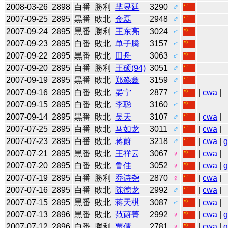
2008-03-26
2898
白番
勝利
芈昱廷
3290
♂
2007-09-25
2895
黒番
敗北
金磊
2948
♂
2007-09-24
2895
黒番
勝利
王东亮
3024
♂
2007-09-23
2895
白番
敗北
单子腾
3157
♂
2007-09-22
2895
黒番
敗北
田舟
3063
♂
2007-09-20
2895
白番
勝利
王硕(94)
3051
♂
2007-09-19
2895
黒番
敗北
郑淼鑫
3159
♂
2007-09-16
2895
白番
敗北
晏宁
2877
♂
|
cwa
|
2007-09-15
2895
白番
敗北
李聪
3160
♂
2007-09-14
2895
黒番
敗北
吴天
3107
♂
|
cwa
|
2007-07-25
2895
白番
敗北
马如龙
3011
♂
|
cwa
|
2007-07-23
2895
白番
敗北
蒋蔚
3218
♂
|
cwa
|
2007-07-21
2895
黒番
敗北
王祥云
3067
♀
|
cwa
|
2007-07-20
2895
白番
敗北
鲁佳
3052
♀
|
cwa
|
2007-07-19
2895
白番
勝利
乔诗尧
2870
♀
|
cwa
|
2007-07-16
2895
白番
敗北
陈德龙
2992
♂
|
cwa
|
2007-07-15
2895
黒番
敗北
蒋天棋
3087
♂
|
cwa
|
2007-07-13
2896
黒番
敗北
范蔚菁
2992
♀
|
cwa
|
2007-07-12
2896
白番
勝利
贾倩
2781
♀
|
cwa
|