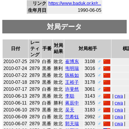
リンク
https://www.baduk.or.kr/r...
生年月日
1990-06-05
対局データ
レー
対局
日付
ティ
手番
対局相手
棋
結果
ング
2010-07-25
2879
白番
敗北
崔博东
3108
♂
2010-07-24
2879
黒番
勝利
韦明瑞
3016
♂
2010-07-22
2879
黒番
敗北
陈栋如
3025
♂
2010-07-18
2879
黒番
敗北
王裕子
3178
♂
2010-07-17
2879
白番
敗北
许斐然
3061
♂
2010-06-13
2879
黒番
敗北
李聪
3143
♂
|
cwa
|
2010-06-11
2879
白番
勝利
蒋辰中
3155
♂
|
cwa
|
2010-06-10
2879
黒番
敗北
吴天
3183
♂
|
cwa
|
2010-06-09
2879
白番
敗北
范希钰
2992
♂
|
cwa
|
2010-06-07
2879
黒番
敗北
郭天瑞
3070
♂
|
cwa
|