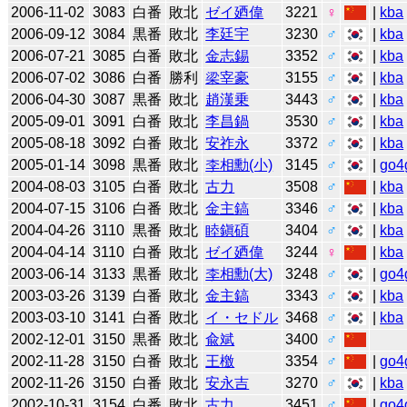
2006-11-02
3083
白番
敗北
ゼイ廼偉
3221
♀
|
kba
2006-09-12
3084
黒番
敗北
李廷宇
3230
♂
|
kba
2006-07-21
3085
白番
敗北
金志錫
3352
♂
|
kba
2006-07-02
3086
白番
勝利
梁宰豪
3155
♂
|
kba
2006-04-30
3087
黒番
敗北
趙漢乗
3443
♂
|
kba
2005-09-01
3091
白番
敗北
李昌鍋
3530
♂
|
kba
2005-08-18
3092
白番
敗北
安祚永
3372
♂
|
kba
2005-01-14
3098
黒番
敗北
李相勳(小)
3145
♂
|
go4
2004-08-03
3105
白番
敗北
古力
3508
♂
|
kba
2004-07-15
3106
白番
敗北
金主鎬
3346
♂
|
kba
2004-04-26
3110
黒番
敗北
睦鎭碩
3404
♂
|
kba
2004-04-14
3110
白番
敗北
ゼイ廼偉
3244
♀
|
kba
2003-06-14
3133
黒番
敗北
李相勳(大)
3248
♂
|
go4
2003-03-26
3139
白番
敗北
金主鎬
3343
♂
|
kba
2003-03-10
3141
白番
敗北
イ・セドル
3468
♂
|
kba
2002-12-01
3150
黒番
敗北
兪斌
3400
♂
2002-11-28
3150
白番
敗北
王檄
3354
♂
|
go4
2002-11-26
3150
白番
敗北
安永吉
3270
♂
|
kba
2002-10-31
3154
白番
敗北
古力
3451
♂
|
go4