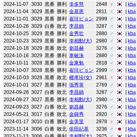
2024-11-07
3030
黒番
勝利
李多慧
2848
♀
|
kba
2024-11-04
3029
黒番
勝利
金基憲
2811
♂
|
kba
2024-11-01
3029
黒番
勝利
崔珪ビョン
2999
♂
|
kba
2024-10-28
3029
白番
敗北
李昌鍋
3287
♂
|
kba
2024-10-25
3029
黒番
勝利
金秀壮
2880
♂
|
kba
2024-10-23
3029
黒番
勝利
李相勳(大)
2980
♂
|
kba
2024-10-18
3029
黒番
敗北
劉昌赫
3276
♂
|
kba
2024-10-16
3029
黒番
勝利
車敏洙
2880
♂
|
kba
2024-10-11
3028
黒番
勝利
金東勉
2818
♂
|
kba
2024-10-07
3028
黒番
勝利
崔珪ビョン
2999
♂
|
kba
2024-10-03
3028
黒番
敗北
權孝珍(女)
2961
♀
|
kba
2024-10-01
3027
黒番
勝利
張秀英
2769
♂
|
kba
2024-09-28
3027
白番
敗北
李昌鍋
3287
♂
|
kba
2024-09-27
3027
黒番
勝利
李相勳(大)
2980
♂
|
kba
2024-09-23
3027
白番
敗北
劉昌赫
3276
♂
|
kba
2024-05-21
3017
白番
敗北
金鐘秀
2920
♂
|
kba
2024-01-17
3010
白番
勝利
金美里
2978
♀
|
kba
2023-11-14
3006
白番
敗北
依田紀基
3236
♂
|
kba
2023-11-13
3006
白番
勝利
李相勳(大)
2975
♂
|
kba