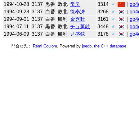
1994-10-28
3137
黒番
敗北
常昊
3314
♂
|
go4
1994-09-28
3137
白番
敗北
徐奉洙
3268
♂
|
go4
1994-09-01
3137
白番
勝利
金秀壮
3161
♂
|
go4
1994-07-11
3137
黒番
敗北
チョ薫鉉
3448
♂
|
go4
1994-06-09
3137
白番
勝利
尹盛鉉
3178
♂
|
go4
問合せ先：
Rémi Coulom
. Powered by
joedb, the C++ database
.