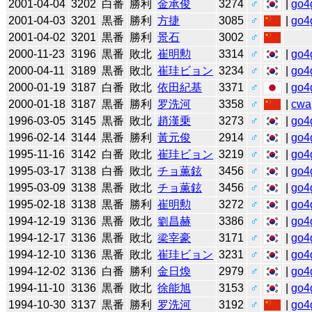
2001-04-04
3202
白番
勝利
金承俊
3274
♂
|
go4
2001-04-03
3201
黒番
勝利
方捷
3085
♂
|
go4
2001-04-02
3201
黒番
勝利
景石
3002
♂
2000-11-23
3196
黒番
敗北
崔明勲
3314
♂
|
go4
2000-04-11
3189
黒番
敗北
崔珪ビョン
3234
♂
|
go4
2000-01-19
3187
白番
敗北
依田紀基
3371
♂
|
go4
2000-01-18
3187
黒番
勝利
罗洗河
3358
♂
|
cwa
1996-03-05
3145
黒番
敗北
趙漢乗
3273
♂
|
go4
1996-02-14
3144
黒番
勝利
黃元俊
2914
♂
|
go4
1995-11-16
3142
白番
敗北
崔珪ビョン
3219
♂
|
go4
1995-03-17
3138
白番
敗北
チョ薫鉉
3456
♂
|
go4
1995-03-09
3138
黒番
敗北
チョ薫鉉
3456
♂
|
go4
1995-02-18
3138
黒番
勝利
崔明勲
3272
♂
|
go4
1994-12-19
3136
黒番
敗北
劉昌赫
3386
♂
|
go4
1994-12-17
3136
黒番
敗北
梁宰豪
3171
♂
|
go4
1994-12-10
3136
黒番
敗北
崔珪ビョン
3231
♂
|
go4
1994-12-02
3136
白番
勝利
金日煥
2979
♂
|
go4
1994-11-10
3136
黒番
敗北
徐能旭
3153
♂
|
go4
1994-10-30
3137
黒番
勝利
罗洗河
3192
♂
|
go4