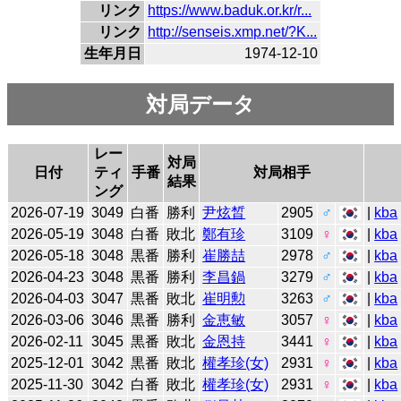
リンク
https://www.baduk.or.kr/r...
リンク
http://senseis.xmp.net/?K...
生年月日
1974-12-10
対局データ
レー
対局
日付
ティ
手番
対局相手
結果
ング
2026-07-19
3049
白番
勝利
尹炫晳
2905
♂
|
kba
2026-05-19
3048
白番
敗北
鄭有珍
3109
♀
|
kba
2026-05-18
3048
黒番
勝利
崔勝喆
2978
♂
|
kba
2026-04-23
3048
黒番
勝利
李昌鍋
3279
♂
|
kba
2026-04-03
3047
黒番
敗北
崔明勲
3263
♂
|
kba
2026-03-06
3046
黒番
勝利
金恵敏
3057
♀
|
kba
2026-02-11
3045
黒番
敗北
金恩持
3441
♀
|
kba
2025-12-01
3042
黒番
敗北
權孝珍(女)
2931
♀
|
kba
2025-11-30
3042
白番
敗北
權孝珍(女)
2931
♀
|
kba