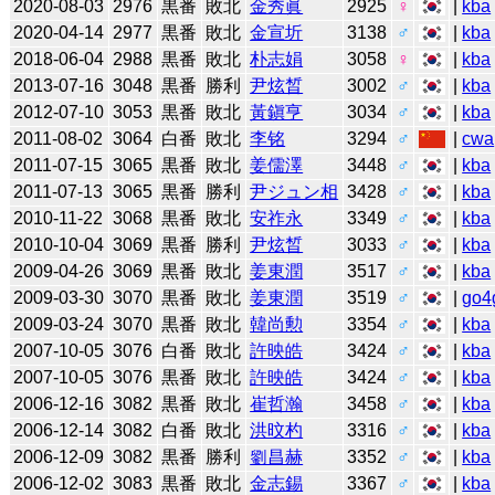
2020-08-03
2976
黒番
敗北
金秀眞
2925
♀
|
kba
2020-04-14
2977
黒番
敗北
金宣圻
3138
♂
|
kba
2018-06-04
2988
黒番
敗北
朴志娟
3058
♀
|
kba
2013-07-16
3048
黒番
勝利
尹炫晳
3002
♂
|
kba
2012-07-10
3053
黒番
敗北
黃鎭亨
3034
♂
|
kba
2011-08-02
3064
白番
敗北
李铭
3294
♂
|
cwa
2011-07-15
3065
黒番
敗北
姜儒澤
3448
♂
|
kba
2011-07-13
3065
黒番
勝利
尹ジュン相
3428
♂
|
kba
2010-11-22
3068
黒番
敗北
安祚永
3349
♂
|
kba
2010-10-04
3069
黒番
勝利
尹炫晳
3033
♂
|
kba
2009-04-26
3069
黒番
敗北
姜東潤
3517
♂
|
kba
2009-03-30
3070
黒番
敗北
姜東潤
3519
♂
|
go4
2009-03-24
3070
黒番
敗北
韓尚勲
3354
♂
|
kba
2007-10-05
3076
白番
敗北
許映皓
3424
♂
|
kba
2007-10-05
3076
黒番
敗北
許映皓
3424
♂
|
kba
2006-12-16
3082
黒番
敗北
崔哲瀚
3458
♂
|
kba
2006-12-14
3082
白番
敗北
洪旼杓
3316
♂
|
kba
2006-12-09
3082
黒番
勝利
劉昌赫
3352
♂
|
kba
2006-12-02
3083
黒番
敗北
金志錫
3367
♂
|
kba