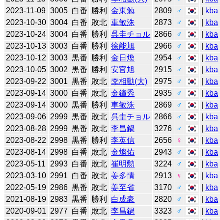
2023-11-09
3005
白番
勝利
金東勉
2809
♂
|
kba
2023-10-30
3004
白番
敗北
車敏洙
2873
♂
|
kba
2023-10-24
3004
白番
勝利
呉圭チョル
2866
♂
|
kba
2023-10-13
3003
白番
勝利
徐能旭
2966
♂
|
kba
2023-10-12
3003
黒番
勝利
金日煥
2954
♂
|
kba
2023-10-05
3002
黒番
勝利
安官旭
2915
♂
|
kba
2023-09-22
3001
黒番
敗北
李相勳(大)
2975
♂
|
kba
2023-09-14
3000
白番
敗北
金鐘秀
2935
♂
|
kba
2023-09-14
3000
黒番
勝利
車敏洙
2869
♂
|
kba
2023-09-06
2999
黒番
敗北
呉圭チョル
2866
♂
|
kba
2023-08-28
2999
黒番
敗北
李昌鍋
3276
♂
|
kba
2023-08-22
2998
黒番
勝利
李英信
2656
♀
|
kba
2023-08-14
2998
白番
敗北
金燦佑
2943
♂
|
kba
2023-05-11
2993
白番
敗北
崔明勲
3224
♂
|
kba
2023-03-10
2991
白番
敗北
姜多情
2913
♀
|
kba
2022-05-19
2986
黒番
敗北
姜至省
3170
♂
|
kba
2021-08-19
2983
黒番
勝利
白成豪
2820
♂
|
kba
2020-09-01
2977
白番
敗北
李昌鍋
3323
♂
|
kba