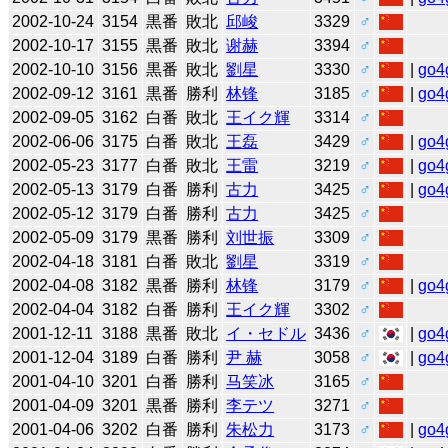
2002-10-24
3154
黒番
敗北
邱峻
3329
♂
2002-10-17
3155
黒番
敗北
谢赫
3394
♂
2002-10-10
3156
黒番
敗北
劉星
3330
♂
|
go4
2002-09-12
3161
黒番
勝利
林锋
3185
♂
|
go4
2002-09-05
3162
白番
敗北
王イク輝
3314
♂
2002-06-06
3175
白番
敗北
王磊
3429
♂
|
go4
2002-05-23
3177
白番
敗北
王雷
3219
♂
|
go4
2002-05-13
3179
白番
勝利
古力
3425
♂
|
go4
2002-05-12
3179
白番
勝利
古力
3425
♂
2002-05-09
3179
黒番
勝利
刘世振
3309
♂
2002-04-18
3181
白番
敗北
劉星
3319
♂
2002-04-08
3182
黒番
勝利
林锋
3179
♂
|
go4
2002-04-04
3182
白番
勝利
王イク輝
3302
♂
2001-12-11
3188
黒番
敗北
イ・セドル
3436
♂
|
go4
2001-12-04
3189
白番
勝利
尹 赫
3058
♂
|
go4
2001-04-10
3201
白番
勝利
马笑冰
3165
♂
2001-04-09
3201
黒番
勝利
李テツ
3271
♂
2001-04-06
3202
白番
勝利
朱松力
3173
♂
|
go4