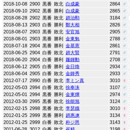
2018-10-08
2900
黒番
敗北
白成豪
2864
♂
2018-09-10
2902
黒番
勝利
白成豪
2865
♂
2018-08-28
2902
黒番
敗北
趙治勲
3184
♂
2018-08-13
2903
白番
勝利
鄭大相
2826
♂
2018-08-07
2903
黒番
敗北
安官旭
2905
♂
2018-08-01
2903
黒番
勝利
金東勉
2788
♂
2018-07-18
2904
黒番
勝利
金基憲
2861
♂
2018-06-25
2904
白番
敗北
趙大賢
2791
♂
2018-06-20
2904
白番
勝利
羅鍾勳
2708
♂
2018-06-12
2905
白番
勝利
金日煥
2934
♂
2018-06-04
2905
白番
敗北
金鐘秀
2933
♂
2012-07-17
2990
白番
敗北
李ミン真
3010
♀
2012-05-03
2994
白番
敗北
徐奉洙
3107
♂
2012-05-01
2994
黒番
勝利
金東燁
2974
♂
2012-03-30
2995
黒番
敗北
徐能旭
3124
♂
2012-02-15
2998
黒番
敗北
李瑟娥
3010
♀
2012-01-25
2999
黒番
勝利
趙惠連
3134
♀
2012-01-25
2999
白番
敗北
朴ジ恩
3143
♀
2011-06-28
3012
白番
敗北
崔精
3198
♀