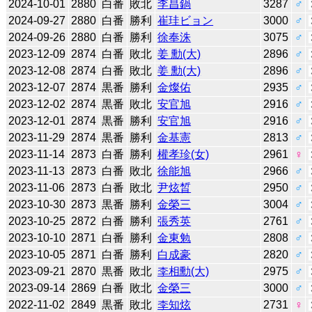
2024-10-01
2880
白番
敗北
李昌鍋
3287
♂
2024-09-27
2880
白番
勝利
崔珪ビョン
3000
♂
2024-09-26
2880
白番
勝利
徐奉洙
3075
♂
2023-12-09
2874
白番
敗北
姜 勳(大)
2896
♂
2023-12-08
2874
白番
敗北
姜 勳(大)
2896
♂
2023-12-07
2874
黒番
勝利
金燦佑
2935
♂
2023-12-02
2874
黒番
敗北
安官旭
2916
♂
2023-12-01
2874
黒番
勝利
安官旭
2916
♂
2023-11-29
2874
黒番
勝利
金基憲
2813
♂
2023-11-14
2873
白番
勝利
權孝珍(女)
2961
♀
2023-11-13
2873
白番
敗北
徐能旭
2966
♂
2023-11-06
2873
白番
敗北
尹炫晳
2950
♂
2023-10-30
2873
黒番
勝利
金榮三
3004
♂
2023-10-25
2872
白番
勝利
張秀英
2761
♂
2023-10-10
2871
白番
勝利
金東勉
2808
♂
2023-10-05
2871
白番
勝利
白成豪
2820
♂
2023-09-21
2870
黒番
敗北
李相勳(大)
2975
♂
2023-09-14
2869
白番
敗北
金榮三
3000
♂
2022-11-02
2849
黒番
敗北
李知炫
2731
♀