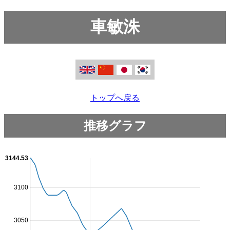
車敏洙
トップへ戻る
推移グラフ
3144.53
3100
3050