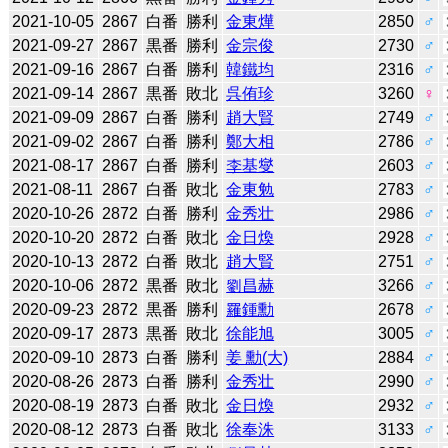
2021-10-05
2867
白番
勝利
金東燁
2850
♂
2021-09-27
2867
黒番
勝利
金宗俊
2730
♂
2021-09-16
2867
白番
勝利
韓鐵均
2316
♂
2021-09-14
2867
黒番
敗北
呉侑珍
3260
♀
2021-09-09
2867
白番
勝利
趙大賢
2749
♂
2021-09-02
2867
白番
勝利
鄭大相
2786
♂
2021-08-17
2867
白番
勝利
李基燮
2603
♂
2021-08-11
2867
白番
敗北
金東勉
2783
♂
2020-10-26
2872
白番
勝利
金秀壮
2986
♂
2020-10-20
2872
白番
敗北
金日煥
2928
♂
2020-10-13
2872
白番
敗北
趙大賢
2751
♂
2020-10-06
2872
黒番
敗北
劉昌赫
3266
♂
2020-09-23
2872
黒番
勝利
羅鍾勳
2678
♂
2020-09-17
2873
黒番
敗北
徐能旭
3005
♂
2020-09-10
2873
白番
勝利
姜 勳(大)
2884
♂
2020-08-26
2873
白番
勝利
金秀壮
2990
♂
2020-08-19
2873
白番
敗北
金日煥
2932
♂
2020-08-12
2873
白番
敗北
徐奉洙
3133
♂