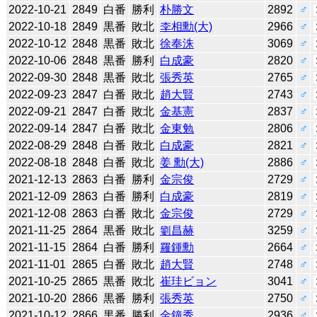
2022-10-21
2849
白番
勝利
朴勝文
2892
♂
2022-10-18
2849
黒番
敗北
李相勳(大)
2966
♂
2022-10-12
2848
黒番
敗北
徐奉洙
3069
♂
2022-10-06
2848
黒番
勝利
白成豪
2820
♂
2022-09-30
2848
黒番
敗北
張秀英
2765
♂
2022-09-23
2847
白番
敗北
趙大賢
2743
♂
2022-09-21
2847
白番
敗北
金基憲
2837
♂
2022-09-14
2847
白番
敗北
金東勉
2806
♂
2022-08-29
2848
白番
敗北
白成豪
2821
♂
2022-08-18
2848
白番
敗北
姜 勳(大)
2886
♂
2021-12-13
2863
白番
勝利
金宗俊
2729
♂
2021-12-09
2863
白番
勝利
白成豪
2819
♂
2021-12-08
2863
白番
敗北
金宗俊
2729
♂
2021-11-25
2864
黒番
敗北
劉昌赫
3259
♂
2021-11-15
2864
白番
勝利
羅鍾勳
2664
♂
2021-11-01
2865
白番
敗北
趙大賢
2748
♂
2021-10-25
2865
黒番
敗北
崔珪ビョン
3041
♂
2021-10-20
2866
黒番
勝利
張秀英
2750
♂
2021-10-12
2866
黒番
勝利
金鐘秀
2936
♂