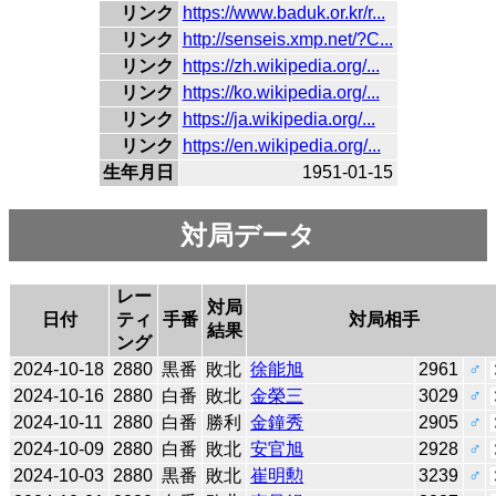
リンク
https://www.baduk.or.kr/r...
リンク
http://senseis.xmp.net/?C...
リンク
https://zh.wikipedia.org/...
リンク
https://ko.wikipedia.org/...
リンク
https://ja.wikipedia.org/...
リンク
https://en.wikipedia.org/...
生年月日
1951-01-15
対局データ
レー
対局
日付
ティ
手番
対局相手
結果
ング
2024-10-18
2880
黒番
敗北
徐能旭
2961
♂
2024-10-16
2880
白番
敗北
金榮三
3029
♂
2024-10-11
2880
白番
勝利
金鐘秀
2905
♂
2024-10-09
2880
白番
敗北
安官旭
2928
♂
2024-10-03
2880
黒番
敗北
崔明勲
3239
♂