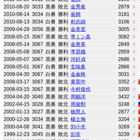
2010-08-20
3033
黒番
敗北
金秀眞
2879
♀
2010-08-14
3034
白番
勝利
崔精
3181
♀
2010-08-13
3034
白番
勝利
朴志娟
3106
♀
2009-04-29
3056
黒番
勝利
金美里
3005
♀
2008-05-15
3067
黒番
敗北
李ミン真
3082
♀
2008-05-14
3067
黒番
勝利
金善美
2849
♀
2008-05-08
3067
白番
勝利
李瑟娥
2959
♀
2008-05-07
3067
黒番
勝利
河好貞
2686
♀
2008-05-01
3067
白番
勝利
玄味眞
2866
♀
2008-04-30
3067
白番
勝利
金侖映
3031
♀
2008-03-17
3067
黒番
敗北
黄奕中
3352
♂
2008-03-15
3067
黒番
勝利
今村俊也
3200
♂
2004-04-20
3040
黒番
敗北
周鶴洋
3432
♂
2002-04-15
3028
黒番
敗北
周俊勲
3248
♂
2002-01-13
3027
黒番
敗北
杨慧人
2877
♂
2000-12-26
3034
黒番
敗北
楊士海
3204
♂
2000-04-08
3041
黒番
敗北
刘小光
3269
♂
1999-12-23
3045
白番
敗北
彭筌
3239
♂