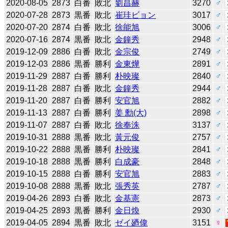
2020-08-05
2873
白番
敗北
劉昌赫
3270
♂
2020-07-28
2873
黒番
敗北
崔珪ビョン
3017
♂
2020-07-20
2874
白番
敗北
徐能旭
3006
♂
2020-07-16
2874
黒番
敗北
金鐘秀
2948
♂
2019-12-09
2886
白番
敗北
金宗俊
2749
♂
2019-12-03
2886
黒番
勝利
金東燁
2891
♂
2019-11-29
2887
白番
勝利
朴映璨
2840
♂
2019-11-28
2887
白番
敗北
金鐘秀
2944
♂
2019-11-20
2887
白番
勝利
安官旭
2882
♂
2019-11-13
2887
白番
勝利
姜 勳(大)
2898
♂
2019-11-07
2887
白番
敗北
徐奉洙
3137
♂
2019-10-31
2888
黒番
敗北
黃元俊
2757
♂
2019-10-22
2888
黒番
勝利
朴映璨
2841
♂
2019-10-18
2888
黒番
勝利
白成豪
2848
♂
2019-10-15
2888
白番
勝利
安官旭
2883
♂
2019-10-08
2888
黒番
敗北
張秀英
2787
♂
2019-04-26
2893
白番
敗北
金基憲
2873
♂
2019-04-25
2893
黒番
勝利
金日煥
2930
♂
2019-04-05
2894
黒番
敗北
ゼイ廼偉
3151
♀