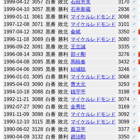
1999-04-12
3057
白番
敗北
石田芳夫
3170
♂
1999-04-10
3057
黒番
勝利
石井新蔵
2936
♂
1999-01-11
3061
黒番
勝利
マイケルレドモンド
3098
♂
1997-12-08
3071
黒番
敗北
マイケルレドモンド
3101
♂
1997-04-12
3082
黒番
敗北
兪斌
3350
♂
1996-11-18
3089
白番
勝利
マイケルレドモンド
3080
♂
1996-09-22
3091
黒番
敗北
王立誠
3335
♂
1996-08-14
3093
黒番
勝利
邵イ剛
3276
♂
1996-04-08
3095
黒番
敗北
馬暁春
3432
♂
1996-04-06
3095
黒番
勝利
結城聡
3246
♂
1996-01-01
3095
白番
勝利
マイケルレドモンド
3068
♂
1995-04-03
3090
白番
敗北
曹大元
3293
♂
1994-10-18
3088
白番
敗北
銭宇平
3198
♂
1992-11-21
3088
白番
敗北
マイケルレドモンド
3074
♂
1992-07-27
3090
白番
敗北
金秀壮
3169
♂
1991-11-09
3098
白番
敗北
マイケルレドモンド
3092
♂
1990-12-10
3115
黒番
敗北
マイケルレドモンド
3099
♂
1990-06-02
3128
白番
敗北
聂卫平
3377
♂
1990-04-09
3132
白番
勝利
趙治勲
3350
♂