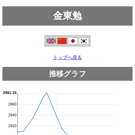
金東勉
トップへ戻る
推移グラフ
2981.35
2960
2940
2920