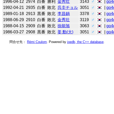
1996-04-12
2974
白番
勝利
金秀壮
3143
♂
|
go4
1992-04-21
2935
白番
敗北
呉圭チョル
3051
♂
|
go4
1989-01-18
2913
黒番
敗北
李昌鍋
3378
♂
|
go4
1988-06-29
2910
白番
敗北
金秀壮
3119
♂
|
go4
1988-04-15
2909
白番
敗北
徐能旭
3063
♂
|
go4
1986-03-27
2908
黒番
敗北
姜 勳(大)
3051
♂
|
go4
問合せ先：
Rémi Coulom
. Powered by
joedb, the C++ database
.