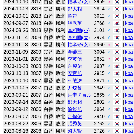
2024-10-10
2817
白番
敗北
權孝珍(女)
2959
♀
|
kba
2024-10-03
2818
黒番
勝利
鄭大相
2814
♂
|
kba
2024-10-01
2818
白番
敗北
梁建
3012
♂
|
kba
2024-09-27
2818
白番
勝利
張秀英
2768
♂
|
kba
2024-09-26
2818
黒番
勝利
李相勳(小)
3101
♂
|
kba
2023-11-14
2809
白番
敗北
李相勳(大)
2974
♂
|
kba
2023-11-13
2809
黒番
勝利
權孝珍(女)
2960
♀
|
kba
2023-11-09
2809
黒番
敗北
金榮三
3004
♂
|
kba
2023-11-01
2808
黒番
勝利
李英信
2652
♀
|
kba
2023-10-23
2808
黒番
勝利
金燦佑
2937
♂
|
kba
2023-10-13
2807
黒番
敗北
安官旭
2915
♂
|
kba
2023-10-10
2807
黒番
敗北
車敏洙
2871
♂
|
kba
2023-10-05
2807
白番
敗北
尹炫晳
2949
♂
|
kba
2023-09-21
2807
白番
勝利
呉圭チョル
2865
♂
|
kba
2023-09-14
2806
白番
敗北
鄭大相
2802
♂
|
kba
2023-09-12
2806
白番
敗北
徐能旭
2964
♂
|
kba
2023-09-07
2806
白番
敗北
金燦佑
2940
♂
|
kba
2023-08-22
2806
黒番
敗北
張秀英
2762
♂
|
kba
2023-08-16
2806
白番
勝利
趙大賢
2726
♂
|
kba