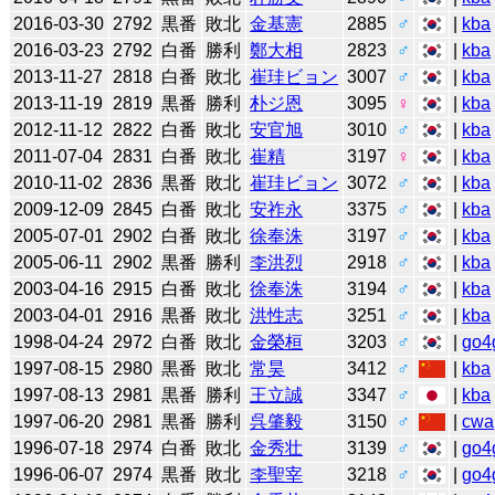
2016-03-30
2792
黒番
敗北
金基憲
2885
♂
|
kba
2016-03-23
2792
白番
勝利
鄭大相
2823
♂
|
kba
2013-11-27
2818
白番
敗北
崔珪ビョン
3007
♂
|
kba
2013-11-19
2819
黒番
勝利
朴ジ恩
3095
♀
|
kba
2012-11-12
2822
白番
敗北
安官旭
3010
♂
|
kba
2011-07-04
2831
白番
敗北
崔精
3197
♀
|
kba
2010-11-02
2836
黒番
敗北
崔珪ビョン
3072
♂
|
kba
2009-12-09
2845
白番
敗北
安祚永
3375
♂
|
kba
2005-07-01
2902
白番
敗北
徐奉洙
3197
♂
|
kba
2005-06-11
2902
黒番
勝利
李洪烈
2918
♂
|
kba
2003-04-16
2915
白番
敗北
徐奉洙
3194
♂
|
kba
2003-04-01
2916
黒番
敗北
洪性志
3251
♂
|
kba
1998-04-24
2972
白番
敗北
金榮桓
3203
♂
|
go4
1997-08-15
2980
黒番
敗北
常昊
3412
♂
|
kba
1997-08-13
2981
黒番
勝利
王立誠
3347
♂
|
kba
1997-06-20
2981
黒番
勝利
呉肇毅
3150
♂
|
cwa
1996-07-18
2974
白番
敗北
金秀壮
3139
♂
|
go4
1996-06-07
2974
黒番
敗北
李聖宰
3218
♂
|
go4