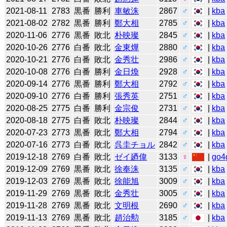
2021-08-11
2783
黒番
勝利
車敏洙
2867
♂
|
kba
2021-08-02
2782
黒番
勝利
鄭大相
2785
♂
|
kba
2020-11-06
2776
黒番
敗北
朴映璨
2845
♂
|
kba
2020-10-26
2776
白番
敗北
金東燁
2880
♂
|
kba
2020-10-21
2776
白番
敗北
金秀壮
2986
♂
|
kba
2020-10-08
2776
白番
勝利
金日煥
2928
♂
|
kba
2020-09-14
2776
黒番
勝利
鄭大相
2792
♂
|
kba
2020-09-10
2776
白番
勝利
張秀英
2751
♂
|
kba
2020-08-25
2775
白番
勝利
金宗俊
2731
♂
|
kba
2020-08-18
2775
白番
敗北
朴映璨
2844
♂
|
kba
2020-07-23
2773
黒番
敗北
鄭大相
2794
♂
|
kba
2020-07-16
2773
白番
敗北
呉圭チョル
2842
♂
|
kba
2019-12-18
2769
白番
敗北
ゼイ廼偉
3133
♀
|
go4
2019-12-09
2769
黒番
敗北
徐奉洙
3135
♂
|
kba
2019-12-03
2769
黒番
敗北
徐能旭
3009
♂
|
kba
2019-11-29
2769
黒番
敗北
金秀壮
3005
♂
|
kba
2019-11-28
2769
黒番
敗北
文明根
2690
♂
|
kba
2019-11-13
2769
黒番
敗北
趙治勲
3185
♂
|
kba