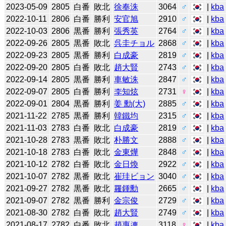
2023-05-09
2805
白番
敗北
徐奉洙
3064
♂
|
kba
2022-10-11
2806
白番
勝利
安官旭
2910
♂
|
kba
2022-10-03
2806
黒番
勝利
張秀英
2764
♂
|
kba
2022-09-26
2805
黒番
敗北
呉圭チョル
2868
♂
|
kba
2022-09-23
2805
黒番
勝利
白成豪
2819
♂
|
kba
2022-09-20
2805
白番
敗北
趙大賢
2743
♂
|
kba
2022-09-14
2805
黒番
勝利
車敏洙
2847
♂
|
kba
2022-09-07
2805
白番
勝利
李知炫
2731
♀
|
kba
2022-09-01
2804
黒番
勝利
姜 勳(大)
2885
♂
|
kba
2021-11-22
2785
黒番
勝利
韓鐵均
2315
♂
|
kba
2021-11-03
2783
白番
敗北
白成豪
2819
♂
|
kba
2021-10-28
2783
黒番
敗北
朴勝文
2888
♂
|
kba
2021-10-18
2783
白番
敗北
金東燁
2848
♂
|
kba
2021-10-12
2782
白番
敗北
金日煥
2922
♂
|
kba
2021-10-07
2782
黒番
敗北
崔珪ビョン
3040
♂
|
kba
2021-09-27
2782
黒番
敗北
羅鍾勳
2665
♂
|
kba
2021-09-07
2782
黒番
勝利
金宗俊
2729
♂
|
kba
2021-08-30
2782
白番
敗北
趙大賢
2749
♂
|
kba
2021-08-17
2782
白番
敗北
趙惠連
3118
♀
|
kba