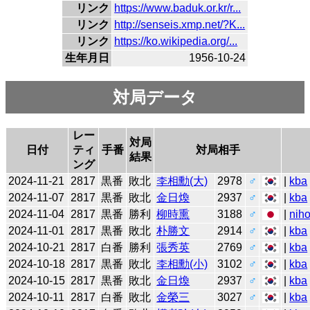
リンク
https://www.baduk.or.kr/r...
リンク
http://senseis.xmp.net/?K...
リンク
https://ko.wikipedia.org/...
生年月日
1956-10-24
対局データ
レー
対局
日付
ティ
手番
対局相手
結果
ング
2024-11-21
2817
黒番
敗北
李相勳(大)
2978
♂
|
kba
2024-11-07
2817
黒番
敗北
金日煥
2937
♂
|
kba
2024-11-04
2817
黒番
勝利
柳時熏
3188
♂
|
niho
2024-11-01
2817
黒番
敗北
朴勝文
2914
♂
|
kba
2024-10-21
2817
白番
勝利
張秀英
2769
♂
|
kba
2024-10-18
2817
黒番
敗北
李相勳(小)
3102
♂
|
kba
2024-10-15
2817
黒番
敗北
金日煥
2937
♂
|
kba
2024-10-11
2817
白番
敗北
金榮三
3027
♂
|
kba