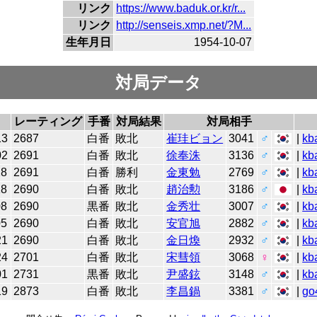
リンク
https://www.baduk.or.kr/r...
リンク
http://senseis.xmp.net/?M...
生年月日
1954-10-07
対局データ
レーティング
手番
対局結果
対局相手
13
2687
白番
敗北
崔珪ビョン
3041
♂
|
kb
02
2691
白番
敗北
徐奉洙
3136
♂
|
kb
28
2691
白番
勝利
金東勉
2769
♂
|
kb
18
2690
白番
敗北
趙治勲
3186
♂
|
kb
08
2690
黒番
敗北
金秀壮
3007
♂
|
kb
05
2690
白番
敗北
安官旭
2882
♂
|
kb
21
2690
白番
敗北
金日煥
2932
♂
|
kb
24
2701
白番
敗北
宋彗領
3068
♀
|
kb
01
2731
黒番
敗北
尹盛鉉
3148
♂
|
kb
19
2873
白番
敗北
李昌鍋
3381
♂
|
go