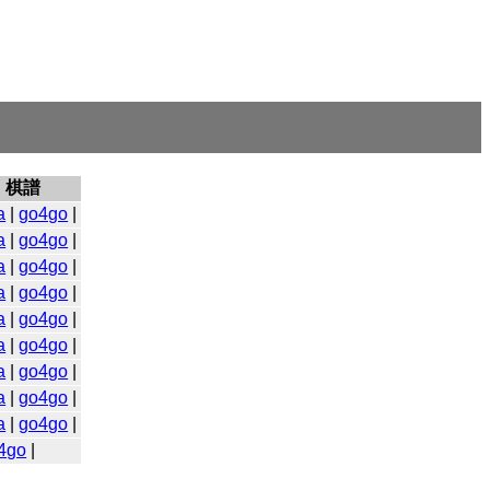
棋譜
a
|
go4go
|
a
|
go4go
|
a
|
go4go
|
a
|
go4go
|
a
|
go4go
|
a
|
go4go
|
a
|
go4go
|
a
|
go4go
|
a
|
go4go
|
4go
|