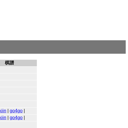
棋譜
iin
|
go4go
|
iin
|
go4go
|
|