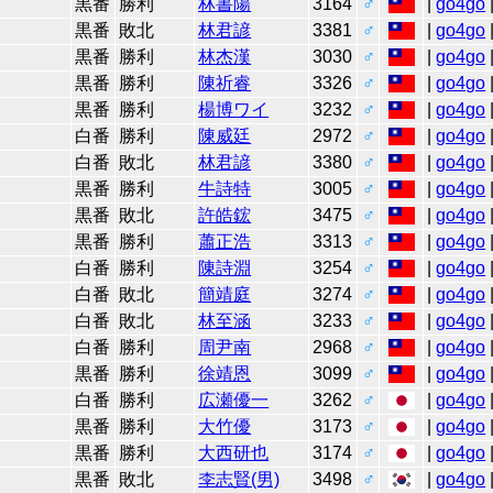
0
黒番
勝利
林書陽
3164
♂
|
go4go
0
黒番
敗北
林君諺
3381
♂
|
go4go
0
黒番
勝利
林杰漢
3030
♂
|
go4go
9
黒番
勝利
陳祈睿
3326
♂
|
go4go
9
黒番
勝利
楊博ワイ
3232
♂
|
go4go
8
白番
勝利
陳威廷
2972
♂
|
go4go
8
白番
敗北
林君諺
3380
♂
|
go4go
8
黒番
勝利
牛詩特
3005
♂
|
go4go
7
黒番
敗北
許皓鋐
3475
♂
|
go4go
7
黒番
勝利
蕭正浩
3313
♂
|
go4go
7
白番
勝利
陳詩淵
3254
♂
|
go4go
7
白番
敗北
簡靖庭
3274
♂
|
go4go
6
白番
敗北
林至涵
3233
♂
|
go4go
6
白番
勝利
周尹南
2968
♂
|
go4go
5
黒番
勝利
徐靖恩
3099
♂
|
go4go
2
白番
勝利
広瀬優一
3262
♂
|
go4go
2
黒番
勝利
大竹優
3173
♂
|
go4go
2
黒番
勝利
大西研也
3174
♂
|
go4go
5
黒番
敗北
李志賢(男)
3498
♂
|
go4go