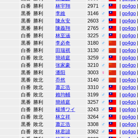
1
白番
勝利
林宇翔
2971
♂
|
go4go
1
黒番
勝利
李維
3146
♂
|
go4go
0
黒番
勝利
陳永安
2603
♂
|
go4go
0
黒番
勝利
陳義翔
2765
♂
|
go4go
9
白番
勝利
林至涵
3225
♂
|
go4go
9
黒番
勝利
李必奇
3180
♂
|
go4go
8
白番
勝利
田瑞祺
3130
♂
|
go4go
8
白番
敗北
簡靖庭
3259
♂
|
go4go
8
白番
勝利
张家豪
3210
♂
|
go4go
8
黒番
勝利
潘阳
3003
♀
|
go4go
8
黒番
敗北
乔然
3140
♂
|
go4go
6
白番
敗北
蕭正浩
3310
♂
|
go4go
6
白番
敗北
賴均輔
3199
♂
|
go4go
5
黒番
勝利
簡靖庭
3257
♂
|
go4go
5
白番
勝利
楊博ワイ
3243
♂
|
go4go
3
白番
敗北
林立祥
3264
♂
|
go4go
2
黒番
敗北
蕭正浩
3308
♂
|
go4go
2
白番
敗北
林君諺
3362
♂
|
go4go