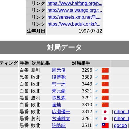
リンク
https://www.haifong.org/p...
リンク
http://www.taiwango.org.t...
リンク
http://senseis.xmp.net/?L...
リンク
https://www.baduk.or.kr/r...
生年月日
1997-07-12
対局データ
ティング
手番
対局結果
対局相手
0
白番
勝利
周元俊
3296
♂
0
黒番
敗北
段博尧
3389
♂
0
白番
敗北
韩一洲
3443
♂
0
白番
敗北
朱元豪
3321
♂
0
黒番
勝利
陈昱森
3291
♂
0
白番
敗北
崔灿
3310
♂
3
黒番
敗北
広瀬優一
3312
♂
|
nihon_k
4
黒番
勝利
六浦雄太
3291
♂
|
nihon_k
7
黒番
敗北
許皓鋐
3511
♂
|
go4go