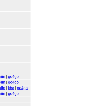
|
|
|
|
|
|
|
|
|
|
|
|
|
iin
|
go4go
|
iin
|
go4go
|
iin
|
kba
|
go4go
|
iin
|
go4go
|
|
|