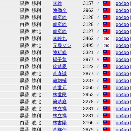
7
黒番
勝利
李維
3157
♂
|
go4go
7
黒番
勝利
陳劭全
2962
♂
|
go4go
7
黒番
勝利
盧奕銓
3128
♂
|
go4go
7
白番
勝利
盧奕銓
3128
♂
|
go4go
7
黒番
敗北
盧奕銓
3127
♂
|
go4go
7
白番
勝利
李映九
3462
♂
|
go4go
7
黒番
敗北
元晟ジン
3495
♂
|
go4go
7
黒番
勝利
陳祈睿
3321
♂
|
go4go
7
黒番
勝利
楊子萱
2977
♀
|
go4go
7
白番
勝利
徐靖恩
3122
♂
|
go4go
7
黒番
敗北
黃彥誠
2877
♂
|
go4go
7
黒番
勝利
賴均輔
3237
♂
|
go4go
6
白番
勝利
黃世元
3060
♂
|
go4go
6
黒番
敗北
林世民
2953
♂
|
go4go
6
黒番
敗北
簡靖庭
3278
♂
|
go4go
7
黒番
敗北
林立祥
3281
♂
|
go4go
7
黒番
勝利
林立祥
3281
♂
|
go4go
7
白番
敗北
林書陽
3166
♂
|
go4go
7
黒番
勝利
黃祥任
2875
♂
|
go4go