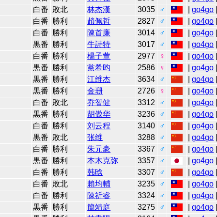
7
白番
敗北
林杰漢
3035
♂
|
go4go
7
白番
勝利
趙佩哲
2827
♂
|
go4go
7
白番
勝利
陳首廉
3014
♂
|
go4go
7
黒番
勝利
牛詩特
3017
♂
|
go4go
7
白番
勝利
楊子萱
2977
♀
|
go4go
8
黒番
勝利
黨希昀
2586
♀
|
go4go
1
黒番
勝利
江维杰
3634
♂
|
go4go
1
黒番
勝利
金珊
2726
♀
|
go4go
1
白番
敗北
乔智健
3312
♂
|
go4go
1
黒番
勝利
胡傲华
3236
♂
|
go4go
1
白番
勝利
刘云程
3140
♂
|
go4go
1
黒番
敗北
张维
3288
♂
|
go4go
1
白番
勝利
朱元豪
3367
♂
|
go4go
1
黒番
勝利
本木克弥
3357
♂
|
go4go
1
白番
勝利
韩晗
3307
♂
|
go4go
1
白番
敗北
賴均輔
3235
♂
|
go4go
1
白番
勝利
陳祈睿
3324
♂
|
go4go
1
黒番
勝利
簡靖庭
3275
♂
|
go4go