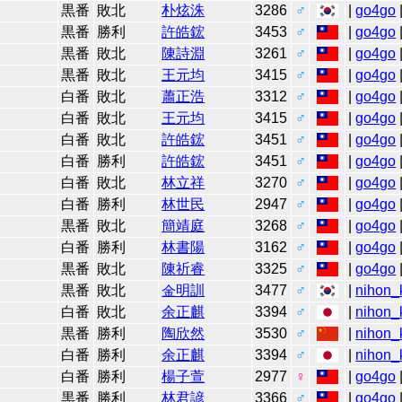
4
黒番
敗北
朴炫洙
3286
♂
|
go4go
4
黒番
勝利
許皓鋐
3453
♂
|
go4go
4
黒番
敗北
陳詩淵
3261
♂
|
go4go
4
黒番
敗北
王元均
3415
♂
|
go4go
3
白番
敗北
蕭正浩
3312
♂
|
go4go
3
白番
敗北
王元均
3415
♂
|
go4go
3
白番
敗北
許皓鋐
3451
♂
|
go4go
3
白番
勝利
許皓鋐
3451
♂
|
go4go
3
白番
敗北
林立祥
3270
♂
|
go4go
3
白番
勝利
林世民
2947
♂
|
go4go
3
黒番
敗北
簡靖庭
3268
♂
|
go4go
3
白番
勝利
林書陽
3162
♂
|
go4go
3
黒番
敗北
陳祈睿
3325
♂
|
go4go
2
黒番
敗北
金明訓
3477
♂
|
nihon_k
2
白番
敗北
余正麒
3394
♂
|
nihon_k
2
黒番
勝利
陶欣然
3530
♂
|
nihon_k
2
白番
勝利
余正麒
3394
♂
|
nihon_k
2
白番
勝利
楊子萱
2977
♀
|
go4go
2
黒番
勝利
林君諺
3366
♂
|
go4go