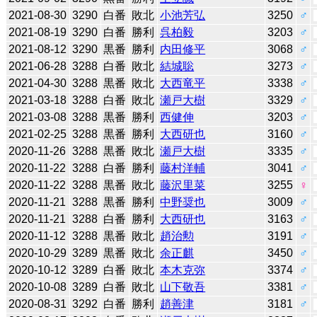
2021-08-30
3290
白番
敗北
小池芳弘
3250
♂
2021-08-19
3290
白番
勝利
呉柏毅
3203
♂
2021-08-12
3290
黒番
勝利
内田修平
3068
♂
2021-06-28
3288
白番
敗北
結城聡
3273
♂
2021-04-30
3288
黒番
敗北
大西竜平
3338
♂
2021-03-18
3288
白番
敗北
瀬戸大樹
3329
♂
2021-03-08
3288
黒番
勝利
西健伸
3203
♂
2021-02-25
3288
黒番
勝利
大西研也
3160
♂
2020-11-26
3288
黒番
敗北
瀬戸大樹
3335
♂
2020-11-22
3288
白番
勝利
藤村洋輔
3041
♂
2020-11-22
3288
黒番
敗北
藤沢里菜
3255
♀
2020-11-21
3288
黒番
勝利
中野奨也
3009
♂
2020-11-21
3288
白番
勝利
大西研也
3163
♂
2020-11-12
3288
黒番
敗北
趙治勲
3191
♂
2020-10-29
3289
黒番
敗北
余正麒
3450
♂
2020-10-12
3289
白番
敗北
本木克弥
3374
♂
2020-10-08
3289
白番
敗北
山下敬吾
3381
♂
2020-08-31
3292
白番
勝利
趙善津
3181
♂