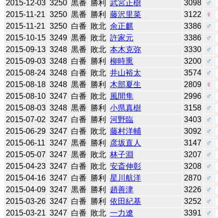
2015-12-03
3250
黒番
勝利
武宮正樹
3098
♂
2015-11-21
3250
黒番
勝利
藤沢里菜
3122
♀
2015-11-21
3250
白番
敗北
余正麒
3386
♂
2015-10-15
3249
黒番
敗北
許家元
3386
♂
2015-09-13
3248
黒番
敗北
本木克弥
3330
♂
2015-09-03
3248
白番
勝利
柳時熏
3200
♂
2015-08-24
3248
白番
敗北
井山裕太
3574
♂
2015-08-18
3248
黒番
勝利
木部夏生
2809
♀
2015-08-10
3247
白番
敗北
風間隼
2996
♂
2015-08-03
3248
黒番
勝利
小県真樹
3158
♂
2015-07-02
3247
白番
勝利
河野臨
3403
♂
2015-06-29
3247
白番
敗北
藤村洋輔
3092
♂
2015-06-11
3247
黒番
勝利
彦坂直人
3147
♂
2015-05-07
3247
黒番
敗北
林子淵
3207
♂
2015-04-23
3247
白番
敗北
安斎伸彰
3208
♂
2015-04-16
3247
白番
勝利
星川航洋
2870
♂
2015-04-09
3247
黒番
勝利
趙善津
3226
♂
2015-03-26
3247
白番
勝利
依田紀基
3252
♂
2015-03-21
3247
白番
敗北
一力遼
3391
♂