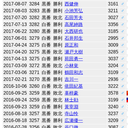
2017-08-07
3284
黒番
勝利
西健伸
3161
♂
2017-08-03
3283
黒番
勝利
小池芳弘
3211
♂
2017-07-20
3282
黒番
敗北
石田芳夫
3027
♂
2017-07-13
3282
白番
勝利
高尾紳路
3356
♂
2017-06-22
3280
黒番
勝利
大西研也
3185
♂
2017-06-01
3279
白番
勝利
石井邦生
2995
♂
2017-04-24
3275
白番
勝利
原正和
3009
♂
2017-04-20
3275
黒番
敗北
瀬戸大樹
3285
♂
2017-04-13
3275
白番
勝利
苑田勇一
3037
♂
2017-03-09
3272
黒番
敗北
小林覚
3204
♂
2017-03-06
3271
白番
勝利
鶴田和志
3109
♂
2017-02-21
3270
黒番
勝利
吉川一
2936
♂
2016-10-06
3260
白番
敗北
依田紀基
3222
♂
2016-09-25
3259
黒番
敗北
辜梓豪
3578
♂
2016-09-24
3259
黒番
敗北
林士勛
3199
♂
2016-09-23
3259
白番
勝利
黃宰淵
3240
♂
2016-08-18
3257
黒番
敗北
寺山怜
3237
♂
2016-08-18
3257
黒番
勝利
広瀬優一
3209
♂
2016-07-28
3256
白番
敗北
谷口徹
3087
♂