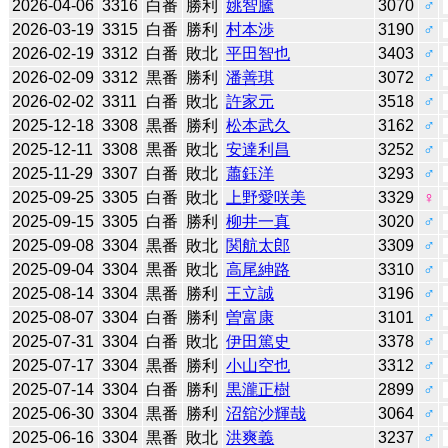
2026-04-06
3316
白番
勝利
姚智騰
3070
♂
2026-03-19
3315
白番
勝利
村本渉
3190
♂
2026-02-19
3312
白番
敗北
平田智也
3403
♂
2026-02-09
3312
黒番
勝利
潘善琪
3072
♂
2026-02-02
3311
白番
敗北
許家元
3518
♂
2025-12-18
3308
黒番
勝利
松本武久
3162
♂
2025-12-11
3308
黒番
敗北
安達利昌
3252
♂
2025-11-29
3307
白番
敗北
蕭鈺洋
3293
♂
2025-09-25
3305
白番
敗北
上野愛咲美
3329
♀
2025-09-15
3305
白番
勝利
柳井一真
3020
♂
2025-09-08
3304
黒番
敗北
関航太郎
3309
♂
2025-09-04
3304
黒番
敗北
高尾紳路
3310
♂
2025-08-14
3304
黒番
勝利
王立誠
3196
♂
2025-08-07
3304
白番
勝利
曽富康
3101
♂
2025-07-31
3304
白番
敗北
伊田篤史
3378
♂
2025-07-17
3304
黒番
勝利
小山空也
3312
♂
2025-07-14
3304
白番
勝利
黒瀧正樹
2899
♂
2025-06-30
3304
黒番
勝利
沼舘沙輝哉
3064
♂
2025-06-16
3304
黒番
敗北
洪爽義
3237
♂