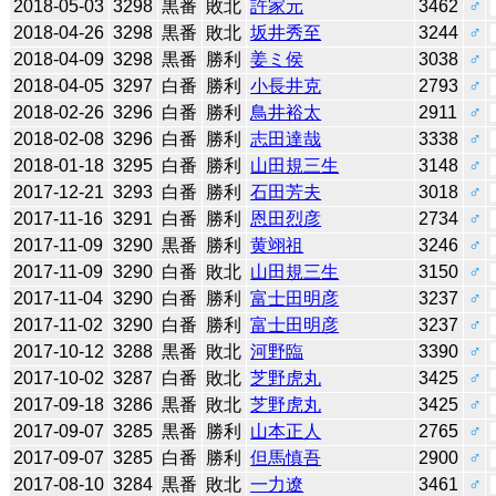
2018-05-03
3298
黒番
敗北
許家元
3462
♂
2018-04-26
3298
黒番
敗北
坂井秀至
3244
♂
2018-04-09
3298
黒番
勝利
姜ミ侯
3038
♂
2018-04-05
3297
白番
勝利
小長井克
2793
♂
2018-02-26
3296
白番
勝利
鳥井裕太
2911
♂
2018-02-08
3296
白番
勝利
志田達哉
3338
♂
2018-01-18
3295
白番
勝利
山田規三生
3148
♂
2017-12-21
3293
白番
勝利
石田芳夫
3018
♂
2017-11-16
3291
白番
勝利
恩田烈彦
2734
♂
2017-11-09
3290
黒番
勝利
黄翊祖
3246
♂
2017-11-09
3290
白番
敗北
山田規三生
3150
♂
2017-11-04
3290
白番
勝利
富士田明彦
3237
♂
2017-11-02
3290
白番
勝利
富士田明彦
3237
♂
2017-10-12
3288
黒番
敗北
河野臨
3390
♂
2017-10-02
3287
白番
敗北
芝野虎丸
3425
♂
2017-09-18
3286
黒番
敗北
芝野虎丸
3425
♂
2017-09-07
3285
黒番
勝利
山本正人
2765
♂
2017-09-07
3285
白番
勝利
但馬慎吾
2900
♂
2017-08-10
3284
黒番
敗北
一力遼
3461
♂