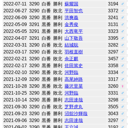
2022-07-11
3290
白番
勝利
蘇耀国
3194
♂
2022-06-27
3290
白番
敗北
平田智也
3372
♂
2022-06-09
3290
黒番
勝利
洪爽義
3241
♂
2022-05-09
3291
黒番
勝利
金秀俊
3131
♂
2022-05-05
3291
黒番
勝利
大西竜平
3323
♂
2022-04-07
3291
白番
勝利
山下敬吾
3395
♂
2022-03-31
3290
白番
敗北
結城聡
3282
♂
2022-03-17
3290
白番
敗北
羽根直樹
3297
♂
2022-02-21
3290
白番
敗北
余正麒
3457
♂
2022-02-17
3290
黒番
勝利
佐田篤史
3358
♂
2022-02-10
3290
黒番
敗北
河野臨
3334
♂
2021-12-09
3290
黒番
勝利
高尾紳路
3317
♂
2021-10-28
3290
黒番
敗北
藤沢里菜
3260
♀
2021-10-25
3290
黒番
敗北
河野臨
3331
♂
2021-10-14
3290
黒番
勝利
志田達哉
3298
♂
2021-09-30
3290
白番
敗北
芝野虎丸
3505
♂
2021-09-23
3290
白番
勝利
沼舘沙輝哉
3043
♂
2021-09-06
3290
黒番
勝利
志田達哉
3297
♂
2021-09-02
3290
黒番
勝利
王立誠
3192
♂