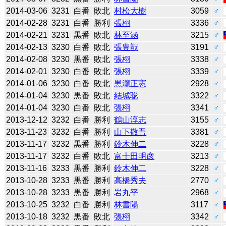
2014-03-06
3231
白番
敗北
村松大樹
3059
♂
2014-02-28
3231
白番
勝利
張栩
3336
♂
2014-02-21
3231
黒番
敗北
林至涵
3215
♂
2014-02-13
3230
白番
敗北
張豊猷
3191
♂
2014-02-08
3230
黒番
敗北
張栩
3338
♂
2014-02-01
3230
白番
敗北
張栩
3339
♂
2014-01-06
3230
白番
敗北
黒瀧正憲
2928
♂
2014-01-04
3230
黒番
敗北
結城聡
3322
♂
2014-01-04
3230
白番
敗北
張栩
3341
♂
2013-12-12
3232
白番
勝利
鶴山淳志
3155
♂
2013-11-23
3232
白番
勝利
山下敬吾
3381
♂
2013-11-17
3232
黒番
勝利
鈴木伸二
3228
♂
2013-11-17
3232
白番
敗北
富士田明彦
3213
♂
2013-11-16
3233
黒番
勝利
鈴木伸二
3228
♂
2013-10-28
3233
黒番
勝利
高橋秀夫
2770
♂
2013-10-28
3233
黒番
勝利
岩丸平
2968
♂
2013-10-25
3232
白番
勝利
林書陽
3117
♂
2013-10-18
3232
黒番
敗北
張栩
3342
♂