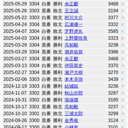
2025-05-29
3304
白番
勝利
余正麒
3468
♂
2025-05-26
3303
黒番
敗北
王立誠
3194
♂
2025-05-22
3303
白番
敗北
村川大介
3377
♂
2025-04-24
3304
黒番
敗北
広瀬優一
3332
♂
2025-04-07
3304
白番
敗北
芝野虎丸
3585
♂
2025-04-03
3304
白番
勝利
上野愛咲美
3323
♀
2025-03-29
3304
黒番
勝利
呉柏毅
3238
♂
2025-03-29
3304
黒番
敗北
酒井佑規
3386
♂
2025-03-27
3304
黒番
勝利
余正麒
3468
♂
2025-03-13
3304
白番
敗北
伊田篤史
3370
♂
2025-02-27
3304
黒番
勝利
瀬戸大樹
3270
♂
2025-02-06
3303
白番
敗北
本木克弥
3439
♂
2024-12-19
3303
白番
勝利
結城聡
3236
♂
2024-11-07
3302
黒番
勝利
秋山次郎
3287
♂
2024-10-31
3302
白番
勝利
張瑞傑
3185
♂
2024-10-17
3301
黒番
敗北
呉柏毅
3237
♂
2024-10-10
3301
白番
敗北
三浦太郎
3299
♂
2024-09-26
3300
黒番
勝利
金秀俊
3124
♂
2024-09-12
3300
白番
敗北
小林覚
3101
♂