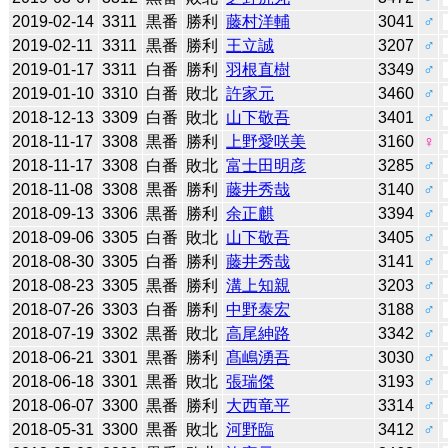
2019-02-14
3311
黒番
勝利
藤村洋輔
3041
♂
2019-02-11
3311
黒番
勝利
王立誠
3207
♂
2019-01-17
3311
白番
勝利
羽根直樹
3349
♂
2019-01-10
3310
白番
敗北
許家元
3460
♂
2018-12-13
3309
白番
敗北
山下敬吾
3401
♂
2018-11-17
3308
黒番
勝利
上野愛咲美
3160
♀
2018-11-17
3308
白番
敗北
富士田明彦
3285
♂
2018-11-08
3308
黒番
勝利
藤井秀哉
3140
♂
2018-09-13
3306
黒番
勝利
余正麒
3394
♂
2018-09-06
3305
白番
敗北
山下敬吾
3405
♂
2018-08-30
3305
白番
勝利
藤井秀哉
3141
♂
2018-08-23
3305
黒番
勝利
溝上知親
3203
♂
2018-07-26
3303
白番
勝利
中野泰宏
3188
♂
2018-07-19
3302
黒番
敗北
高尾紳路
3342
♂
2018-06-21
3301
黒番
勝利
髙嶋湧吾
3030
♂
2018-06-18
3301
黒番
敗北
張瑞傑
3193
♂
2018-06-07
3300
黒番
勝利
大西竜平
3314
♂
2018-05-31
3300
黒番
敗北
河野臨
3412
♂