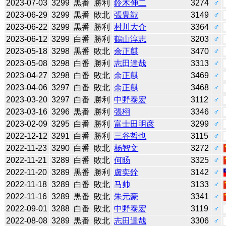
2023-07-03
3299
黒番
勝利
鈴木伸二
3274
♂
2023-06-29
3299
黒番
敗北
張豊猷
3149
♂
2023-06-22
3299
黒番
勝利
村川大介
3364
♂
2023-06-12
3299
白番
勝利
鶴山淳志
3203
♂
2023-05-18
3298
黒番
敗北
余正麒
3470
♂
2023-05-08
3298
白番
勝利
志田達哉
3313
♂
2023-04-27
3298
白番
敗北
余正麒
3469
♂
2023-04-06
3297
白番
敗北
余正麒
3468
♂
2023-03-20
3297
白番
勝利
中野泰宏
3112
♂
2023-03-16
3296
黒番
勝利
張栩
3346
♂
2023-02-09
3295
白番
勝利
富士田明彦
3299
♂
2022-12-12
3291
白番
勝利
三谷哲也
3115
♂
2022-11-23
3290
白番
敗北
杨智文
3272
♂
2022-11-21
3289
白番
敗北
何旸
3325
♂
2022-11-20
3289
黒番
勝利
盧奕銓
3142
♂
2022-11-18
3289
白番
敗北
马帅
3133
♂
2022-11-16
3289
黒番
敗北
朱元豪
3341
♂
2022-09-01
3288
白番
敗北
中野泰宏
3119
♂
2022-08-08
3289
黒番
敗北
志田達哉
3306
♂