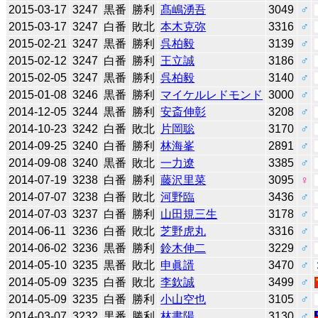
2015-03-17
3247
黒番
勝利
髙嶋湧吾
3049
♂
2015-03-17
3247
白番
敗北
本木克弥
3316
♂
2015-02-21
3247
黒番
勝利
呉柏毅
3139
♂
2015-02-12
3247
白番
勝利
王立誠
3186
♂
2015-02-05
3247
黒番
勝利
呉柏毅
3140
♂
2015-01-08
3246
黒番
勝利
マイケルレドモンド
3000
♂
2014-12-05
3244
黒番
勝利
安斎伸彰
3208
♂
2014-10-23
3242
白番
敗北
片岡聡
3170
♂
2014-09-25
3240
白番
勝利
林海峯
2891
♂
2014-09-08
3240
黒番
敗北
一力遼
3385
♂
2014-07-19
3238
白番
勝利
藤沢里菜
3095
♀
2014-07-07
3238
白番
敗北
河野臨
3436
♂
2014-07-03
3237
白番
勝利
山田規三生
3178
♂
2014-06-11
3236
白番
敗北
芝野虎丸
3316
♂
2014-06-02
3236
黒番
勝利
鈴木伸二
3229
♂
2014-05-10
3235
黒番
敗北
申眞諝
3470
♂
2014-05-09
3235
白番
敗北
李欽誠
3499
♂
2014-05-09
3235
白番
勝利
小山空也
3105
♂
2014-03-07
3232
黒番
勝利
林書陽
3130
♂