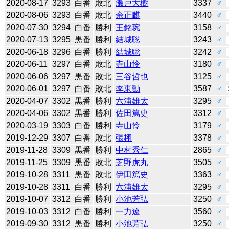
2020-08-17
3293
白番
敗北
瀬戸大樹
3337
♂
2020-08-06
3293
白番
敗北
余正麒
3440
♂
2020-07-30
3294
白番
勝利
王銘琬
3158
♂
2020-07-13
3295
黒番
勝利
結城聡
3243
♂
2020-06-18
3296
白番
勝利
結城聡
3242
♂
2020-06-11
3297
白番
敗北
寺山怜
3180
♂
2020-06-06
3297
黒番
敗北
三谷哲也
3125
♂
2020-06-01
3297
白番
敗北
李東勳
3587
♂
2020-04-07
3302
黒番
勝利
六浦雄太
3295
♂
2020-04-06
3302
黒番
勝利
佐田篤史
3312
♂
2020-03-19
3303
白番
勝利
寺山怜
3179
♂
2019-12-29
3307
白番
敗北
張栩
3378
♂
2019-11-28
3309
黒番
勝利
中村秀仁
2865
♂
2019-11-25
3309
黒番
敗北
芝野虎丸
3505
♂
2019-10-28
3311
黒番
敗北
伊田篤史
3363
♂
2019-10-28
3311
白番
勝利
六浦雄太
3295
♂
2019-10-07
3312
白番
勝利
小池芳弘
3250
♂
2019-10-03
3312
白番
勝利
一力遼
3560
♂
2019-09-30
3312
黒番
勝利
小池芳弘
3250
♂