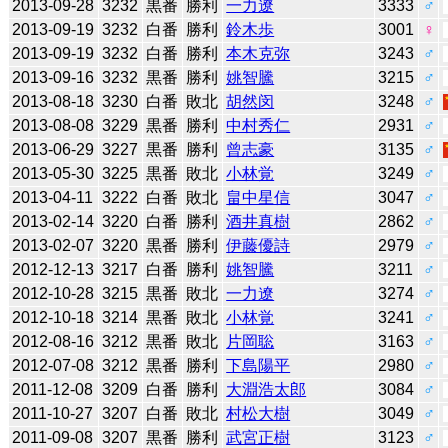
2013-09-28
3232
黒番
勝利
一力遼
3333
♂
2013-09-19
3232
白番
勝利
鈴木歩
3001
♀
2013-09-19
3232
白番
勝利
本木克弥
3243
♂
2013-09-16
3232
黒番
勝利
姚智騰
3215
♂
2013-08-18
3230
白番
敗北
胡然闵
3248
♂
2013-08-08
3229
黒番
勝利
中村秀仁
2931
♂
2013-06-29
3227
黒番
勝利
曾志豪
3135
♂
2013-05-30
3225
黒番
敗北
小林覚
3249
♂
2013-04-11
3222
白番
敗北
畠中星信
3047
♂
2013-02-14
3220
白番
勝利
酒井真樹
2862
♂
2013-02-07
3220
黒番
勝利
伊藤優詩
2979
♂
2012-12-13
3217
白番
勝利
姚智騰
3211
♂
2012-10-28
3215
黒番
敗北
一力遼
3274
♂
2012-10-18
3214
黒番
敗北
小林覚
3241
♂
2012-08-16
3212
黒番
敗北
片岡聡
3163
♂
2012-07-08
3212
黒番
勝利
下島陽平
2980
♂
2011-12-08
3209
白番
勝利
大淵浩太郎
3084
♂
2011-10-27
3207
白番
敗北
村松大樹
3049
♂
2011-09-08
3207
黒番
勝利
武宮正樹
3123
♂