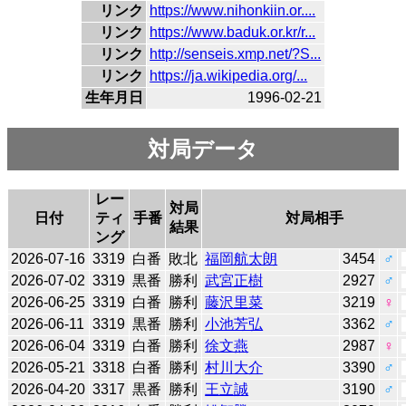
リンク
https://www.nihonkiin.or....
リンク
https://www.baduk.or.kr/r...
リンク
http://senseis.xmp.net/?S...
リンク
https://ja.wikipedia.org/...
生年月日
1996-02-21
対局データ
レー
対局
日付
ティ
手番
対局相手
結果
ング
2026-07-16
3319
白番
敗北
福岡航太朗
3454
♂
2026-07-02
3319
黒番
勝利
武宮正樹
2927
♂
2026-06-25
3319
白番
勝利
藤沢里菜
3219
♀
2026-06-11
3319
黒番
勝利
小池芳弘
3362
♂
2026-06-04
3319
白番
勝利
徐文燕
2987
♀
2026-05-21
3318
白番
勝利
村川大介
3390
♂
2026-04-20
3317
黒番
勝利
王立誠
3190
♂