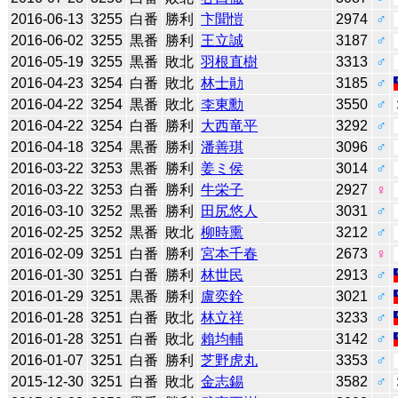
2016-06-13
3255
白番
勝利
卞聞愷
2974
♂
2016-06-02
3255
黒番
勝利
王立誠
3187
♂
2016-05-19
3255
黒番
敗北
羽根直樹
3313
♂
2016-04-23
3254
白番
敗北
林士勛
3185
♂
2016-04-22
3254
黒番
敗北
李東勳
3550
♂
2016-04-22
3254
白番
勝利
大西竜平
3292
♂
2016-04-18
3254
黒番
勝利
潘善琪
3096
♂
2016-03-22
3253
黒番
勝利
姜ミ侯
3014
♂
2016-03-22
3253
白番
勝利
牛栄子
2927
♀
2016-03-10
3252
黒番
勝利
田尻悠人
3031
♂
2016-02-25
3252
黒番
敗北
柳時熏
3212
♂
2016-02-09
3251
白番
勝利
宮本千春
2673
♀
2016-01-30
3251
白番
勝利
林世民
2913
♂
2016-01-29
3251
黒番
勝利
盧奕銓
3021
♂
2016-01-28
3251
白番
敗北
林立祥
3233
♂
2016-01-28
3251
白番
敗北
賴均輔
3142
♂
2016-01-07
3251
白番
勝利
芝野虎丸
3353
♂
2015-12-30
3251
白番
敗北
金志錫
3582
♂