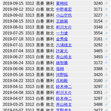
2019-09-15
3312
黒番
勝利
黄翊祖
3240
♂
2019-09-12
3312
白番
敗北
中野泰宏
3171
♂
2019-09-02
3313
黒番
勝利
小山空也
3227
♂
2019-08-15
3313
白番
勝利
王銘琬
3154
♂
2019-08-01
3313
黒番
敗北
村川大介
3348
♂
2019-07-25
3313
黒番
敗北
一力遼
3554
♂
2019-07-18
3313
白番
勝利
金秀俊
3161
♂
2019-07-11
3313
黒番
敗北
六浦雄太
3292
♂
2019-07-04
3313
黒番
勝利
許家元
3465
♂
2019-06-27
3313
白番
敗北
井山裕太
3493
♂
2019-06-24
3313
白番
勝利
姚智騰
3172
♂
2019-06-06
3313
黒番
敗北
張栩
3388
♂
2019-05-16
3313
黒番
勝利
河野臨
3420
♂
2019-04-22
3313
白番
勝利
呉柏毅
3160
♂
2019-04-11
3313
白番
敗北
鈴木伸二
3297
♂
2019-04-08
3313
黒番
勝利
村川大介
3351
♂
2019-04-07
3313
白番
勝利
鈴木伸二
3297
♂
2019-03-25
3312
白番
敗北
井山裕太
3488
♂
2019-03-07
3312
黒番
敗北
芝野虎丸
3472
♂