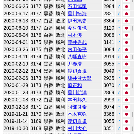
2020-06-25
3177
黒番
勝利
石田篤司
2984
♂
2020-06-17
3177
黒番
勝利
星川拓海
2831
♂
2020-06-13
3177
白番
敗北
伊田篤史
3364
♂
2020-06-10
3177
白番
勝利
今村俊也
3120
♂
2020-06-04
3176
白番
敗北
村本渉
3086
♂
2020-04-01
3175
黒番
勝利
藤井秀哉
3141
♂
2020-03-26
3175
白番
敗北
内田修平
3084
♂
2020-03-11
3174
白番
勝利
八幡直樹
2919
♂
2020-02-19
3174
黒番
勝利
尹春浩
3055
♂
2020-02-12
3174
黒番
勝利
渡辺貢規
3049
♂
2020-02-06
3173
黒番
勝利
坂井健太郎
2935
♂
2020-01-29
3173
白番
敗北
原正和
3070
♂
2020-01-23
3173
白番
勝利
星川航洋
2869
♂
2020-01-08
3172
白番
勝利
本田邦久
2993
♂
2019-12-18
3171
白番
勝利
阿部良希
3074
♂
2019-11-21
3170
黒番
敗北
本木克弥
3366
♂
2019-11-14
3169
黒番
勝利
渡辺貢規
3055
♂
2019-10-30
3168
黒番
敗北
村川大介
3351
♂