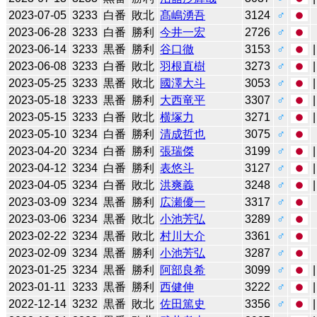
2023-07-05
3233
白番
敗北
髙嶋湧吾
3124
♂
2023-06-28
3233
白番
勝利
今井一宏
2726
♂
2023-06-14
3233
黒番
勝利
谷口徹
3153
♂
2023-06-08
3233
白番
敗北
羽根直樹
3273
♂
2023-05-25
3233
黒番
敗北
國澤大斗
3053
♂
2023-05-18
3233
黒番
勝利
大西竜平
3307
♂
2023-05-15
3233
白番
敗北
横塚力
3271
♂
2023-05-10
3234
白番
勝利
清成哲也
3075
♂
2023-04-20
3234
白番
勝利
張瑞傑
3199
♂
2023-04-12
3234
白番
勝利
表悠斗
3127
♂
2023-04-05
3234
白番
敗北
洪爽義
3248
♂
2023-03-09
3234
黒番
勝利
広瀬優一
3317
♂
2023-03-06
3234
黒番
敗北
小池芳弘
3289
♂
2023-02-22
3234
黒番
敗北
村川大介
3361
♂
2023-02-09
3234
黒番
勝利
小池芳弘
3287
♂
2023-01-25
3234
黒番
勝利
阿部良希
3099
♂
2023-01-11
3233
黒番
勝利
西健伸
3222
♂
2022-12-14
3232
黒番
敗北
佐田篤史
3356
♂