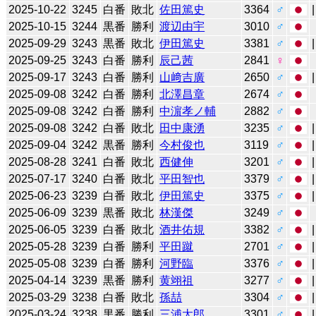
2025-10-22
3245
白番
敗北
佐田篤史
3364
♂
2025-10-15
3244
黒番
勝利
渡辺由宇
3010
♂
2025-09-29
3243
黒番
敗北
伊田篤史
3381
♂
2025-09-25
3243
白番
勝利
辰己茜
2841
♀
2025-09-17
3243
白番
勝利
山﨑吉廣
2650
♂
2025-09-08
3242
白番
勝利
北澤昌章
2674
♂
2025-09-08
3242
白番
勝利
中濵孝ノ輔
2882
♂
2025-09-08
3242
白番
敗北
田中康湧
3235
♂
2025-09-04
3242
黒番
勝利
今村俊也
3119
♂
2025-08-28
3241
白番
敗北
西健伸
3201
♂
2025-07-17
3240
白番
敗北
平田智也
3379
♂
2025-06-23
3239
白番
敗北
伊田篤史
3375
♂
2025-06-09
3239
黒番
敗北
林漢傑
3249
♂
2025-06-05
3239
白番
敗北
酒井佑規
3382
♂
2025-05-28
3239
白番
勝利
平田蹴
2701
♂
2025-05-08
3239
白番
勝利
河野臨
3376
♂
2025-04-14
3239
黒番
勝利
黄翊祖
3277
♂
2025-03-29
3238
白番
敗北
孫喆
3304
♂
2025-03-24
3238
黒番
勝利
三浦太郎
3301
♂