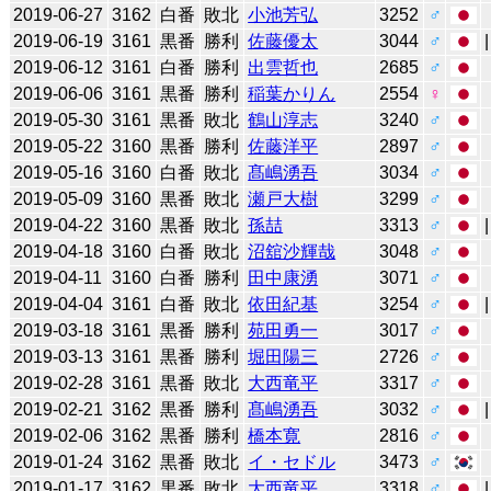
2019-06-27
3162
白番
敗北
小池芳弘
3252
♂
2019-06-19
3161
黒番
勝利
佐藤優太
3044
♂
2019-06-12
3161
白番
勝利
出雲哲也
2685
♂
2019-06-06
3161
黒番
勝利
稲葉かりん
2554
♀
2019-05-30
3161
黒番
敗北
鶴山淳志
3240
♂
2019-05-22
3160
黒番
勝利
佐藤洋平
2897
♂
2019-05-16
3160
白番
敗北
髙嶋湧吾
3034
♂
2019-05-09
3160
黒番
敗北
瀬戸大樹
3299
♂
2019-04-22
3160
黒番
敗北
孫喆
3313
♂
2019-04-18
3160
白番
敗北
沼舘沙輝哉
3048
♂
2019-04-11
3160
白番
勝利
田中康湧
3071
♂
2019-04-04
3161
白番
敗北
依田紀基
3254
♂
2019-03-18
3161
黒番
勝利
苑田勇一
3017
♂
2019-03-13
3161
黒番
勝利
堀田陽三
2726
♂
2019-02-28
3161
黒番
敗北
大西竜平
3317
♂
2019-02-21
3162
黒番
勝利
髙嶋湧吾
3032
♂
2019-02-06
3162
黒番
勝利
橋本寛
2816
♂
2019-01-24
3162
黒番
敗北
イ・セドル
3473
♂
2019-01-17
3162
黒番
敗北
大西竜平
3318
♂