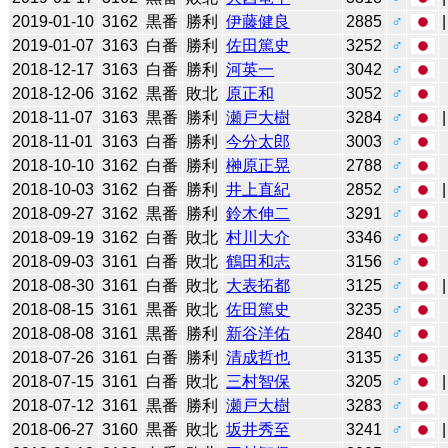
2019-01-10
3162
黒番
勝利
伊藤健良
2885
♂
2019-01-07
3163
白番
勝利
佐田篤史
3252
♂
2018-12-17
3163
白番
勝利
河英一
3042
♂
2018-12-06
3162
黒番
敗北
原正和
3052
♂
2018-11-07
3163
黒番
勝利
瀬戸大樹
3284
♂
2018-11-01
3163
白番
勝利
今分太郎
3003
♂
2018-10-10
3162
白番
勝利
榊原正晃
2788
♂
2018-10-03
3162
白番
勝利
井上直紀
2852
♂
2018-09-27
3162
黒番
勝利
鈴木伸二
3291
♂
2018-09-19
3162
白番
敗北
村川大介
3346
♂
2018-09-03
3161
白番
敗北
鶴田和志
3156
♂
2018-08-30
3161
白番
敗北
大表拓都
3125
♂
2018-08-15
3161
黒番
敗北
佐田篤史
3235
♂
2018-08-08
3161
黒番
勝利
新谷洋佑
2840
♂
2018-07-26
3161
白番
勝利
清成哲也
3135
♂
2018-07-15
3161
白番
敗北
三村智保
3205
♂
2018-07-12
3161
黒番
勝利
瀬戸大樹
3283
♂
2018-06-27
3160
黒番
敗北
坂井秀至
3241
♂