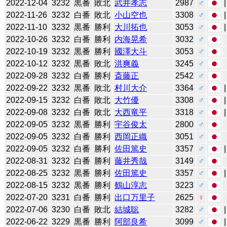
2022-12-04
3232
黒番
敗北
武井孝志
2987
♂
2022-11-26
3232
白番
敗北
小山空也
3308
♂
2022-11-10
3232
黒番
勝利
大川拓也
3053
♂
2022-10-26
3232
白番
勝利
内海晃希
3032
♂
2022-10-19
3232
黒番
勝利
國澤大斗
3053
♂
2022-10-12
3232
黒番
敗北
洪爽義
3245
♂
2022-09-28
3232
白番
勝利
斎藤正
2542
♂
2022-09-22
3232
黒番
敗北
村川大介
3364
♂
2022-09-15
3232
白番
敗北
大竹優
3308
♂
2022-09-08
3232
白番
敗北
大西竜平
3318
♂
2022-09-05
3232
黒番
勝利
宇谷俊太
2800
♂
2022-09-05
3232
白番
勝利
西岡正織
3051
♂
2022-09-05
3232
白番
勝利
佐田篤史
3357
♂
2022-08-31
3232
白番
勝利
藤井秀哉
3149
♂
2022-08-25
3232
黒番
勝利
佐田篤史
3357
♂
2022-08-15
3232
黒番
勝利
鶴山淳志
3223
♂
2022-07-20
3231
白番
勝利
出口万里子
2625
♀
2022-07-06
3230
白番
敗北
結城聡
3282
♂
2022-06-22
3229
黒番
勝利
阿部良希
3099
♂