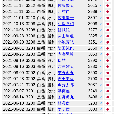
2021-11-18
3212
黒番
勝利
佐藤優太
3015
♂
2021-11-11
3211
白番
勝利
西村仁
2989
♂
2021-11-01
3210
白番
敗北
広瀬優一
3307
♂
2021-10-13
3208
黒番
勝利
久保勝昭
3008
♂
2021-10-06
3208
白番
敗北
結城聡
3277
♂
2021-09-23
3206
白番
勝利
関山利道
2825
♂
2021-09-20
3206
黒番
勝利
小池芳弘
3251
♂
2021-09-01
3204
白番
敗北
飯田純也
2860
♂
2021-08-25
3203
黒番
敗北
内海晃希
3053
♂
2021-08-19
3203
黒番
敗北
孫喆
3290
♂
2021-08-16
3203
黒番
敗北
六浦雄太
3280
♂
2021-08-09
3202
白番
敗北
芝野虎丸
3500
♂
2021-07-28
3202
黒番
勝利
吉田美香
2790
♀
2021-07-21
3202
白番
勝利
今分太郎
3087
♂
2021-07-07
3201
白番
敗北
洪爽義
3249
♂
2021-06-14
3201
黒番
勝利
芝野虎丸
3496
♂
2021-06-10
3200
黒番
敗北
林漢傑
3283
♂
2021-06-02
3200
白番
勝利
姜ミ侯
3003
♂