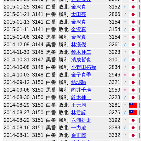
2015-01-25
3140
白番
敗北
金沢真
3152
♂
2015-01-21
3141
白番
勝利
太田亮
2866
♂
2015-01-13
3141
白番
敗北
金沢真
3154
♂
2015-01-11
3141
白番
敗北
金沢真
3154
♂
2015-01-06
3142
黒番
勝利
金沢真
3154
♂
2014-12-09
3144
黒番
勝利
林漢傑
3261
♂
2014-11-30
3145
黒番
敗北
鈴木伸二
3223
♂
2014-10-31
3147
黒番
勝利
清成哲也
3101
♂
2014-10-08
3148
白番
勝利
小野田拓弥
2834
♂
2014-10-03
3148
白番
敗北
金子真季
2946
♀
2014-09-12
3150
白番
勝利
結城聡
3321
♂
2014-09-06
3150
黒番
勝利
向井千瑛
2959
♀
2014-08-30
3150
白番
勝利
鈴木伸二
3223
♂
2014-08-29
3150
白番
敗北
王元均
3281
♂
2014-08-27
3150
白番
敗北
林君諺
3276
♂
2014-08-22
3151
白番
勝利
六浦雄太
3192
♂
2014-08-16
3151
黒番
敗北
一力遼
3383
♂
2014-08-11
3151
白番
敗北
余正麒
3332
♂