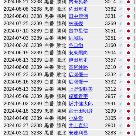
2024-08-21
3238
黒番
勝利
内海晃希
3014
♂
2024-08-08
3238
黒番
敗北
佐田篤史
3362
♂
2024-08-01
3238
黒番
勝利
田中康湧
3231
♂
2024-07-25
3239
白番
勝利
林漢傑
3269
♂
2024-07-10
3239
白番
勝利
畠中星信
3051
♂
2024-07-03
3239
白番
勝利
結城聡
3251
♂
2024-06-26
3239
白番
敗北
谷口徹
3160
♂
2024-06-19
3239
白番
勝利
安東陽向
2904
♂
2024-06-13
3239
白番
敗北
伊田篤史
3357
♂
2024-06-06
3239
白番
敗北
高尾紳路
3310
♂
2024-05-23
3239
黒番
敗北
広瀬優一
3332
♂
2024-05-16
3239
白番
勝利
広瀬優一
3332
♂
2024-05-13
3239
白番
勝利
上野愛咲美
3312
♀
2024-05-09
3239
黒番
勝利
稲葉貴宇
2957
♂
2024-05-02
3239
白番
勝利
坂井健太郎
2991
♂
2024-04-18
3239
黒番
勝利
富士田明彦
3299
♂
2024-04-08
3239
白番
勝利
小林覚
3105
♂
2024-03-27
3238
黒番
勝利
井上直紀
2901
♂
2024-03-21
3238
黒番
敗北
安達利昌
3283
♂