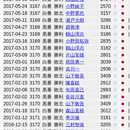
2017-05-24
3167
白番
勝利
小野綾子
2570
♀
2017-05-18
3167
白番
敗北
中野寛也
3157
♂
2017-05-11
3168
白番
敗北
瀬戸大樹
3286
♂
2017-04-27
3168
黒番
勝利
趙善津
3191
♂
2017-04-23
3169
黒番
勝利
鶴山淳志
3186
♂
2017-03-16
3169
黒番
勝利
小野田拓弥
2835
♂
2017-03-13
3170
黒番
勝利
鶴山淳志
3182
♂
2017-03-09
3170
黒番
勝利
片山安雄
2801
♂
2017-03-01
3169
白番
敗北
苑田勇一
3039
♂
2017-02-23
3170
黒番
勝利
吉川一
2936
♂
2017-02-20
3170
黒番
敗北
山下敬吾
3409
♂
2017-02-15
3170
黒番
勝利
陳嘉鋭
2912
♂
2017-02-08
3170
黒番
敗北
矢田直己
2993
♂
2017-02-02
3170
黒番
勝利
長谷川直
2887
♂
2017-01-26
3170
黒番
敗北
山下敬吾
3409
♂
2017-01-18
3171
白番
勝利
森山直棋
3012
♂
2017-01-12
3171
白番
敗北
李沂修
3181
♂
2016-12-15
3172
白番
勝利
三村智保
3205
♂