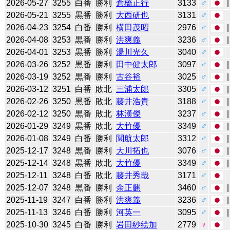
2026-05-27
3255
白番
勝利
倉橋正行
3133
♂
2026-05-21
3255
黒番
勝利
大西研也
3131
♂
2026-04-23
3254
白番
勝利
横田茂昭
2976
♂
2026-04-08
3253
黒番
勝利
洪爽義
3236
♂
2026-04-01
3253
黒番
勝利
湯川光久
3040
♂
2026-03-26
3252
黒番
勝利
田中健太郎
3097
♂
2026-03-19
3252
黒番
勝利
古谷裕
3025
♂
2026-03-12
3251
白番
敗北
三浦太郎
3305
♂
2026-02-26
3250
黒番
敗北
藤井浩貴
3188
♂
2026-02-12
3250
黒番
敗北
林漢傑
3237
♂
2026-01-29
3249
黒番
敗北
大竹優
3349
♂
2026-01-08
3249
白番
勝利
関航太郎
3312
♂
2025-12-17
3248
黒番
勝利
大川拓也
3076
♂
2025-12-14
3248
黒番
敗北
大竹優
3349
♂
2025-12-11
3248
白番
敗北
藤井秀哉
3171
♂
2025-12-07
3248
黒番
勝利
余正麒
3460
♂
2025-11-19
3247
白番
勝利
洪爽義
3236
♂
2025-11-13
3246
白番
勝利
河英一
3095
♂
2025-10-30
3245
白番
勝利
岩田紗絵加
2779
♀