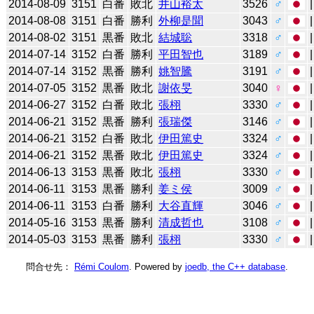
2014-08-09
3151
白番
敗北
井山裕太
3526
♂
2014-08-08
3151
白番
勝利
外柳是聞
3043
♂
2014-08-02
3151
黒番
敗北
結城聡
3318
♂
2014-07-14
3152
白番
勝利
平田智也
3189
♂
2014-07-14
3152
黒番
勝利
姚智騰
3191
♂
2014-07-05
3152
黒番
敗北
謝依旻
3040
♀
2014-06-27
3152
白番
敗北
張栩
3330
♂
2014-06-21
3152
黒番
勝利
張瑞傑
3146
♂
2014-06-21
3152
白番
敗北
伊田篤史
3324
♂
2014-06-21
3152
黒番
敗北
伊田篤史
3324
♂
2014-06-13
3153
黒番
敗北
張栩
3330
♂
2014-06-11
3153
黒番
勝利
姜ミ侯
3009
♂
2014-06-11
3153
白番
勝利
大谷直輝
3046
♂
2014-05-16
3153
黒番
勝利
清成哲也
3108
♂
2014-05-03
3153
黒番
勝利
張栩
3330
♂
問合せ先：
Rémi Coulom
. Powered by
joedb, the C++ database
.