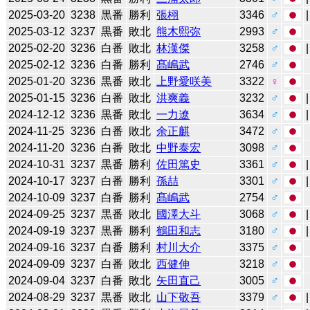
2025-03-20
3238
黒番
勝利
張栩
3346
♂
2025-03-12
3237
黒番
敗北
熊木熙弥
2993
♂
2025-02-20
3236
白番
敗北
林漢傑
3258
♂
2025-02-12
3236
白番
勝利
髙嶋武
2746
♂
2025-01-20
3236
黒番
敗北
上野愛咲美
3322
♀
2025-01-15
3236
白番
敗北
洪爽義
3232
♂
2024-12-12
3236
黒番
敗北
一力遼
3634
♂
2024-11-25
3236
白番
敗北
余正麒
3472
♂
2024-11-20
3236
白番
敗北
中野泰宏
3098
♂
2024-10-31
3237
黒番
勝利
佐田篤史
3361
♂
2024-10-17
3237
白番
勝利
孫喆
3301
♂
2024-10-09
3237
白番
勝利
髙嶋武
2754
♂
2024-09-25
3237
黒番
敗北
國澤大斗
3068
♂
2024-09-19
3237
黒番
勝利
鶴田和志
3180
♂
2024-09-16
3237
白番
勝利
村川大介
3375
♂
2024-09-09
3237
白番
敗北
西健伸
3218
♂
2024-09-04
3237
白番
敗北
矢田直己
3005
♂
2024-08-29
3237
黒番
敗北
山下敬吾
3379
♂