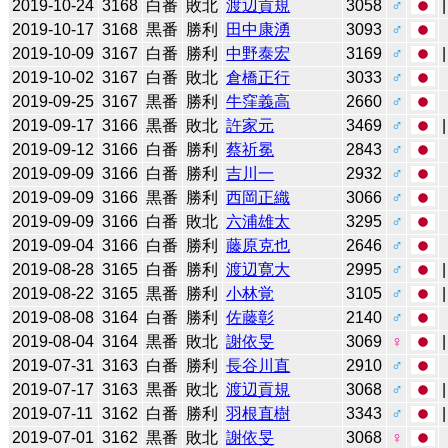
2019-10-24
3168
白番
敗北
渡辺貢規
3058
♂
2019-10-17
3168
黒番
勝利
田中康湧
3093
♂
2019-10-09
3167
白番
勝利
中野泰宏
3169
♂
2019-10-02
3167
白番
敗北
倉橋正行
3033
♂
2019-09-25
3167
黒番
勝利
牛窪義高
2660
♂
2019-09-17
3166
黒番
敗北
許家元
3469
♂
2019-09-12
3166
白番
勝利
蔡祈冕
2843
♂
2019-09-09
3166
白番
勝利
吉川一
2932
♂
2019-09-09
3166
黒番
勝利
西岡正織
3066
♂
2019-09-09
3166
白番
敗北
六浦雄太
3295
♂
2019-09-04
3166
白番
勝利
藤原克也
2646
♂
2019-08-28
3165
白番
勝利
渡辺寛大
2995
♂
2019-08-22
3165
黒番
勝利
小林覚
3105
♂
2019-08-08
3164
白番
勝利
佐藤彰
2140
♂
2019-08-04
3164
黒番
敗北
謝依旻
3069
♀
2019-07-31
3163
白番
勝利
長谷川直
2910
♂
2019-07-17
3163
黒番
敗北
渡辺貢規
3068
♂
2019-07-11
3162
白番
勝利
羽根直樹
3343
♂
2019-07-01
3162
黒番
敗北
謝依旻
3068
♀