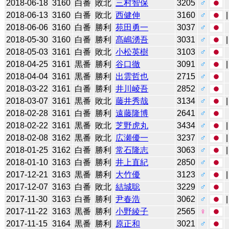
2018-06-18
3160
白番
敗北
三村智保
3205
♂
2018-06-13
3160
白番
敗北
西健伸
3160
♂
2018-06-06
3160
白番
勝利
苑田勇一
3037
♂
2018-05-30
3160
白番
勝利
髙嶋湧吾
3031
♂
2018-05-03
3161
白番
敗北
小松英樹
3103
♂
2018-04-25
3161
黒番
勝利
谷口徹
3091
♂
2018-04-04
3161
黒番
勝利
出雲哲也
2715
♂
2018-03-22
3161
白番
勝利
井川崚吾
2852
♂
2018-03-07
3161
黒番
敗北
藤井秀哉
3134
♂
2018-02-28
3161
白番
勝利
遠藤隆博
2641
♂
2018-02-22
3161
黒番
敗北
芝野虎丸
3434
♂
2018-02-08
3162
黒番
敗北
広瀬優一
3237
♂
2018-01-25
3162
白番
勝利
常石隆志
3063
♂
2018-01-10
3163
白番
勝利
井上直紀
2850
♂
2017-12-21
3163
黒番
勝利
大竹優
3123
♂
2017-12-07
3163
白番
敗北
結城聡
3229
♂
2017-11-30
3163
白番
勝利
尹春浩
3062
♂
2017-11-22
3163
黒番
勝利
小野綾子
2565
♀
2017-11-15
3164
黒番
勝利
原正和
3021
♂