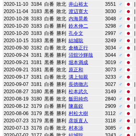
2020-11-10
3184
白番
敗北
井山裕太
3551
♂
2020-11-04
3183
黒番
敗北
渡辺寛大
3030
♂
2020-10-28
3183
白番
敗北
内海晃希
3048
♂
2020-10-20
3183
白番
勝利
鈴木伸二
3298
♂
2020-10-20
3183
白番
勝利
孔令文
2997
♂
2020-10-15
3183
黒番
勝利
結城聡
3249
♂
2020-09-30
3182
白番
敗北
倉橋正行
3034
♂
2020-09-24
3181
黒番
勝利
沼舘沙輝哉
3044
♂
2020-09-21
3181
黒番
勝利
堀本満成
3019
♂
2020-09-21
3181
黒番
敗北
原正和
3073
♂
2020-09-17
3181
白番
敗北
溝上知親
3233
♂
2020-09-07
3181
白番
勝利
長徳徹志
3027
♂
2020-08-27
3180
黒番
勝利
松本武久
3149
♂
2020-08-19
3180
黒番
敗北
飯田純也
2840
♂
2020-08-12
3179
白番
勝利
陳嘉鋭
2909
♂
2020-08-06
3179
黒番
勝利
村松大樹
3112
♂
2020-07-23
3179
黒番
勝利
彦坂直人
3118
♂
2020-07-13
3178
白番
敗北
村本渉
3085
♂
2020-07-02
3177
白番
敗北
結城聡
3243
♂