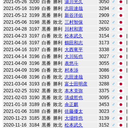
2021-05-26
3200
白番
勝利
湯川光久
3050
♂
2021-05-16
3199
白番
勝利
志田達哉
3294
♂
2021-05-12
3199
黒番
勝利
新谷洋佑
2909
♂
2021-05-06
3198
黒番
敗北
三村智保
3202
♂
2021-04-28
3197
黒番
勝利
川村和憲
2650
♂
2021-04-23
3197
白番
敗北
松本武久
3154
♂
2021-04-16
3197
白番
勝利
鶴田和志
3173
♂
2021-04-16
3197
白番
勝利
大西竜平
3338
♂
2021-04-14
3196
白番
勝利
大川拓也
3027
♂
2021-04-09
3196
黒番
勝利
表悠斗
3055
♂
2021-04-09
3196
白番
敗北
村本渉
3086
♂
2021-04-08
3196
白番
敗北
志田達哉
3293
♂
2021-03-04
3193
白番
勝利
富士田明彦
3288
♂
2021-02-25
3192
黒番
敗北
本木克弥
3375
♂
2021-02-03
3190
黒番
敗北
清成哲也
3095
♂
2021-01-18
3189
白番
敗北
余正麒
3453
♂
2021-01-06
3188
白番
勝利
佐藤優太
3023
♂
2020-11-23
3185
黒番
勝利
大場惇也
3139
♂
2020-11-16
3184
黒番
敗北
松本武久
3152
♂