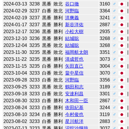
2024-03-13
3238
黒番
敗北
谷口徹
3160
♂
2024-02-29
3237
白番
敗北
河野臨
3364
♂
2024-02-19
3237
黒番
勝利
洪爽義
3241
♂
2024-01-17
3237
黒番
勝利
新谷洋佑
2887
♂
2023-12-17
3236
黒番
勝利
小松大樹
2935
♂
2023-12-10
3236
黒番
勝利
結城聡
3268
♂
2023-12-04
3235
黒番
敗北
結城聡
3268
♂
2023-11-30
3235
黒番
敗北
福岡航太朗
3351
♂
2023-11-22
3235
黒番
勝利
清成哲也
3073
♂
2023-11-15
3235
白番
勝利
矢田直己
3004
♂
2023-10-04
3233
白番
敗北
畠中星信
3070
♂
2023-09-28
3233
白番
敗北
河野臨
3356
♂
2023-09-25
3233
黒番
敗北
鶴田和志
3189
♂
2023-09-18
3233
白番
敗北
安達利昌
3301
♂
2023-08-30
3233
白番
勝利
木和田一臣
2867
♂
2023-08-24
3233
白番
勝利
依田紀基
3244
♂
2023-08-10
3234
白番
勝利
今村俊也
3119
♂
2023-08-02
3233
白番
勝利
星川航洋
2883
♂
2023-07-13
3233
黒番
勝利
沼舘沙輝哉
3037
♂