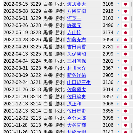
2022-06-15
3229
白番
敗北
渡辺寛大
3108
♂
2022-06-08
3229
白番
勝利
八幡直樹
2916
♂
2022-06-01
3229
黒番
勝利
河英一
3103
♂
2022-05-26
3228
白番
勝利
許家元
3496
♂
2022-05-19
3228
黒番
勝利
寺山怜
3174
♂
2022-04-28
3226
黒番
勝利
加藤充志
3054
♂
2022-04-20
3225
黒番
勝利
吉田美香
2781
♀
2022-04-13
3225
黒番
勝利
久保勝昭
2999
♂
2022-04-04
3224
黒番
敗北
三村智保
3201
♂
2022-03-31
3223
黒番
敗北
村川大介
3367
♂
2022-03-09
3222
白番
勝利
新谷洋佑
2905
♂
2022-02-24
3221
黒番
勝利
山田規三生
3136
♂
2022-01-26
3218
黒番
敗北
佐藤優太
3014
♂
2022-01-20
3218
白番
勝利
佐田篤史
3357
♂
2021-12-13
3214
白番
勝利
原正和
3068
♂
2021-12-13
3214
白番
敗北
佐田篤史
3355
♂
2021-12-02
3213
白番
敗北
今分太郎
3098
♂
2021-11-28
3213
黒番
勝利
大谷直輝
3106
♂
2021-11-26
3213
黒番
勝利
村松大樹
3142
♂