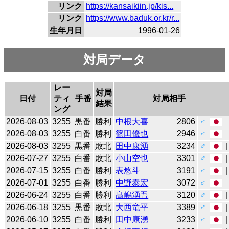
リンク
https://kansaikiin.jp/kis...
リンク
https://www.baduk.or.kr/r...
生年月日
1996-01-26
対局データ
レー
対局
日付
ティ
手番
対局相手
結果
ング
2026-08-03
3255
黒番
勝利
中根大喜
2806
♂
2026-08-03
3255
白番
勝利
篠田優也
2946
♂
2026-08-03
3255
黒番
敗北
田中康湧
3234
♂
2026-07-27
3255
白番
敗北
小山空也
3301
♂
2026-07-15
3255
白番
勝利
表悠斗
3191
♂
2026-07-01
3255
白番
勝利
中野泰宏
3072
♂
2026-06-24
3255
白番
勝利
髙嶋湧吾
3120
♂
2026-06-18
3255
黒番
敗北
大西竜平
3389
♂
2026-06-10
3255
白番
勝利
田中康湧
3233
♂