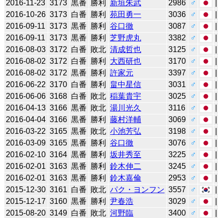
2016-11-23
3173
黒番
勝利
新垣朱武
2986
♂
2016-10-26
3173
白番
勝利
苑田勇一
3036
♂
2016-09-11
3173
黒番
勝利
谷口徹
3087
♂
2016-09-11
3173
黒番
勝利
芝野虎丸
3382
♂
2016-08-03
3172
白番
敗北
清成哲也
3125
♂
2016-08-02
3172
白番
勝利
大西研也
3170
♂
2016-08-02
3172
黒番
勝利
許家元
3397
♂
2016-06-22
3170
白番
勝利
畠中星信
3031
♂
2016-06-06
3168
白番
敗北
稲葉貴宇
3025
♂
2016-04-13
3166
黒番
敗北
湯川光久
3116
♂
2016-04-04
3166
黒番
勝利
藤村洋輔
3069
♂
2016-03-22
3165
黒番
敗北
小池芳弘
3198
♂
2016-03-09
3165
黒番
勝利
谷口徹
3076
♂
2016-02-10
3164
黒番
勝利
坂井秀至
3225
♂
2016-02-01
3163
黒番
勝利
鈴木伸二
3245
♂
2016-02-01
3163
黒番
勝利
鈴木嘉倫
2953
♂
2015-12-30
3161
白番
敗北
パク・ヨンフン
3557
♂
2015-12-17
3160
黒番
勝利
尹春浩
3029
♂
2015-08-20
3149
白番
敗北
河野臨
3400
♂