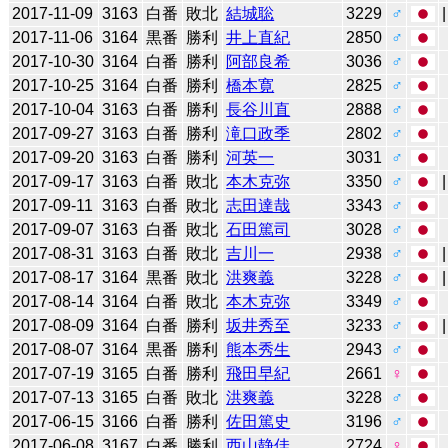
2017-11-09
3163
白番
敗北
結城聡
3229
♂
2017-11-06
3164
黒番
勝利
井上直紀
2850
♂
2017-10-30
3164
白番
勝利
阿部良希
3036
♂
2017-10-25
3164
白番
勝利
橋本寛
2825
♂
2017-10-04
3163
白番
勝利
長谷川直
2888
♂
2017-09-27
3163
白番
勝利
滝口政季
2802
♂
2017-09-20
3163
白番
勝利
河英一
3031
♂
2017-09-17
3163
白番
敗北
本木克弥
3350
♂
2017-09-11
3163
白番
敗北
志田達哉
3343
♂
2017-09-07
3163
白番
敗北
石田篤司
3028
♂
2017-08-31
3163
白番
敗北
吉川一
2938
♂
2017-08-17
3164
黒番
敗北
洪爽義
3228
♂
2017-08-14
3164
白番
敗北
本木克弥
3349
♂
2017-08-09
3164
白番
勝利
坂井秀至
3233
♂
2017-08-07
3164
黒番
勝利
熊本秀生
2943
♂
2017-07-19
3165
白番
勝利
飛田早紀
2661
♀
2017-07-13
3165
白番
敗北
洪爽義
3228
♂
2017-06-15
3166
白番
勝利
佐田篤史
3196
♂
2017-06-08
3167
白番
勝利
西山静佳
2724
♀