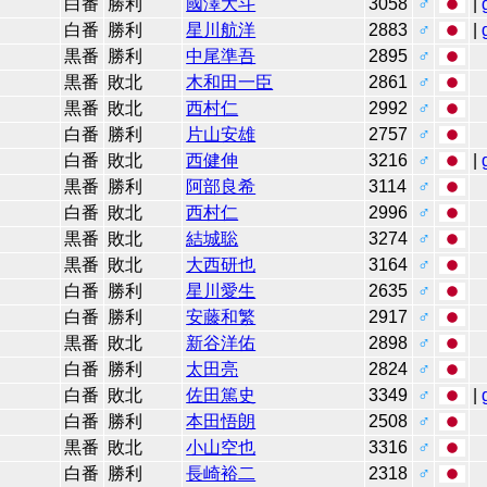
白番
勝利
國澤大斗
3058
♂
|
白番
勝利
星川航洋
2883
♂
|
黒番
勝利
中尾準吾
2895
♂
黒番
敗北
木和田一臣
2861
♂
黒番
敗北
西村仁
2992
♂
白番
勝利
片山安雄
2757
♂
白番
敗北
西健伸
3216
♂
|
黒番
勝利
阿部良希
3114
♂
白番
敗北
西村仁
2996
♂
黒番
敗北
結城聡
3274
♂
黒番
敗北
大西研也
3164
♂
白番
勝利
星川愛生
2635
♂
白番
勝利
安藤和繁
2917
♂
黒番
敗北
新谷洋佑
2898
♂
白番
勝利
太田亮
2824
♂
白番
敗北
佐田篤史
3349
♂
|
白番
勝利
本田悟朗
2508
♂
黒番
敗北
小山空也
3316
♂
白番
勝利
長崎裕二
2318
♂