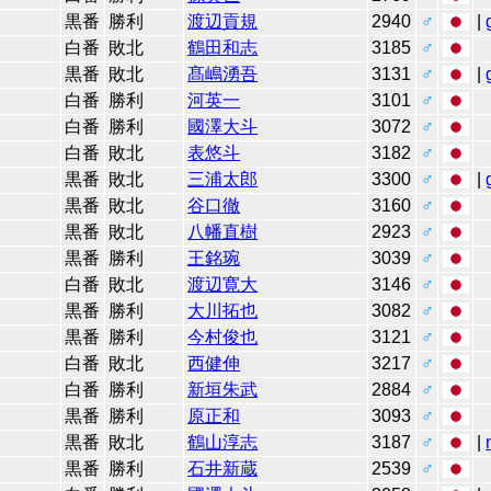
黒番
勝利
渡辺貢規
2940
♂
|
白番
敗北
鶴田和志
3185
♂
黒番
敗北
髙嶋湧吾
3131
♂
|
白番
勝利
河英一
3101
♂
白番
勝利
國澤大斗
3072
♂
白番
敗北
表悠斗
3182
♂
黒番
敗北
三浦太郎
3300
♂
|
黒番
敗北
谷口徹
3160
♂
黒番
敗北
八幡直樹
2923
♂
黒番
勝利
王銘琬
3039
♂
白番
敗北
渡辺寛大
3146
♂
黒番
勝利
大川拓也
3082
♂
黒番
勝利
今村俊也
3121
♂
白番
敗北
西健伸
3217
♂
白番
勝利
新垣朱武
2884
♂
黒番
勝利
原正和
3093
♂
黒番
敗北
鶴山淳志
3187
♂
|
黒番
勝利
石井新蔵
2539
♂