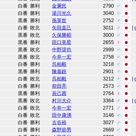
白番
勝利
金秉民
2790
♂
白番
勝利
湯川光久
3040
♂
黒番
勝利
孫英世
2752
♂
白番
敗北
矢田直己
3011
♂
|
黒番
敗北
久保勝昭
3000
♂
黒番
勝利
田口美星
2655
♀
黒番
敗北
中野奨也
2999
♂
黒番
敗北
今井一宏
2758
♂
白番
勝利
呉柏毅
3218
♂
黒番
勝利
陳嘉鋭
2901
♂
白番
敗北
呉柏毅
3212
♂
|
白番
勝利
前田亮
2573
♂
黒番
勝利
辰己茜
2764
♀
黒番
敗北
村川大介
3364
♂
|
白番
敗北
今井一宏
2771
♂
白番
敗北
田中康湧
3146
♂
白番
勝利
古谷裕
3027
♂
白番
勝利
森野節男
2669
♂