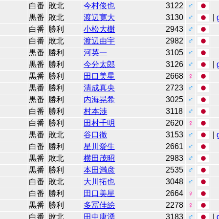
白番
敗北
今村俊也
3122
♂
黒番
敗北
渡辺寛大
3130
♂
|
白番
勝利
小松大樹
2943
♂
白番
敗北
渡辺由宇
2982
♂
黒番
勝利
河英一
3105
♂
黒番
勝利
今分太郎
3126
♂
|
黒番
勝利
田口美星
2668
♀
黒番
勝利
清成真央
2723
♂
黒番
勝利
内海晃希
3025
♂
白番
勝利
村本渉
3118
♂
白番
勝利
田村千明
2620
♀
黒番
敗北
谷口徹
3153
♂
|
白番
勝利
星川愛生
2661
♂
黒番
敗北
横田茂昭
2983
♂
黒番
勝利
本田満彦
2535
♂
白番
敗北
大川拓也
3048
♂
白番
勝利
田口美星
2664
♀
黒番
勝利
多冨佳絵
2278
♀
白番
敗北
田中康湧
3183
♂
|