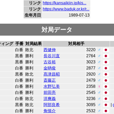
リンク
https://kansaikiin.jp/kis...
リンク
https://www.baduk.or.kr/r...
生年月日
1989-07-13
対局データ
ティング
手番
対局結果
対局相手
白番
敗北
西健伸
3220
♂
黒番
勝利
長谷川直
2764
♂
黒番
勝利
古谷裕
3023
♂
白番
勝利
金昞俊
2877
♂
黒番
敗北
髙津昌昭
2920
♂
白番
勝利
斎藤正
2479
♂
白番
勝利
水野弘美
2358
♀
白番
勝利
前田亮
2545
♂
白番
敗北
洪爽義
3236
♂
黒番
敗北
阿部良希
3095
♂
|
白番
勝利
角慎介
2532
♂