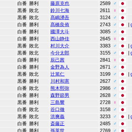
白番
勝利
藤原克也
2589
♂
黒番
敗北
鈴川七海
2611
♀
黒番
敗北
髙嶋湧吾
3124
♂
白番
勝利
髙橋良侑
2743
♂
|
白番
勝利
國澤大斗
3085
♂
白番
勝利
西山静佳
2645
♀
黒番
敗北
村川大介
3383
♂
|
黒番
敗北
今分太郎
3155
♂
|
白番
勝利
辰己茜
2841
♀
白番
勝利
金野為人
2671
♂
黒番
敗北
辻󠄀篤仁
3199
♂
|
黒番
勝利
川村和憲
2627
♂
白番
敗北
熊木熙弥
2986
♂
白番
勝利
森野節男
2628
♂
黒番
勝利
三島響
2728
♀
白番
敗北
谷口徹
3158
♂
黒番
敗北
洪爽義
3233
♂
|
白番
勝利
斎藤正
2485
♂
白番
勝利
孫英世
2769
♂