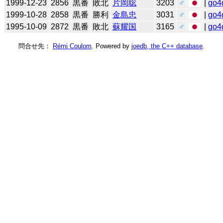
1999-12-23
2856
黒番
敗北
片岡聡
3203
♂
|
go4
1999-10-28
2858
黒番
勝利
金島忠
3031
♂
|
go4
1995-10-09
2872
黒番
敗北
蘇耀国
3165
♂
|
go4
問合せ先：
Rémi Coulom
. Powered by
joedb, the C++ database
.