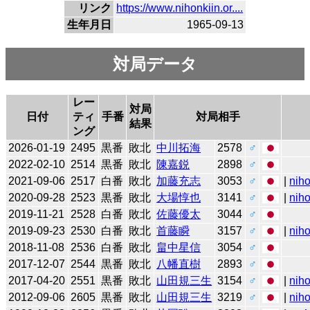
リンク
https://www.nihonkiin.or....
生年月日
1965-09-13
対局データ
レー
対局
日付
ティ
手番
対局相手
結果
ング
2026-01-19
2495
黒番
敗北
中川拓海
2578
♂
2022-02-10
2514
黒番
敗北
陳嘉鋭
2898
♂
2021-09-06
2517
白番
敗北
加藤充志
3053
♂
|
niho
2020-09-28
2523
黒番
敗北
大場惇也
3141
♂
|
niho
2019-11-21
2528
白番
敗北
佐藤優太
3044
♂
2019-09-23
2530
白番
敗北
首藤瞬
3157
♂
|
niho
2018-11-08
2536
白番
敗北
畠中星信
3054
♂
2017-12-07
2544
黒番
敗北
八幡直樹
2893
♂
2017-04-20
2551
黒番
敗北
山田規三生
3154
♂
|
niho
2012-09-06
2605
黒番
敗北
山田規三生
3219
♂
|
niho