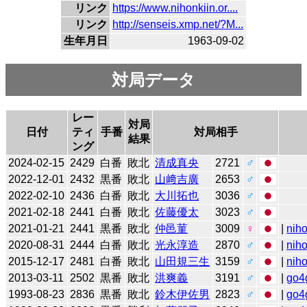
リンク
https://www.nihonkiin.or....
リンク
http://senseis.xmp.net/?M...
生年月日
1963-09-02
対局データ
レー
対局
日付
ティ
手番
対局相手
結果
ング
2024-02-15
2429
白番
敗北
清成真央
2721
♂
2022-12-01
2432
黒番
敗北
山﨑吉廣
2653
♂
2022-02-10
2436
白番
敗北
大川拓也
3036
♂
2021-02-18
2441
白番
敗北
佐藤優太
3023
♂
2021-01-21
2441
黒番
敗北
仲邑菫
3009
♀
|
niho
2020-08-31
2444
白番
敗北
光永淳造
2870
♂
|
niho
2015-12-17
2481
白番
敗北
山田規三生
3159
♂
|
niho
2013-03-11
2502
黒番
敗北
洪爽義
3191
♂
|
go4
1993-08-23
2836
黒番
敗北
鈴木伊佐男
2823
♂
|
go4