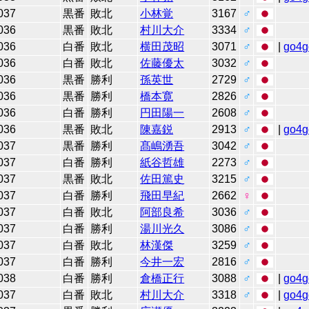
037
黒番
敗北
小林覚
3167
♂
036
黒番
敗北
村川大介
3334
♂
036
白番
敗北
横田茂昭
3071
♂
|
go4g
036
白番
敗北
佐藤優太
3032
♂
036
黒番
勝利
孫英世
2729
♂
036
黒番
勝利
橋本寛
2826
♂
036
白番
勝利
円田陽一
2608
♂
036
黒番
敗北
陳嘉鋭
2913
♂
|
go4g
037
黒番
勝利
髙嶋湧吾
3042
♂
037
白番
勝利
紙谷哲雄
2273
♂
037
黒番
敗北
佐田篤史
3215
♂
037
白番
勝利
飛田早紀
2662
♀
037
白番
敗北
阿部良希
3036
♂
037
白番
勝利
湯川光久
3086
♂
037
白番
敗北
林漢傑
3259
♂
037
白番
勝利
今井一宏
2816
♂
038
白番
勝利
倉橋正行
3088
♂
|
go4g
037
白番
敗北
村川大介
3318
♂
|
go4g