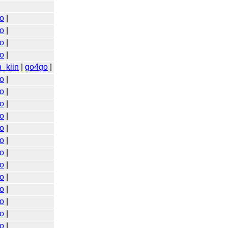
o
|
o
|
o
|
o
|
n_kiin
|
go4go
|
o
|
o
|
o
|
o
|
o
|
o
|
o
|
o
|
o
|
o
|
o
|
o
|
o
|