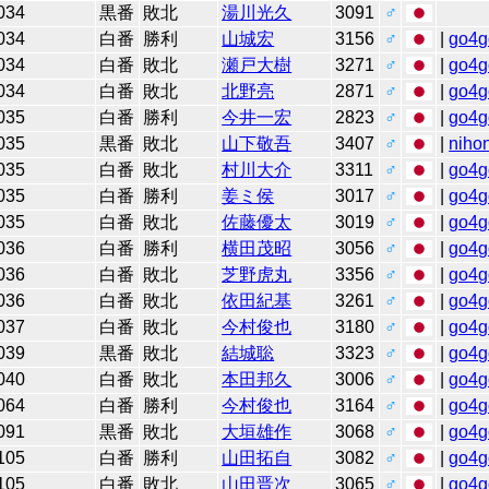
034
黒番
敗北
湯川光久
3091
♂
034
白番
勝利
山城宏
3156
♂
|
go4g
034
白番
敗北
瀬戸大樹
3271
♂
|
go4g
034
白番
敗北
北野亮
2871
♂
|
go4g
035
白番
勝利
今井一宏
2823
♂
|
go4g
035
黒番
敗北
山下敬吾
3407
♂
|
niho
035
白番
敗北
村川大介
3311
♂
|
go4g
035
白番
勝利
姜ミ侯
3017
♂
|
go4g
035
白番
敗北
佐藤優太
3019
♂
|
go4g
036
白番
勝利
横田茂昭
3056
♂
|
go4g
036
白番
敗北
芝野虎丸
3356
♂
|
go4g
036
白番
敗北
依田紀基
3261
♂
|
go4g
037
白番
敗北
今村俊也
3180
♂
|
go4g
039
黒番
敗北
結城聡
3323
♂
|
go4g
040
白番
敗北
本田邦久
3006
♂
|
go4g
064
白番
勝利
今村俊也
3164
♂
|
go4g
091
黒番
敗北
大垣雄作
3068
♂
|
go4g
105
白番
勝利
山田拓自
3082
♂
|
go4g
105
白番
敗北
山田晋次
3065
♂
|
go4g