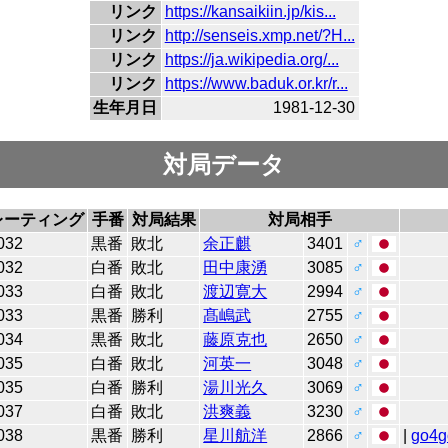
リンク
https://kansaikiin.jp/kis...
リンク
http://senseis.xmp.net/?H...
リンク
https://ja.wikipedia.org/...
リンク
https://www.baduk.or.kr/r...
生年月日
1981-12-30
対局データ
レーティング
手番
対局結果
対局相手
032
黒番
敗北
余正麒
3401
♂
032
白番
敗北
田中康湧
3085
♂
033
白番
敗北
渡辺寛大
2994
♂
033
黒番
勝利
髙嶋武
2755
♂
034
黒番
敗北
藤原克也
2650
♂
035
白番
敗北
河英一
3048
♂
035
白番
勝利
湯川光久
3069
♂
037
白番
敗北
洪爽義
3230
♂
038
黒番
勝利
星川航洋
2866
♂
|
go4g