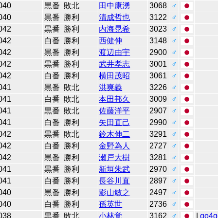
040
黒番
敗北
田中康湧
3068
♂
040
黒番
勝利
清成哲也
3122
♂
042
黒番
勝利
内海晃希
3023
♂
042
白番
勝利
西健伸
3148
♂
042
黒番
勝利
渡辺由宇
2900
♂
042
黒番
勝利
武井孝志
3001
♂
042
白番
勝利
横田茂昭
3061
♂
041
黒番
敗北
洪爽義
3226
♂
041
白番
敗北
本田邦久
3009
♂
041
黒番
敗北
佐藤洋平
2907
♂
041
白番
勝利
矢田直己
2990
♂
042
黒番
敗北
鈴木伸二
3291
♂
042
白番
勝利
金野為人
2727
♂
042
黒番
勝利
瀬戸大樹
3281
♂
041
黒番
勝利
新垣朱武
2970
♂
041
白番
勝利
長谷川直
2897
♂
040
黒番
勝利
影山敏之
2497
♂
040
白番
勝利
孫英世
2736
♂
038
黒番
敗北
小林覚
3162
♂
|
go4g