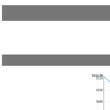
3112.26
3110
3100
3090