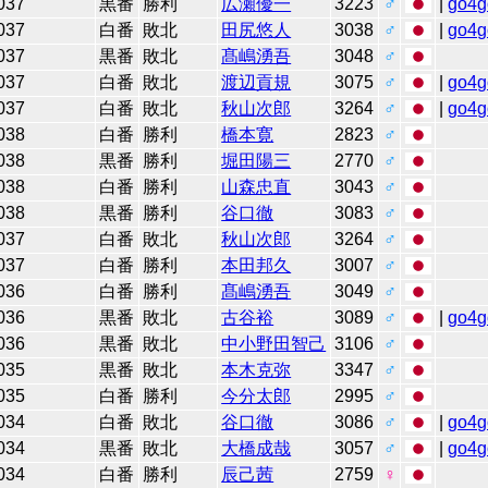
037
黒番
勝利
広瀬優一
3223
♂
|
go4g
037
白番
敗北
田尻悠人
3038
♂
|
go4g
037
黒番
敗北
髙嶋湧吾
3048
♂
037
白番
敗北
渡辺貢規
3075
♂
|
go4g
037
白番
敗北
秋山次郎
3264
♂
|
go4g
038
白番
勝利
橋本寛
2823
♂
038
黒番
勝利
堀田陽三
2770
♂
038
白番
勝利
山森忠直
3043
♂
038
黒番
勝利
谷口徹
3083
♂
037
白番
敗北
秋山次郎
3264
♂
037
白番
勝利
本田邦久
3007
♂
036
白番
勝利
髙嶋湧吾
3049
♂
036
黒番
敗北
古谷裕
3089
♂
|
go4g
036
黒番
敗北
中小野田智己
3106
♂
035
黒番
敗北
本木克弥
3347
♂
035
白番
勝利
今分太郎
2995
♂
034
白番
敗北
谷口徹
3086
♂
|
go4g
034
黒番
敗北
大橋成哉
3057
♂
|
go4g
034
白番
勝利
辰己茜
2759
♀