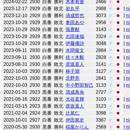
2024-02-22
2930
白番
勝利
木本有香
2466
♀
2023-12-17
2929
白番
敗北
岩丸平
2988
♂
|
n
2023-12-10
2929
白番
勝利
清成哲也
3073
♂
|
n
2023-10-29
2929
黒番
敗北
奥田あや
2956
♀
|
n
2023-10-29
2929
白番
敗北
張豊猷
3143
♂
|
n
2023-10-28
2929
黒番
敗北
志田達哉
3324
♂
|
n
2023-10-28
2929
白番
敗北
伊藤優詩
3048
♂
|
n
2023-09-11
2930
白番
勝利
水間俊文
2884
♂
|
n
2023-09-11
2930
白番
勝利
佐々木毅
2828
♂
|
n
2023-08-31
2930
白番
敗北
彦坂直人
3141
♂
|
n
2022-10-03
2930
白番
勝利
林子淵
3127
♂
|
n
2022-10-03
2930
黒番
勝利
北野亮
2841
♂
|
n
2022-10-03
2930
黒番
敗北
中小野田智己
3133
♂
|
n
2022-01-31
2923
黒番
敗北
清成真央
2727
♂
2021-08-16
2922
黒番
敗北
大谷直輝
3103
♂
|
n
2021-03-15
2923
黒番
敗北
彦坂直人
3123
♂
|
n
2021-02-04
2924
黒番
敗北
辻󠄀篤仁
3098
♂
2020-10-01
2927
白番
敗北
伊田篤史
3367
♂
|
n
2020-05-30
2930
黒番
勝利
稲葉かりん
2569
♀
|
n