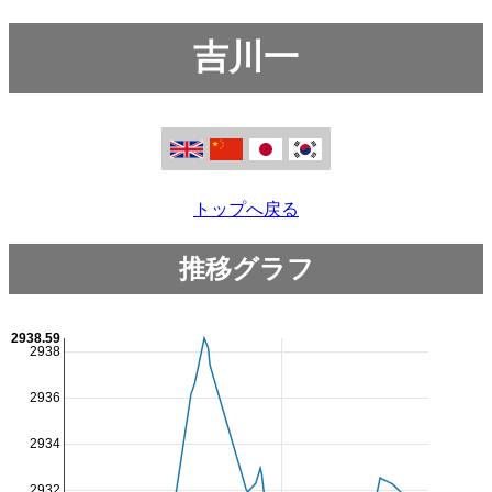
吉川一
トップへ戻る
推移グラフ
2938.59
2938
2936
2934
2932