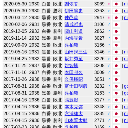
2020-05-30
2930
白番
敗北
謝依旻
3069
♀
|
n
2020-05-30
2930
白番
勝利
伊田篤史
3363
♂
|
n
2020-03-12
2930
黒番
敗北
仲邑菫
2947
♀
|
n
2020-02-06
2931
黒番
敗北
清成哲也
3106
♂
2019-12-05
2932
白番
勝利
関山利道
2862
♂
2019-11-14
2932
黒番
勝利
内海晃希
3027
♂
2019-09-09
2932
黒番
敗北
呉柏毅
3166
♂
2019-05-16
2931
黒番
敗北
山田規三生
3146
♂
|
n
2019-04-25
2932
黒番
敗北
坂井秀至
3226
♂
|
n
2017-11-25
2937
黒番
敗北
姚智騰
3208
♂
|
n
2017-11-16
2937
白番
敗北
本田邦久
3009
♂
2017-10-26
2938
黒番
勝利
久保勝昭
3051
♂
2017-08-31
2938
白番
敗北
富士田明彦
3232
♂
|
g
2017-08-31
2938
黒番
勝利
呉柏毅
3163
♂
|
g
2017-04-16
2936
白番
敗北
張豊猷
3177
♂
|
n
2017-04-16
2936
黒番
敗北
本木克弥
3348
♂
|
n
2017-04-15
2936
白番
敗北
六浦雄太
3235
♂
|
n
2017-04-15
2936
黒番
勝利
山本賢太郎
2771
♂
|
n
2017-02-23
2936
白番
敗北
呉柏毅
3169
♂