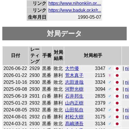
リンク
https://www.nihonkiin.or....
リンク
https://www.baduk.or.kr/r...
生年月日
1990-05-07
対局データ
レー
対局
日付
ティ
手番
対局相手
結果
ング
2026-06-22
2929
黒番
敗北
大竹優
3347
♂
|
n
2026-01-22
2930
黒番
勝利
荒木真子
2115
♀
2025-10-16
2930
黒番
敗北
志田達哉
3324
♂
|
n
2025-09-08
2930
黒番
敗北
河野光樹
3094
♂
|
n
2025-06-19
2931
白番
勝利
石井邦生
2835
♂
|
n
2025-01-23
2932
黒番
勝利
山内正樹
2379
♂
2024-08-05
2932
黒番
敗北
山田拓自
3047
♂
|
n
2024-08-01
2932
白番
勝利
村松大樹
3175
♂
|
n
2024-03-21
2930
黒番
敗北
髙嶋湧吾
3134
♂