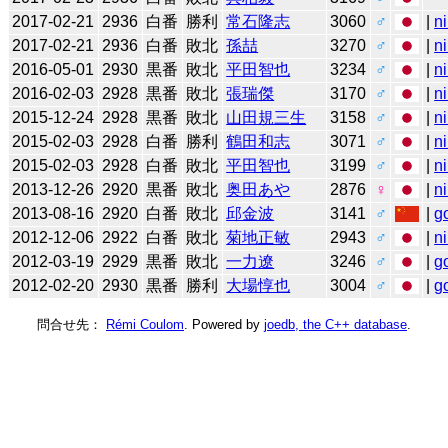
2017-02-21
2936
白番
勝利
常石隆志
3060
♂
|
n
2017-02-21
2936
白番
敗北
孫喆
3270
♂
|
n
2016-05-01
2930
黒番
敗北
平田智也
3234
♂
|
n
2016-02-03
2928
黒番
敗北
張瑞傑
3170
♂
|
n
2015-12-24
2928
黒番
敗北
山田規三生
3158
♂
|
n
2015-02-03
2928
白番
勝利
鶴田和志
3071
♂
|
n
2015-02-03
2928
白番
敗北
平田智也
3199
♂
|
n
2013-12-26
2920
黒番
敗北
奥田あや
2876
♀
|
n
2013-08-16
2920
白番
敗北
邱金波
3141
♂
|
g
2012-12-06
2922
白番
敗北
菊地正敏
2943
♂
|
n
2012-03-19
2929
黒番
敗北
一力遼
3246
♂
|
g
2012-02-20
2930
黒番
勝利
大場惇也
3004
♂
|
g
問合せ先：
Rémi Coulom
. Powered by
joedb, the C++ database
.