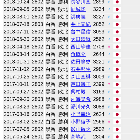
2018-10-24
2802
黒番
勝利
長谷川直
2899
♂
2018-09-05
2802
黒番
敗北
結城聡
3234
♂
2018-08-01
2802
黒番
敗北
洪爽義
3227
♂
2018-07-18
2803
白番
勝利
井上直紀
2852
♂
2018-07-11
2802
黒番
敗北
畠中星信
3053
♂
2018-05-30
2802
黒番
勝利
太田清道
2562
♂
2018-04-18
2802
白番
敗北
西山静佳
2708
♀
2018-03-14
2802
白番
勝利
角慎介
2644
♂
2018-01-31
2802
黒番
敗北
佐田篤史
3221
♂
2017-11-02
2802
白番
敗北
石井邦生
2989
♂
2017-10-25
2802
黒番
敗北
森山直棋
3009
♂
2017-10-11
2802
黒番
勝利
芦田磯子
2399
♀
2017-09-27
2802
黒番
敗北
呉柏毅
3163
♂
2017-09-20
2803
黒番
勝利
内海晃希
2988
♂
2017-08-23
2802
黒番
敗北
湯川光久
3088
♂
2017-08-16
2802
白番
勝利
小野幸治
2624
♂
2017-08-02
2802
白番
勝利
小野綾子
2566
♀
2017-07-05
2802
黒番
勝利
影山敏之
2502
♂
2017-05-24
2801
黒番
勝利
髙嶋武
2804
♂