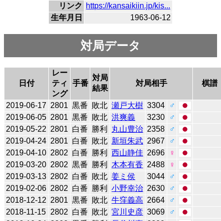
リンク
https://kansaikiin.jp/kis...
生年月日
1963-06-12
対局データ
レー
対局
日付
ティ
手番
対局相手
棋譜
結果
ング
2019-06-17
2801
黒番
敗北
瀬戸大樹
3304
♂
2019-06-05
2801
黒番
敗北
洪爽義
3230
♂
2019-05-22
2801
白番
勝利
丸山豊治
2358
♂
2019-04-24
2801
白番
敗北
新垣朱武
2967
♂
2019-04-10
2802
白番
勝利
西山静佳
2696
♀
2019-03-20
2802
黒番
勝利
木本有香
2488
♀
2019-03-13
2802
白番
敗北
姜ミ侯
3044
♂
2019-02-06
2802
白番
勝利
小野幸治
2630
♂
2018-12-12
2801
黒番
敗北
牛窪義高
2664
♂
2018-11-15
2802
白番
敗北
宮川史彦
3069
♂