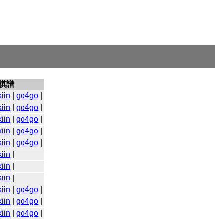
棋譜
iin
|
go4go
|
iin
|
go4go
|
iin
|
go4go
|
iin
|
go4go
|
iin
|
go4go
|
iin
|
iin
|
iin
|
iin
|
go4go
|
iin
|
go4go
|
iin
|
go4go
|