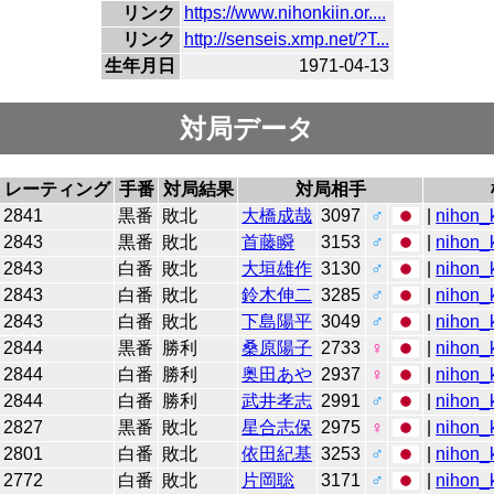
リンク
https://www.nihonkiin.or....
リンク
http://senseis.xmp.net/?T...
生年月日
1971-04-13
対局データ
レーティング
手番
対局結果
対局相手
2841
黒番
敗北
大橋成哉
3097
♂
|
nihon_k
2843
黒番
敗北
首藤瞬
3153
♂
|
nihon_k
2843
白番
敗北
大垣雄作
3130
♂
|
nihon_k
2843
白番
敗北
鈴木伸二
3285
♂
|
nihon_k
2843
白番
敗北
下島陽平
3049
♂
|
nihon_k
2844
黒番
勝利
桑原陽子
2733
♀
|
nihon_k
2844
白番
勝利
奥田あや
2937
♀
|
nihon_k
2844
白番
勝利
武井孝志
2991
♂
|
nihon_k
2827
黒番
敗北
星合志保
2975
♀
|
nihon_k
2801
白番
敗北
依田紀基
3253
♂
|
nihon_k
2772
白番
敗北
片岡聡
3171
♂
|
nihon_k