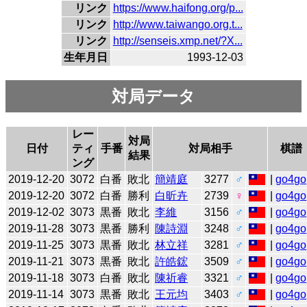
リンク
https://www.haifong.org/p...
リンク
http://www.taiwango.org.t...
リンク
http://senseis.xmp.net/?X...
生年月日
1993-12-03
対局データ
レー
対局
日付
ティ
手番
対局相手
棋譜
結果
ング
2019-12-20
3072
白番
敗北
簡靖庭
3277
♂
|
go4go
2019-12-20
3072
白番
勝利
白昕卉
2739
♀
|
go4go
2019-12-02
3073
黒番
敗北
李維
3156
♂
|
go4go
2019-11-28
3073
黒番
勝利
陳詩淵
3248
♂
|
go4go
2019-11-25
3073
黒番
敗北
林立祥
3281
♂
|
go4go
2019-11-21
3073
黒番
敗北
許皓鋐
3509
♂
|
go4go
2019-11-18
3073
白番
敗北
陳祈睿
3321
♂
|
go4go
2019-11-14
3073
黒番
敗北
王元均
3403
♂
|
go4go