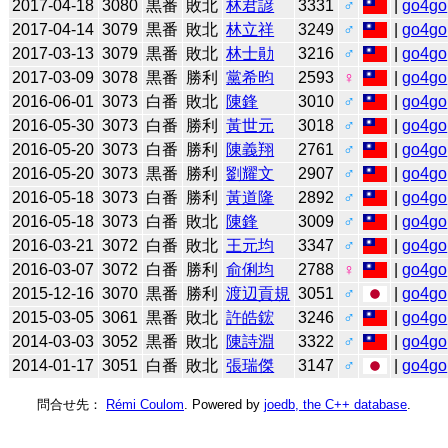
2017-04-18
3080
黒番
敗北
林君諺
3331
♂
|
go4go
2017-04-14
3079
黒番
敗北
林立祥
3249
♂
|
go4go
2017-03-13
3079
黒番
敗北
林士勛
3216
♂
|
go4go
2017-03-09
3078
黒番
勝利
黨希昀
2593
♀
|
go4go
2016-06-01
3073
白番
敗北
陳鋒
3010
♂
|
go4go
2016-05-30
3073
白番
勝利
黃世元
3018
♂
|
go4go
2016-05-20
3073
白番
勝利
陳義翔
2761
♂
|
go4go
2016-05-20
3073
黒番
勝利
劉耀文
2907
♂
|
go4go
2016-05-18
3073
白番
勝利
黃道隆
2892
♂
|
go4go
2016-05-18
3073
白番
敗北
陳鋒
3009
♂
|
go4go
2016-03-21
3072
白番
敗北
王元均
3347
♂
|
go4go
2016-03-07
3072
白番
勝利
俞俐均
2788
♀
|
go4go
2015-12-16
3070
黒番
勝利
渡辺貢規
3051
♂
|
go4go
2015-03-05
3061
黒番
敗北
許皓鋐
3246
♂
|
go4go
2014-03-03
3052
黒番
敗北
陳詩淵
3322
♂
|
go4go
2014-01-17
3051
白番
敗北
張瑞傑
3147
♂
|
go4go
問合せ先：
Rémi Coulom
. Powered by
joedb, the C++ database
.