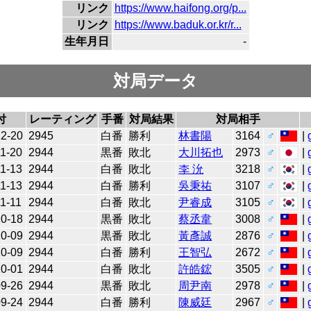
リンク
https://www.haifong.org/p...
リンク
https://www.baduk.or.kr/r...
生年月日
-
対局データ
付
レーティング
手番
対局結果
対局相手
12-20
2945
白番
勝利
林書陽
3164
♂
|
1-20
2944
黒番
敗北
大川拓也
2973
♂
|
1-13
2944
白番
敗北
李 沇
3218
♂
|
1-13
2944
白番
勝利
吳秉祐
3107
♂
|
1-11
2944
白番
敗北
尹睿成
3105
♂
|
10-18
2944
黒番
敗北
蔡丞韋
3008
♂
|
10-09
2944
黒番
敗北
黃彥誠
2876
♂
|
10-09
2944
白番
勝利
王智弘
2672
♂
|
10-01
2944
白番
敗北
許皓鋐
3505
♂
|
09-26
2944
黒番
敗北
周尹南
2978
♂
|
09-24
2944
白番
勝利
陳威廷
2967
♂
|