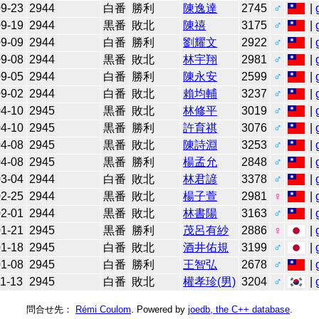
09-23
2944
白番
勝利
陳逸達
2745
♂
|
09-19
2944
黒番
敗北
陳禧
3175
♂
|
09-09
2944
白番
勝利
劉耀文
2922
♂
|
09-08
2944
黒番
敗北
林宇翔
2981
♂
|
09-05
2944
白番
勝利
陳永安
2599
♂
|
09-02
2944
白番
敗北
賴均輔
3237
♂
|
04-10
2945
黒番
敗北
林修平
3019
♂
|
04-10
2945
黒番
勝利
許育祺
3076
♂
|
04-08
2945
黒番
敗北
陳詩淵
3253
♂
|
04-08
2945
黒番
勝利
楊孟允
2848
♂
|
03-04
2944
白番
敗北
林君諺
3378
♂
|
02-25
2944
黒番
敗北
楊子萱
2981
♀
|
02-01
2944
黒番
敗北
林書陽
3163
♂
|
01-21
2945
黒番
勝利
茂呂有紗
2886
♀
|
01-18
2945
白番
敗北
酒井佑規
3199
♂
|
01-08
2945
白番
勝利
王智弘
2678
♂
|
1-13
2945
白番
敗北
權孝珍(男)
3204
♂
|
問合せ先：
Rémi Coulom
. Powered by
joedb, the C++ database
.