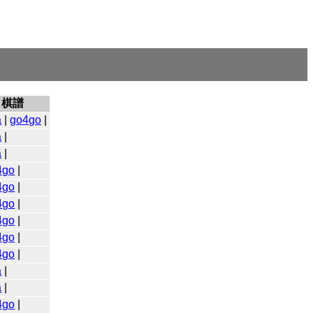
棋譜
a
|
go4go
|
a
|
a
|
4go
|
4go
|
4go
|
4go
|
4go
|
4go
|
a
|
a
|
4go
|