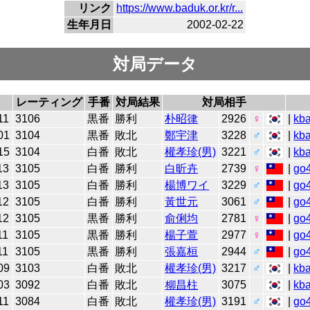
リンク
https://www.baduk.or.kr/r...
生年月日
2002-02-22
対局データ
レーティング
手番
対局結果
対局相手
11
3106
黒番
勝利
朴昭律
2926
♀
|
kb
01
3104
黒番
敗北
鄭宇津
3228
♂
|
kb
15
3104
白番
敗北
權孝珍(男)
3221
♂
|
kb
13
3105
白番
勝利
白昕卉
2739
♀
|
go
13
3105
白番
勝利
楊博ワイ
3229
♂
|
go
12
3105
白番
勝利
黃世元
3061
♂
|
go
12
3105
黒番
勝利
俞俐均
2781
♀
|
go
11
3105
黒番
勝利
楊子萱
2977
♀
|
go
11
3105
黒番
勝利
張嘉桓
2944
♂
|
go
09
3103
白番
敗北
權孝珍(男)
3217
♂
|
kb
03
3092
白番
敗北
柳昌柱
3075
|
kb
11
3084
白番
敗北
權孝珍(男)
3191
♂
|
go