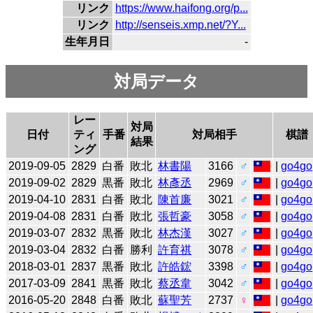
リンク
https://www.haifong.org/p...
リンク
http://senseis.xmp.net/?Y...
生年月日
-
対局データ
レー
対局
日付
ティ
手番
対局相手
棋譜
結果
ング
2019-09-05
2829
白番
敗北
林書陽
3166
♂
|
go4go
2019-09-02
2829
黒番
敗北
林彥丞
2969
♂
|
go4go
2019-04-10
2831
白番
敗北
陳首廉
3021
♂
|
go4go
2019-04-08
2831
白番
敗北
張哲豪
3058
♂
|
go4go
2019-03-07
2832
黒番
敗北
林杰漢
3027
♂
|
go4go
2019-03-04
2832
白番
勝利
許育祺
3078
♂
|
go4go
2018-03-01
2837
黒番
敗北
許皓鋐
3398
♂
|
go4go
2017-03-09
2841
黒番
敗北
蔡丞韋
3042
♂
|
go4go
2016-05-20
2848
白番
敗北
蘇聖芳
2737
♀
|
go4go