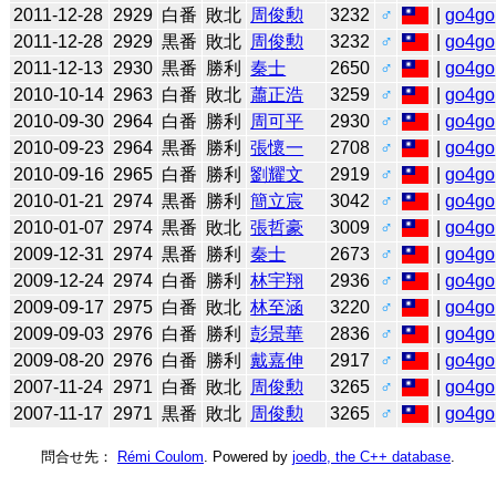
2011-12-28
2929
白番
敗北
周俊勲
3232
♂
|
go4go
2011-12-28
2929
黒番
敗北
周俊勲
3232
♂
|
go4go
2011-12-13
2930
黒番
勝利
秦士
2650
♂
|
go4go
2010-10-14
2963
白番
敗北
蕭正浩
3259
♂
|
go4go
2010-09-30
2964
白番
勝利
周可平
2930
♂
|
go4go
2010-09-23
2964
黒番
勝利
張懷一
2708
♂
|
go4go
2010-09-16
2965
白番
勝利
劉耀文
2919
♂
|
go4go
2010-01-21
2974
黒番
勝利
簡立宸
3042
♂
|
go4go
2010-01-07
2974
黒番
敗北
張哲豪
3009
♂
|
go4go
2009-12-31
2974
黒番
勝利
秦士
2673
♂
|
go4go
2009-12-24
2974
白番
勝利
林宇翔
2936
♂
|
go4go
2009-09-17
2975
白番
敗北
林至涵
3220
♂
|
go4go
2009-09-03
2976
白番
勝利
彭景華
2836
♂
|
go4go
2009-08-20
2976
白番
勝利
戴嘉伸
2917
♂
|
go4go
2007-11-24
2971
白番
敗北
周俊勲
3265
♂
|
go4go
2007-11-17
2971
黒番
敗北
周俊勲
3265
♂
|
go4go
問合せ先：
Rémi Coulom
. Powered by
joedb, the C++ database
.