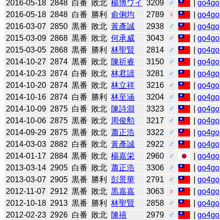
2016-05-18
2848
白番
敗北
楊博ワイ
3209
♂
|
go4go
2016-05-18
2848
白番
勝利
俞俐均
2789
♀
|
go4go
2016-03-07
2850
黒番
敗北
黃彥誠
2938
♂
|
go4go
2015-03-09
2868
黒番
敗北
何承威
3043
♂
|
go4go
2015-03-05
2868
黒番
勝利
林聖賢
2814
♂
|
go4go
2014-10-27
2874
黒番
敗北
陳祈睿
3150
♂
|
go4go
2014-10-23
2874
白番
敗北
林君諺
3281
♂
|
go4go
2014-10-20
2874
黒番
敗北
林立祥
3216
♂
|
go4go
2014-10-16
2874
白番
勝利
林至涵
3204
♂
|
go4go
2014-10-09
2875
白番
敗北
陳詩淵
3323
♂
|
go4go
2014-10-06
2875
黒番
敗北
周俊勲
3217
♂
|
go4go
2014-09-29
2875
黒番
敗北
蕭正浩
3322
♂
|
go4go
2014-03-03
2882
白番
敗北
黃彥誠
2922
♂
|
go4go
2014-01-17
2884
黒番
敗北
楊嘉栄
2960
♂
|
go4go
2013-03-14
2905
白番
敗北
蕭正浩
3306
♂
|
go4go
2013-03-07
2905
黒番
勝利
彭景華
2791
♂
|
go4go
2012-11-07
2912
黒番
敗北
黒嘉嘉
3063
♀
|
go4go
2012-10-18
2913
黒番
勝利
林聖賢
2858
♂
|
go4go
2012-02-23
2926
白番
敗北
陳禧
2979
♂
|
go4go