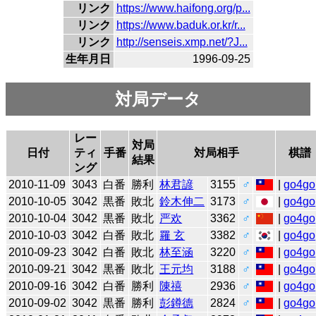
リンク
https://www.haifong.org/p...
リンク
https://www.baduk.or.kr/r...
リンク
http://senseis.xmp.net/?J...
生年月日
1996-09-25
対局データ
レー
対局
日付
ティ
手番
対局相手
棋譜
結果
ング
2010-11-09
3043
白番
勝利
林君諺
3155
♂
|
go4go
2010-10-05
3042
黒番
敗北
鈴木伸二
3173
♂
|
go4go
2010-10-04
3042
黒番
敗北
严欢
3362
♂
|
go4go
2010-10-03
3042
白番
敗北
羅 玄
3382
♂
|
go4go
2010-09-23
3042
白番
敗北
林至涵
3220
♂
|
go4go
2010-09-21
3042
黒番
敗北
王元均
3188
♂
|
go4go
2010-09-16
3042
白番
勝利
陳禧
2936
♂
|
go4go
2010-09-02
3042
黒番
勝利
彭鐏德
2824
♂
|
go4go