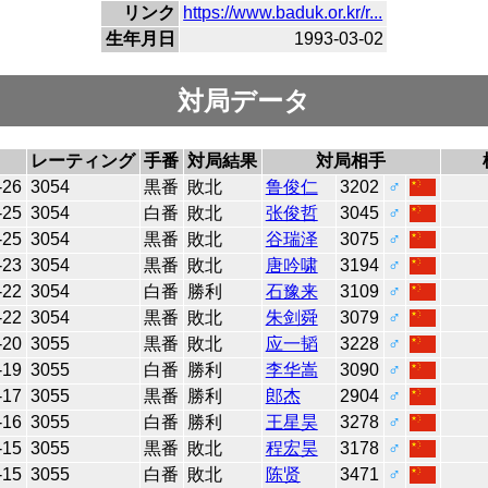
リンク
https://www.baduk.or.kr/r...
生年月日
1993-03-02
対局データ
レーティング
手番
対局結果
対局相手
-26
3054
黒番
敗北
鲁俊仁
3202
♂
-25
3054
白番
敗北
张俊哲
3045
♂
-25
3054
黒番
敗北
谷瑞泽
3075
♂
-23
3054
黒番
敗北
唐吟啸
3194
♂
-22
3054
白番
勝利
石豫来
3109
♂
-22
3054
黒番
敗北
朱剑舜
3079
♂
-20
3055
黒番
敗北
应一韬
3228
♂
-19
3055
白番
勝利
李华嵩
3090
♂
-17
3055
黒番
勝利
郎杰
2904
♂
-16
3055
白番
勝利
王星昊
3278
♂
-15
3055
黒番
敗北
程宏昊
3178
♂
-15
3055
白番
敗北
陈贤
3471
♂