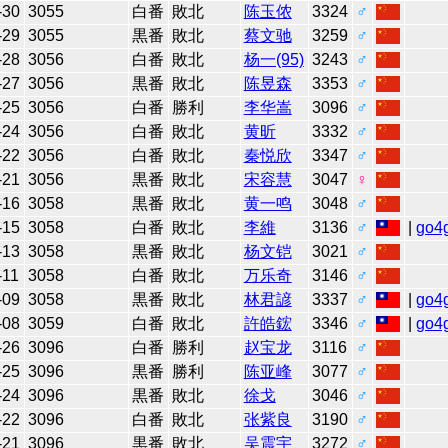
-30
3055
白番
敗北
陈玉侬
3324
♂
-29
3055
黒番
敗北
蔡文驰
3259
♂
-28
3056
白番
敗北
杨一(95)
3243
♂
-27
3056
黒番
敗北
陈昱森
3353
♂
-25
3056
白番
勝利
李华嵩
3096
♂
-24
3056
白番
敗北
黄昕
3332
♂
-22
3056
白番
敗北
秦悦欣
3347
♂
-21
3056
黒番
敗北
宋容慧
3047
♀
-16
3058
黒番
敗北
黄一鸣
3048
♂
-15
3058
白番
敗北
李維
3136
♂
|
go4
-13
3058
黒番
敗北
杨文铠
3021
♂
-11
3058
白番
敗北
万乐奇
3146
♂
-09
3058
黒番
敗北
林君諺
3337
♂
|
go4
-08
3059
白番
敗北
許皓鋐
3346
♂
|
go4
-26
3096
白番
勝利
赵宝龙
3116
♂
-25
3096
黒番
勝利
陈亚峰
3077
♂
-24
3096
黒番
敗北
徐戈
3046
♂
-22
3096
白番
敗北
张紫良
3190
♂
-21
3096
黒番
敗北
吴震宇
3272
♂