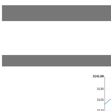
3141.69
3130
3120
3110