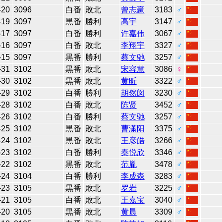
-20
3096
白番
敗北
曾志豪
3183
♂
-19
3097
黒番
勝利
高宇
3147
♂
-17
3097
白番
勝利
许嘉伟
3067
♂
-16
3097
白番
敗北
李翔宇
3327
♂
-15
3097
黒番
勝利
蔡文驰
3257
♂
-31
3102
黒番
敗北
宋容慧
3086
♀
-30
3102
黒番
敗北
黄昕
3322
♂
-29
3102
白番
勝利
胡然闵
3230
♂
-28
3102
白番
敗北
陈贤
3452
♂
-26
3102
白番
勝利
蔡文驰
3257
♂
-25
3102
黒番
敗北
曹潇阳
3375
♂
-24
3102
黒番
敗北
王彦皓
3266
♂
-23
3102
白番
勝利
秦悦欣
3346
♂
-22
3102
黒番
敗北
范胤
3478
♂
-24
3104
白番
勝利
李成森
3283
♂
-23
3105
黒番
敗北
罗岩
3225
♂
-21
3105
白番
敗北
王嘉宝
3040
♂
-20
3105
黒番
敗北
黄晨
3309
♂