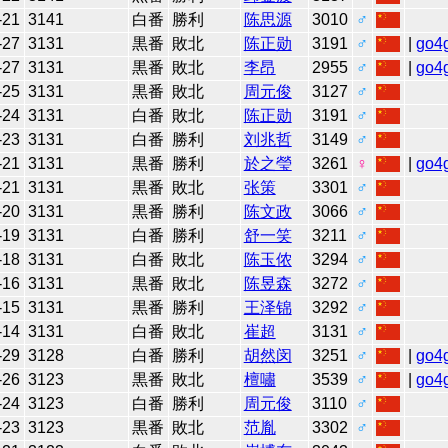
-21
3141
白番
勝利
陈思源
3010
♂
-27
3131
黒番
敗北
陈正勋
3191
♂
|
go4
-27
3131
黒番
敗北
李昂
2955
♂
|
go4
-25
3131
黒番
敗北
周元俊
3127
♂
-24
3131
白番
敗北
陈正勋
3191
♂
-23
3131
白番
勝利
刘兆哲
3149
♂
-21
3131
黒番
勝利
於之瑩
3261
♀
|
go4
-21
3131
黒番
敗北
张策
3301
♂
-20
3131
黒番
勝利
陈文政
3066
♂
-19
3131
白番
勝利
舒一笑
3211
♂
-18
3131
白番
敗北
陈玉侬
3294
♂
-16
3131
黒番
敗北
陈昱森
3272
♂
-15
3131
黒番
勝利
王泽锦
3292
♂
-14
3131
白番
敗北
崔超
3131
♂
-29
3128
白番
勝利
胡然闵
3251
♂
|
go4
-26
3123
黒番
敗北
檀嘯
3539
♂
|
go4
-24
3123
白番
勝利
周元俊
3110
♂
-23
3123
黒番
敗北
范胤
3302
♂