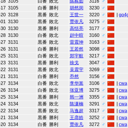
-18
3105
白番
敗北
陈栋如
3116
♂
-17
3105
白番
勝利
胡然闵
3230
♂
-20
3128
黒番
敗北
王世一
3220
♂
|
go4
-01
3130
黒番
敗北
贾依凡
3275
♂
-30
3130
黒番
勝利
高恬亮
3177
♂
-28
3130
白番
敗北
赵中暄
3160
♂
-27
3131
黒番
敗北
雷震坤
3163
♂
-26
3131
白番
勝利
王若然
3098
♂
-25
3131
白番
敗北
郑宇航
3217
♂
-23
3131
黒番
勝利
徐戈
3047
♂
-22
3131
黒番
敗北
吴震宇
3269
♂
-21
3131
白番
勝利
乔然
3156
♂
-27
3134
白番
敗北
李华嵩
3106
♂
|
cwa
-26
3134
白番
敗北
张亚博
3275
♂
|
cwa
-25
3134
黒番
勝利
韩一洲
3355
♂
|
cwa
-24
3134
黒番
敗北
陈潇楠
3291
♂
|
cwa
-22
3134
黒番
敗北
马逸超
3317
♂
|
cwa
-21
3134
黒番
勝利
王彦皓
3252
♂
|
cwa
-20
3134
白番
勝利
贾依凡
3272
♂
|
cwa