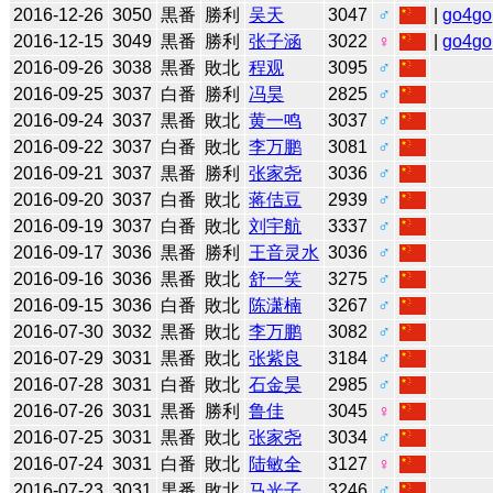
2016-12-26
3050
黒番
勝利
吴天
3047
♂
|
go4go
2016-12-15
3049
黒番
勝利
张子涵
3022
♀
|
go4go
2016-09-26
3038
黒番
敗北
程观
3095
♂
2016-09-25
3037
白番
勝利
冯昊
2825
♂
2016-09-24
3037
黒番
敗北
黄一鸣
3037
♂
2016-09-22
3037
白番
敗北
李万鹏
3081
♂
2016-09-21
3037
黒番
勝利
张家尧
3036
♂
2016-09-20
3037
白番
敗北
蒋佶豆
2939
♂
2016-09-19
3037
白番
敗北
刘宇航
3337
♂
2016-09-17
3036
黒番
勝利
王音灵水
3036
♂
2016-09-16
3036
黒番
敗北
舒一笑
3275
♂
2016-09-15
3036
白番
敗北
陈潇楠
3267
♂
2016-07-30
3032
黒番
敗北
李万鹏
3082
♂
2016-07-29
3031
黒番
敗北
张紫良
3184
♂
2016-07-28
3031
白番
敗北
石金昊
2985
♂
2016-07-26
3031
黒番
勝利
鲁佳
3045
♀
2016-07-25
3031
黒番
敗北
张家尧
3034
♂
2016-07-24
3031
白番
敗北
陆敏全
3127
♀
2016-07-23
3031
黒番
敗北
马光子
3246
♂