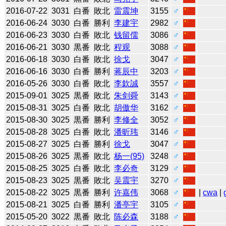
2016-07-22
3031
白番
敗北
雷震坤
3155
♂
2016-06-24
3030
白番
勝利
李建宇
2982
♂
2016-06-23
3030
白番
敗北
钱留儒
3086
♂
2016-06-21
3030
黒番
敗北
程观
3088
♂
2016-06-18
3030
白番
敗北
徐戈
3047
♂
2016-06-16
3030
白番
勝利
蒋辰中
3203
♂
2016-05-26
3030
白番
敗北
李欽誠
3557
♂
2015-09-01
3025
黒番
敗北
朱剑舜
3143
♂
2015-08-31
3025
白番
敗北
胡傲华
3162
♂
2015-08-30
3025
黒番
勝利
李修全
3052
♂
2015-08-28
3025
白番
敗北
潘昕玮
3146
♂
2015-08-27
3025
白番
勝利
徐戈
3047
♂
2015-08-26
3025
黒番
敗北
杨一(95)
3248
♂
2015-08-25
3025
白番
敗北
李必奇
3129
♂
2015-08-23
3025
黒番
敗北
吴震宇
3270
♂
2015-08-22
3025
黒番
勝利
许嘉伟
3068
♂
|
cwa
|
2015-08-21
3025
白番
勝利
潘亭宇
3105
♂
2015-05-20
3022
黒番
敗北
陈必森
3188
♂