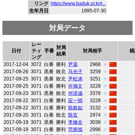
リンク
https://www.baduk.or.kr/r...
生年月日
1995-07-30
対局データ
レー
対局
日付
ティ
手番
対局相手
棋
結果
ング
2017-12-04
3072
白番
勝利
尹渠
2968
♀
2017-09-26
3071
黒番
敗北
马光子
3259
♂
2017-09-25
3071
黒番
敗北
尹松涛
3251
♂
2017-09-25
3071
白番
勝利
许瀚文
3228
♂
2017-09-23
3071
黒番
敗北
何语涵
3378
♂
2017-09-22
3071
白番
勝利
应一韬
3228
♂
2017-09-22
3071
白番
勝利
陈栋如
3132
♂
2017-09-20
3071
白番
敗北
陈玄
2974
♂
2017-09-19
3071
黒番
勝利
李修全
3039
♂
2017-09-19
3071
白番
勝利
范炳旭
2996
♂