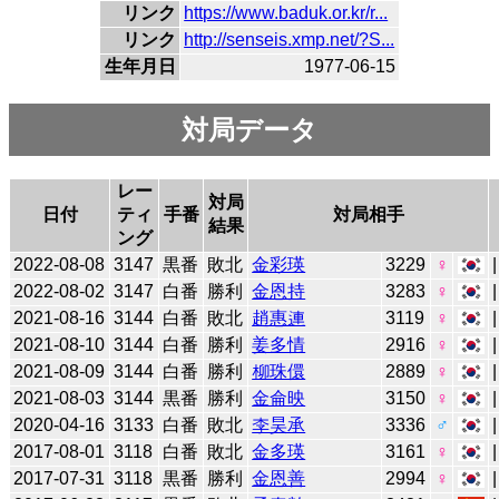
リンク
https://www.baduk.or.kr/r...
リンク
http://senseis.xmp.net/?S...
生年月日
1977-06-15
対局データ
レー
対局
日付
ティ
手番
対局相手
結果
ング
2022-08-08
3147
黒番
敗北
金彩瑛
3229
♀
2022-08-02
3147
白番
勝利
金恩持
3283
♀
2021-08-16
3144
白番
敗北
趙惠連
3119
♀
2021-08-10
3144
白番
勝利
姜多情
2916
♀
2021-08-09
3144
白番
勝利
柳珠儇
2889
♀
2021-08-03
3144
黒番
勝利
金侖映
3150
♀
2020-04-16
3133
白番
敗北
李昊承
3336
♂
2017-08-01
3118
白番
敗北
金多瑛
3161
♀
2017-07-31
3118
黒番
勝利
金恩善
2994
♀