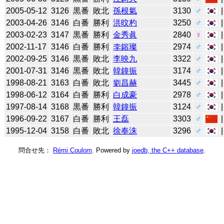
2005-05-12
3126
黒番
敗北
孫根氣
3130
♂
2003-04-26
3146
白番
勝利
洪旼杓
3250
♂
2003-02-23
3147
黒番
勝利
金秀眞
2840
♀
2002-11-17
3146
白番
勝利
李鎔璨
2974
♂
2002-09-25
3146
黒番
敗北
李映九
3322
♂
2001-07-31
3146
黒番
敗北
韓鐘振
3174
♂
1998-08-21
3163
白番
敗北
劉昌赫
3445
♂
1998-06-12
3164
白番
勝利
白成豪
2978
♂
1997-08-14
3168
黒番
勝利
韓鐘振
3124
♂
1996-09-22
3167
白番
勝利
王磊
3303
♂
1995-12-04
3158
白番
敗北
徐奉洙
3296
♂
問合せ先：
Rémi Coulom
. Powered by
joedb, the C++ database
.