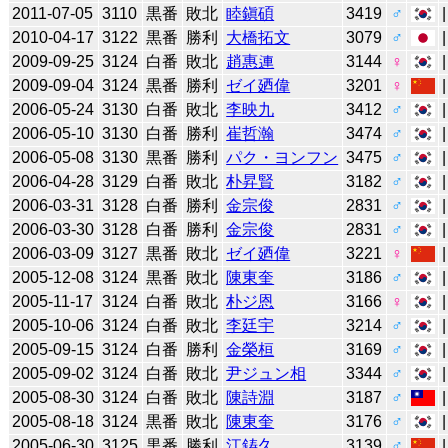
2011-07-05
3110
黒番
敗北
睦鎭碩
3419
♂
2010-04-17
3122
黒番
勝利
大橋拓文
3079
♂
2009-09-25
3124
白番
敗北
趙惠連
3144
♀
2009-09-04
3124
黒番
勝利
ゼイ廼偉
3201
♀
2006-05-24
3130
白番
敗北
李映九
3412
♂
2006-05-10
3130
白番
勝利
崔哲瀚
3474
♂
2006-05-08
3130
黒番
勝利
パク・ヨンフン
3475
♂
2006-04-28
3129
白番
敗北
朴昇賢
3182
♂
2006-03-31
3128
白番
勝利
金宗俊
2831
♂
2006-03-30
3128
白番
勝利
金宗俊
2831
♂
2006-03-09
3127
黒番
敗北
ゼイ廼偉
3221
♀
2005-12-08
3124
黒番
敗北
陳東奎
3186
♂
2005-11-17
3124
白番
敗北
朴ジ恩
3166
♀
2005-10-06
3124
白番
敗北
李廷宇
3214
♂
2005-09-15
3124
白番
勝利
金榮桓
3169
♂
2005-09-02
3124
白番
敗北
尹ジュン相
3344
♂
2005-08-30
3124
白番
敗北
陳詩淵
3187
♂
2005-08-18
3124
黒番
敗北
陳東奎
3176
♂
2005-06-30
3125
黒番
勝利
江鋳久
3139
♂