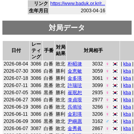
リンク
https://www.baduk.or.kr/r...
生年月日
2003-04-16
対局データ
レー
対局
日付
ティ
手番
対局相手
結果
ング
2026-08-04
3086
白番
敗北
朴昭律
3032
♀
|
kba
|
2026-07-30
3086
白番
勝利
金恵敏
3059
♀
|
kba
|
2026-07-18
3086
白番
勝利
金多瑛
3061
♀
|
kba
2026-07-11
3086
黒番
敗北
許瑞玹
3099
♀
|
kba
2026-07-05
3086
黒番
勝利
崔珉恕
2935
♀
|
kba
2026-06-27
3086
白番
敗北
李貞垠
2977
♀
|
kba
2026-06-19
3086
白番
敗北
呉侑珍
3266
♀
|
kba
2026-06-11
3086
白番
勝利
金彩瑛
3206
♀
|
kba
2026-06-09
3086
黒番
敗北
尹嶼愿
3162
♂
|
kba
|
2026-06-07
3087
白番
敗北
金秀眞
2867
♀
|
kba