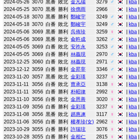
2024-05-26
3070
黒番
敗北
金凡瑞
3279
♂
|
kba
2024-05-25
3070
黒番
勝利
徐儁雨
2966
|
kba
|
2024-05-18
3070
黒番
勝利
鄭峻宇
3249
♂
|
kba
|
2024-05-18
3070
白番
敗北
鄭峻宇
3249
♂
|
kba
|
2024-05-06
3069
黒番
勝利
呉侑珍
3259
♀
|
kba
2024-05-06
3069
黒番
敗北
兪旿成
3262
♂
|
kba
2024-05-05
3069
白番
敗北
安祚永
3253
♂
|
kba
2024-05-05
3069
白番
勝利
林義現
2970
♂
|
kba
2023-12-25
3060
白番
敗北
林義現
2971
♂
|
kba
2023-12-12
3059
白番
勝利
金昇宰
3346
♂
|
kba
2023-11-20
3057
黒番
敗北
金彩瑛
3237
♀
|
kba
2023-11-11
3056
白番
敗北
曺承亞
3138
♀
|
kba
2023-11-11
3056
白番
勝利
朴昭律
2992
♀
|
kba
2023-11-10
3056
白番
敗北
金恩善
3020
♀
|
kba
2023-11-09
3056
白番
勝利
金彩瑛
3237
♀
|
kba
2023-11-08
3056
黒番
敗北
趙惠連
3117
♀
|
kba
2023-11-06
3056
白番
勝利
權孝珍(女)
2962
♀
|
kba
2023-10-29
3055
白番
勝利
許瑞玹
3076
♀
|
kba
2023-10-28
3055
白番
勝利
金相仁
2815
♀
|
kba