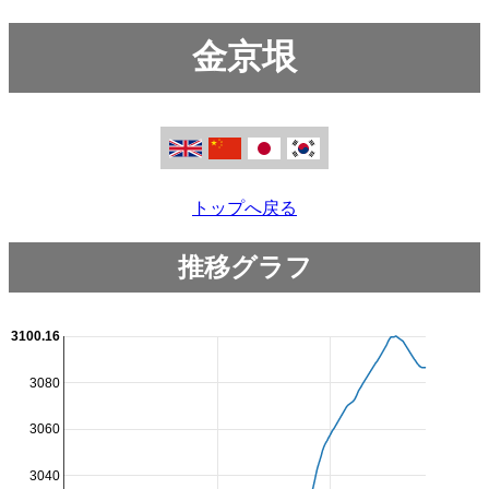
金京垠
トップへ戻る
推移グラフ
3100.16
3080
3060
3040