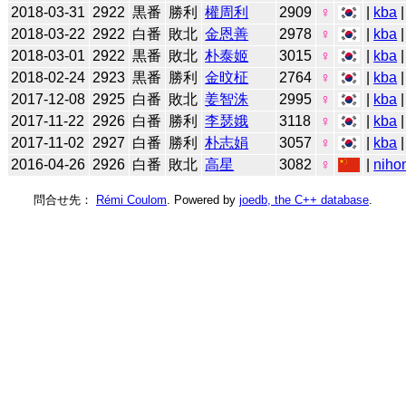
2018-03-31
2922
黒番
勝利
權周利
2909
♀
|
kba
2018-03-22
2922
白番
敗北
金恩善
2978
♀
|
kba
2018-03-01
2922
黒番
敗北
朴泰姬
3015
♀
|
kba
2018-02-24
2923
黒番
勝利
金旼柾
2764
♀
|
kba
2017-12-08
2925
白番
敗北
姜智洙
2995
♀
|
kba
2017-11-22
2926
白番
勝利
李瑟娥
3118
♀
|
kba
2017-11-02
2927
白番
勝利
朴志娟
3057
♀
|
kba
|
2016-04-26
2926
白番
敗北
高星
3082
♀
|
niho
問合せ先：
Rémi Coulom
. Powered by
joedb, the C++ database
.