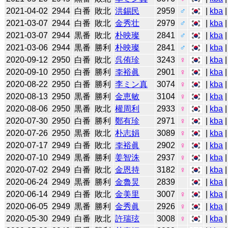
2021-04-02
2944
白番
敗北
洪錫民
2959
♂
|
kba
2021-03-07
2944
白番
敗北
金秀壮
2979
♂
|
kba
2021-03-07
2944
黒番
敗北
朴映璨
2841
♂
|
kba
2021-03-06
2944
黒番
勝利
朴映璨
2841
♂
|
kba
2020-09-12
2950
白番
敗北
呉侑珍
3243
♀
|
kba
2020-09-10
2950
白番
勝利
李裕眞
2901
♀
|
kba
2020-08-22
2950
白番
勝利
李ミン真
3074
♀
|
kba
2020-08-13
2950
黒番
勝利
金恵敏
3104
♀
|
kba
2020-08-06
2950
黒番
敗北
權周利
2933
♀
|
kba
2020-07-30
2950
白番
勝利
鄭有珍
2971
♀
|
kba
2020-07-26
2950
黒番
敗北
朴志娟
3089
♀
|
kba
|
2020-07-17
2949
白番
敗北
李裕眞
2902
♀
|
kba
2020-07-10
2949
黒番
勝利
姜智洙
2937
♀
|
kba
2020-07-02
2949
白番
敗北
金恩持
3182
♀
|
kba
2020-06-24
2949
黒番
勝利
金魯炅
2839
|
kba
|
2020-06-14
2949
白番
敗北
金美里
3007
♀
|
kba
2020-06-05
2949
黒番
勝利
金秀眞
2926
♀
|
kba
2020-05-30
2949
白番
敗北
許瑞玹
3008
♀
|
kba