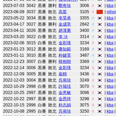
2023-07-03
3042
黒番
勝利
鄭有珍
3006
♀
|
kba
2023-06-09
3037
黒番
敗北
高星
3105
♀
|
niho
2023-05-22
3034
黒番
敗北
李昊承
3355
♂
|
kba
2023-04-17
3027
黒番
勝利
金成宰
2842
♂
|
kba
2023-04-11
3026
黒番
敗北
趙漢乗
3400
♂
|
kba
2023-03-20
3022
白番
敗北
李 沇
3314
♂
|
kba
2023-02-06
3015
白番
敗北
金彩瑛
3234
♀
|
kba
2023-01-23
3012
黒番
敗北
康知範
3169
♂
|
kba
2023-01-11
3010
黒番
敗北
朴鍵昊
3487
♂
|
kba
2022-12-23
3007
白番
勝利
韓相朝
3369
♂
|
kba
2022-12-14
3006
黒番
敗北
金彩瑛
3234
♀
|
kba
2022-12-09
3005
黒番
敗北
崔精
3436
♀
|
kba
2022-12-03
3004
黒番
敗北
呉侑珍
3249
♀
|
kba
2022-10-29
2998
白番
敗北
許瑞玹
3070
♀
|
kba
2022-10-25
2997
黒番
敗北
金恵敏
3096
♀
|
kba
2022-10-22
2997
黒番
敗北
金恩持
3298
♀
|
kba
2022-10-15
2996
白番
敗北
朴志娟
3075
♀
|
kba
2022-10-08
2995
白番
敗北
呉侑珍
3250
♀
|
kba