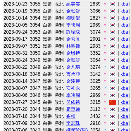
2023-10-23
3055
黒番
敗北
高美笑
2839
♀
|
kba
2023-10-19
3055
白番
敗北
金珉舒
3066
♀
|
kba
2023-10-14
3054
黒番
勝利
柳珠儇
2827
♀
|
kba
2023-10-05
3054
白番
勝利
李映周
2969
♀
|
kba
2023-09-24
3053
白番
勝利
許瑞玹
3074
♀
|
kba
2023-09-17
3052
黒番
勝利
金秀眞
2901
♀
|
kba
2023-09-07
3051
黒番
勝利
朴昭律
2983
♀
|
kba
2023-08-31
3050
白番
勝利
金恩持
3352
♀
|
kba
2023-08-24
3049
黒番
勝利
金珉舒
3064
♀
|
kba
2023-08-22
3049
白番
敗北
金凡瑞
3274
♂
|
kba
|
2023-08-18
3048
白番
敗北
曺承亞
3142
♀
|
kba
2023-08-14
3047
黒番
敗北
金湊笌
3025
♀
|
kba
2023-08-07
3047
黒番
敗北
安祚永
3265
♂
|
kba
2023-08-06
3046
黒番
勝利
李映周
2969
♀
|
kba
2023-07-27
3045
白番
敗北
吴依铭
3215
♀
|
kba
2023-07-20
3044
黒番
勝利
趙惠連
3112
♀
|
kba
2023-07-16
3044
黒番
敗北
崔精
3432
♀
|
kba
2023-07-09
3043
白番
勝利
李瑟珠
2910
♀
|
kba
2023-07-06
3042
黒番
勝利
權孝珍(男)
3254
♂
|
kba