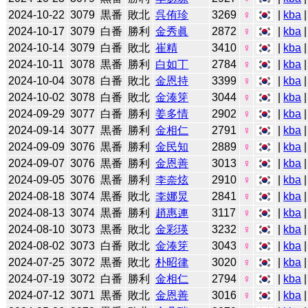
2024-10-22
3079
黒番
敗北
呉侑珍
3269
♀
|
kba
2024-10-17
3079
白番
勝利
金秀眞
2872
♀
|
kba
2024-10-14
3079
白番
敗北
崔精
3410
♀
|
kba
2024-10-11
3078
黒番
勝利
白如丁
2784
♀
|
kba
2024-10-04
3078
白番
敗北
金恩持
3399
♀
|
kba
2024-10-02
3078
白番
敗北
金湊笌
3044
♀
|
kba
2024-09-29
3077
白番
勝利
姜多情
2902
♀
|
kba
2024-09-14
3077
黒番
勝利
金相仁
2791
♀
|
kba
2024-09-09
3076
黒番
勝利
金民知
2889
♀
|
kba
2024-09-07
3076
黒番
勝利
金恩善
3013
♀
|
kba
2024-09-05
3076
黒番
勝利
李奈炫
2910
♀
|
kba
2024-08-18
3074
黒番
敗北
李娜炅
2841
♀
|
kba
2024-08-13
3074
黒番
勝利
趙惠連
3117
♀
|
kba
2024-08-10
3073
黒番
敗北
金彩瑛
3232
♀
|
kba
2024-08-02
3073
白番
敗北
金湊笌
3043
♀
|
kba
2024-07-25
3072
黒番
敗北
朴昭律
3020
♀
|
kba
2024-07-19
3072
白番
勝利
金相仁
2794
♀
|
kba
2024-07-12
3071
黒番
敗北
金恩善
3016
♀
|
kba