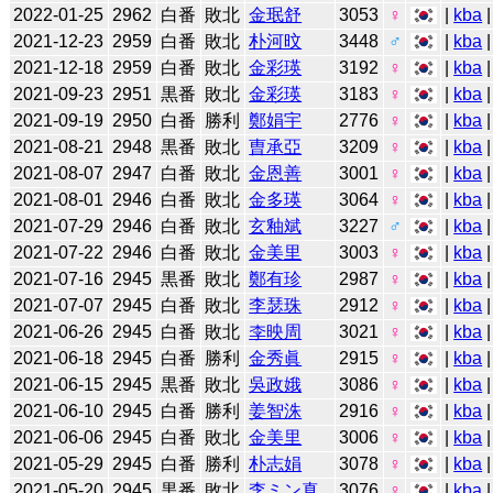
2022-01-25
2962
白番
敗北
金珉舒
3053
♀
|
kba
2021-12-23
2959
白番
敗北
朴河旼
3448
♂
|
kba
2021-12-18
2959
白番
敗北
金彩瑛
3192
♀
|
kba
2021-09-23
2951
黒番
敗北
金彩瑛
3183
♀
|
kba
2021-09-19
2950
白番
勝利
鄭娟宇
2776
♀
|
kba
2021-08-21
2948
黒番
敗北
曺承亞
3209
♀
|
kba
2021-08-07
2947
白番
敗北
金恩善
3001
♀
|
kba
2021-08-01
2946
白番
敗北
金多瑛
3064
♀
|
kba
2021-07-29
2946
白番
敗北
玄釉斌
3227
♂
|
kba
2021-07-22
2946
白番
敗北
金美里
3003
♀
|
kba
2021-07-16
2945
黒番
敗北
鄭有珍
2987
♀
|
kba
2021-07-07
2945
白番
敗北
李瑟珠
2912
♀
|
kba
|
2021-06-26
2945
白番
敗北
李映周
3021
♀
|
kba
2021-06-18
2945
白番
勝利
金秀眞
2915
♀
|
kba
2021-06-15
2945
黒番
敗北
吳政娥
3086
♀
|
kba
|
2021-06-10
2945
白番
勝利
姜智洙
2916
♀
|
kba
2021-06-06
2945
白番
敗北
金美里
3006
♀
|
kba
2021-05-29
2945
白番
勝利
朴志娟
3078
♀
|
kba
2021-05-20
2945
黒番
敗北
李ミン真
3076
♀
|
kba