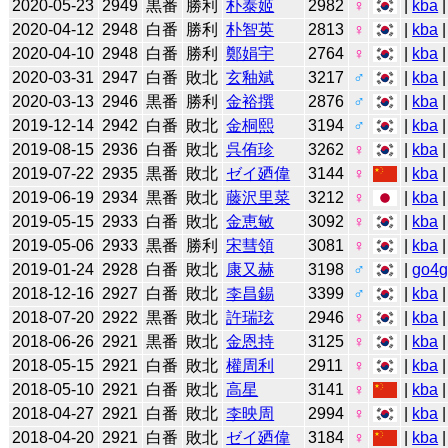
2020-05-23
2949
黒番
勝利
朴泰姬
2982
♀
|
kba
2020-04-12
2948
白番
勝利
朴智英
2813
♀
|
kba
|
2020-04-10
2948
白番
勝利
鄭娟宇
2764
♀
|
kba
|
2020-03-31
2947
白番
敗北
玄釉斌
3217
♂
|
kba
2020-03-13
2946
黒番
勝利
金裕撰
2876
♂
|
kba
2019-12-14
2942
白番
敗北
金桐熙
3194
♂
|
kba
2019-08-15
2936
白番
敗北
呉侑珍
3262
♀
|
kba
2019-07-22
2935
黒番
敗北
ゼイ廼偉
3144
♀
|
kba
2019-06-19
2934
黒番
敗北
藤沢里菜
3212
♀
|
kba
2019-05-15
2933
白番
敗北
金恵敏
3092
♀
|
kba
2019-05-06
2933
黒番
勝利
宋彗領
3081
♀
|
kba
2019-01-24
2928
白番
敗北
康又赫
3198
♂
|
go4
2018-12-16
2927
白番
敗北
李昌錫
3399
♂
|
kba
2018-07-20
2922
黒番
敗北
許瑞玹
2946
♀
|
kba
|
2018-06-26
2921
黒番
敗北
金恩持
3125
♀
|
kba
|
2018-05-15
2921
白番
敗北
權周利
2911
♀
|
kba
2018-05-10
2921
白番
敗北
高星
3141
♀
|
kba
2018-04-27
2921
白番
敗北
李映周
2994
♀
|
kba
2018-04-20
2921
白番
敗北
ゼイ廼偉
3184
♀
|
kba