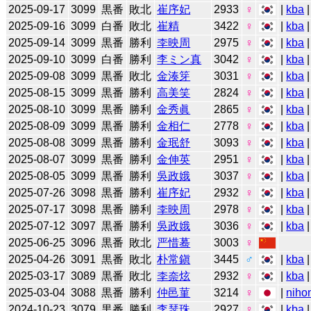
2025-09-17
3099
黒番
敗北
崔序妃
2933
♀
|
kba
2025-09-16
3099
白番
敗北
崔精
3422
♀
|
kba
2025-09-14
3099
黒番
勝利
李映周
2975
♀
|
kba
2025-09-10
3099
白番
勝利
李ミン真
3042
♀
|
kba
2025-09-08
3099
黒番
敗北
金湊笌
3031
♀
|
kba
2025-08-15
3099
黒番
勝利
高美笑
2824
♀
|
kba
2025-08-10
3099
黒番
勝利
金秀眞
2865
♀
|
kba
2025-08-09
3099
黒番
勝利
金相仁
2778
♀
|
kba
2025-08-08
3099
黒番
勝利
金珉舒
3093
♀
|
kba
2025-08-07
3099
黒番
勝利
金伸英
2951
♀
|
kba
2025-08-05
3099
黒番
勝利
吳政娥
3037
♀
|
kba
2025-07-26
3098
黒番
勝利
崔序妃
2932
♀
|
kba
2025-07-17
3098
黒番
勝利
李映周
2978
♀
|
kba
2025-07-12
3097
黒番
勝利
吳政娥
3036
♀
|
kba
2025-06-25
3096
黒番
敗北
严惜蓦
3003
♀
2025-04-26
3091
黒番
敗北
朴常鎭
3445
♂
|
kba
|
2025-03-17
3089
黒番
敗北
李奈炫
2932
♀
|
kba
2025-03-04
3088
黒番
勝利
仲邑菫
3214
♀
|
niho
2024-10-23
3079
黒番
勝利
李瑟珠
2927
♀
|
kba