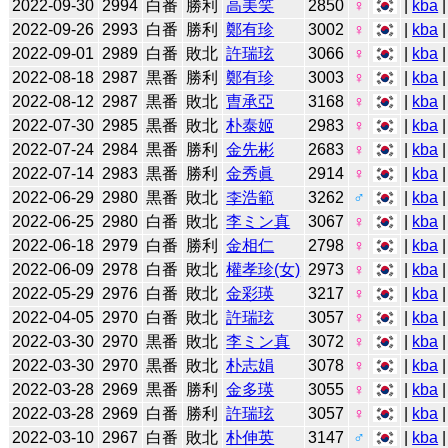
2022-09-30
2994
白番
勝利
高美笑
2850
♀
|
kba
2022-09-26
2993
白番
勝利
鄭有珍
3002
♀
|
kba
2022-09-01
2989
白番
敗北
許瑞玹
3066
♀
|
kba
2022-08-18
2987
黒番
勝利
鄭有珍
3003
♀
|
kba
2022-08-12
2987
黒番
敗北
曺承亞
3168
♀
|
kba
2022-07-30
2985
黒番
敗北
朴泰姬
2983
♀
|
kba
2022-07-24
2984
黒番
勝利
金先彬
2683
♀
|
kba
2022-07-14
2983
黒番
勝利
金秀眞
2914
♀
|
kba
2022-06-29
2980
黒番
敗北
李浩範
3262
♂
|
kba
|
2022-06-25
2980
白番
敗北
李ミン真
3067
♀
|
kba
2022-06-18
2979
白番
勝利
金相仁
2798
♀
|
kba
2022-06-09
2978
白番
敗北
權孝珍(女)
2973
♀
|
kba
2022-05-29
2976
白番
敗北
金彩瑛
3217
♀
|
kba
2022-04-05
2970
白番
敗北
許瑞玹
3057
♀
|
kba
2022-03-30
2970
黒番
敗北
李ミン真
3072
♀
|
kba
2022-03-30
2970
黒番
敗北
朴志娟
3078
♀
|
kba
2022-03-28
2969
黒番
勝利
金多瑛
3055
♀
|
kba
2022-03-28
2969
白番
勝利
許瑞玹
3057
♀
|
kba
2022-03-10
2967
白番
敗北
朴伸英
3147
♂
|
kba