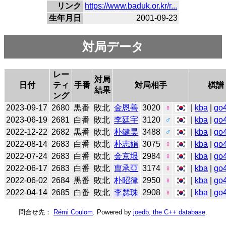
リンク
https://www.baduk.or.kr/r...
生年月日
2001-09-23
対局データ
レー
対局
日付
ティ
手番
対局相手
棋譜
結果
ング
2023-09-17
2680
黒番
敗北
金恩善
3020
♀
|
kba
|
go
2023-06-19
2681
白番
敗北
李廷宇
3120
♂
|
kba
|
go
2022-12-22
2682
黒番
敗北
朴鍵昊
3488
♂
|
kba
|
go
2022-08-14
2683
白番
敗北
朴志娟
3075
♀
|
kba
|
go
2022-07-24
2683
白番
敗北
金京垠
2984
♀
|
kba
|
go
2022-06-17
2683
白番
敗北
曺承亞
3174
♀
|
kba
|
go
2022-06-02
2684
黒番
敗北
朴昭律
2950
♀
|
kba
|
go
2022-04-14
2685
白番
敗北
李瑟珠
2908
♀
|
kba
|
go
問合せ先：
Rémi Coulom
. Powered by
joedb, the C++ database
.