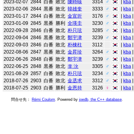
2023-02-07
2844
白番
敗北
陳時暎
3314
♂
|
kba
2023-02-06
2844
黒番
敗北
韓雄奎
3333
♂
|
kba
2023-01-17
2844
白番
敗北
金宣圻
3176
♂
|
kba
2023-01-09
2845
黒番
勝利
全瑛圭
3230
♂
|
kba
2022-09-28
2846
白番
敗北
朴只玹
3285
♂
|
kba
|
2022-09-04
2846
黒番
敗北
鄭宇津
3239
♂
|
kba
|
2022-09-03
2846
白番
敗北
朴棟柱
3112
|
kba
|
2022-08-06
2847
黒番
敗北
金昇珍
3264
♂
|
kba
|
2022-06-26
2848
白番
敗北
鄭宇津
3239
♂
|
kba
|
2022-06-25
2848
黒番
敗北
李 沇
3305
♂
|
kba
|
2021-08-29
2857
白番
敗北
朴只玹
3234
♂
|
kba
|
2018-07-26
2903
白番
敗北
金丞求
3312
♂
|
kba
|
2018-07-25
2903
白番
勝利
金恩持
3126
♀
|
kba
|
問合せ先：
Rémi Coulom
. Powered by
joedb, the C++ database
.