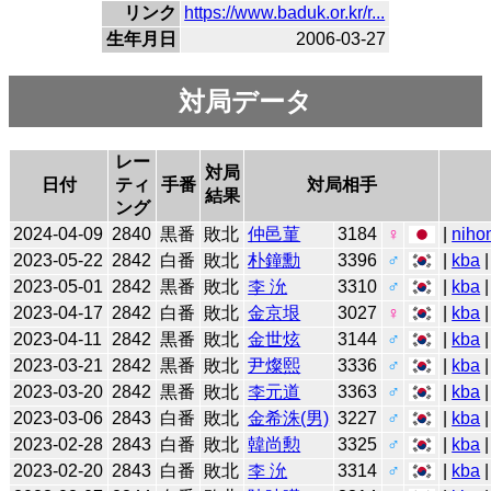
リンク
https://www.baduk.or.kr/r...
生年月日
2006-03-27
対局データ
レー
対局
日付
ティ
手番
対局相手
結果
ング
2024-04-09
2840
黒番
敗北
仲邑菫
3184
♀
|
niho
2023-05-22
2842
白番
敗北
朴鐘勳
3396
♂
|
kba
2023-05-01
2842
黒番
敗北
李 沇
3310
♂
|
kba
2023-04-17
2842
白番
敗北
金京垠
3027
♀
|
kba
2023-04-11
2842
黒番
敗北
金世炫
3144
♂
|
kba
2023-03-21
2842
黒番
敗北
尹燦熙
3336
♂
|
kba
|
2023-03-20
2842
黒番
敗北
李元道
3363
♂
|
kba
2023-03-06
2843
白番
敗北
金希洙(男)
3227
♂
|
kba
|
2023-02-28
2843
白番
敗北
韓尚勲
3325
♂
|
kba
2023-02-20
2843
白番
敗北
李 沇
3314
♂
|
kba