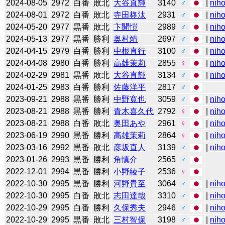
2024-08-05
2972
白番
敗北
大谷直輝
3140
♂
|
niho
2024-08-01
2972
白番
敗北
寺田柊汰
2931
♂
|
niho
2024-05-20
2977
黒番
敗北
卞聞愷
2989
♂
|
niho
2024-05-13
2977
黒番
勝利
奥村靖
2697
♂
|
niho
2024-04-15
2979
白番
勝利
中根直行
3100
♂
|
niho
2024-04-08
2980
白番
勝利
高雄茉莉
2855
♀
|
niho
2024-02-29
2981
黒番
敗北
大谷直輝
3134
♂
|
niho
2024-01-25
2983
白番
勝利
佐藤洋平
2817
♂
2023-09-21
2988
黒番
勝利
中野寛也
3059
♂
|
niho
2023-08-21
2988
黒番
勝利
青木喜久代
2792
♀
|
niho
2023-08-21
2988
白番
敗北
奥田あや
2961
♀
|
niho
2023-06-19
2990
黒番
勝利
高雄茉莉
2864
♀
|
niho
2023-03-16
2992
黒番
敗北
彦坂直人
3139
♂
|
niho
2023-01-26
2993
黒番
勝利
角慎介
2565
♂
2022-12-01
2994
黒番
勝利
小野綾子
2536
♀
2022-10-30
2995
黒番
勝利
河野貴至
3064
♂
|
niho
2022-10-30
2995
白番
敗北
志田達哉
3310
♂
|
niho
2022-10-29
2995
白番
勝利
久保秀夫
2946
♂
|
niho
2022-10-29
2995
黒番
敗北
三村智保
3198
♂
|
niho