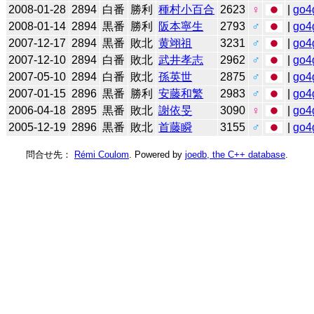
2008-01-28
2894
白番
勝利
種村小百合
2623
♀
|
go4
2008-01-14
2894
黒番
勝利
阪本寧生
2793
♂
|
go4
2007-12-17
2894
黒番
敗北
黄翊祖
3231
♂
|
go4
2007-12-10
2894
白番
敗北
武井孝志
2962
♂
|
go4
2007-05-10
2894
白番
敗北
孫英世
2875
♂
|
go4
2007-01-15
2896
黒番
勝利
安藤和繁
2983
♂
|
go4
2006-04-18
2895
黒番
敗北
謝依旻
3090
♀
|
go4
2005-12-19
2896
黒番
敗北
首藤瞬
3155
♂
|
go4
問合せ先：
Rémi Coulom
. Powered by
joedb, the C++ database
.