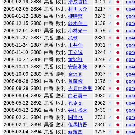
2009-02-19
2884
黒番
敗北
清成哲也
3121
♂
|
go4
2009-02-05
2884
黒番
敗北
村川大介
3217
♂
|
go4
2009-01-12
2885
白番
敗北
柳時熏
3243
♂
|
go4
2008-12-15
2886
白番
敗北
鈴木伸二
3138
♂
|
go4
2008-12-01
2887
黒番
敗北
小林光一
3179
♂
|
go4
2008-11-27
2887
黒番
勝利
兆乾
2881
♀
|
go4
2008-11-24
2887
黒番
敗北
玉井伸
3031
♂
|
go4
2008-11-10
2888
白番
敗北
王立誠
3244
♂
|
go4
2008-10-27
2888
白番
敗北
黄翊祖
3248
♂
|
go4
2008-10-13
2889
黒番
敗北
安藤和繁
2993
♂
|
go4
2008-10-09
2889
黒番
勝利
金沢真
3037
♂
|
go4
2008-08-28
2891
白番
敗北
首藤瞬
3176
♂
|
go4
2008-08-28
2891
白番
勝利
吉原由香里
2906
♀
|
go4
2008-08-04
2892
黒番
勝利
白石勇一
3030
♂
|
go4
2008-05-22
2892
黒番
敗北
孔令文
2962
♂
|
go4
2008-05-12
2892
白番
敗北
井山裕太
3430
♂
|
go4
2008-02-21
2894
白番
勝利
関達也
2731
♂
|
go4
2008-02-11
2894
黒番
勝利
但馬慎吾
2846
♂
|
go4
2008-02-04
2894
黒番
敗北
蘇耀国
3228
♂
|
go4