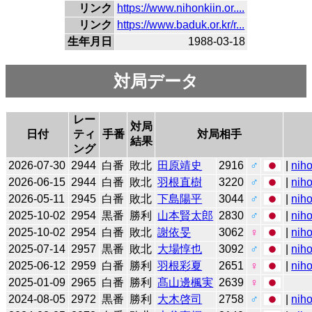
リンク
https://www.nihonkiin.or....
リンク
https://www.baduk.or.kr/r...
生年月日
1988-03-18
対局データ
レー
対局
日付
ティ
手番
対局相手
結果
ング
2026-07-30
2944
白番
敗北
田原靖史
2916
♂
|
niho
2026-06-15
2944
白番
敗北
羽根直樹
3220
♂
|
niho
2026-05-11
2945
白番
敗北
下島陽平
3044
♂
|
niho
2025-10-02
2954
黒番
勝利
山本賢太郎
2830
♂
|
niho
2025-10-02
2954
白番
敗北
謝依旻
3062
♀
|
niho
2025-07-14
2957
黒番
敗北
大場惇也
3092
♂
|
niho
2025-06-12
2959
白番
勝利
羽根彩夏
2651
♀
|
niho
2025-01-09
2965
白番
勝利
髙山邊楓実
2639
♀
2024-08-05
2972
黒番
勝利
大木啓司
2758
♂
|
niho