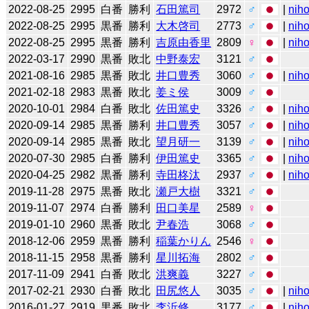
2022-08-25
2995
白番
勝利
石田篤司
2972
♂
|
niho
2022-08-25
2995
黒番
勝利
大木啓司
2773
♂
|
niho
2022-08-25
2995
黒番
勝利
吉原由香里
2809
♀
|
niho
2022-03-17
2990
黒番
敗北
中野泰宏
3121
♂
2021-08-16
2985
黒番
敗北
井口豊秀
3060
♂
|
niho
2021-02-18
2983
黒番
敗北
姜ミ侯
3009
♂
2020-10-01
2984
白番
敗北
佐田篤史
3326
♂
|
niho
2020-09-14
2985
黒番
勝利
井口豊秀
3057
♂
|
niho
2020-09-14
2985
黒番
敗北
望月研一
3139
♂
|
niho
2020-07-30
2985
白番
勝利
伊田篤史
3365
♂
|
niho
2020-04-25
2982
黒番
勝利
寺田柊汰
2937
♂
|
niho
2019-11-28
2975
黒番
敗北
瀬戸大樹
3321
♂
2019-11-07
2974
白番
勝利
田口美星
2589
♀
2019-01-10
2960
黒番
敗北
尹春浩
3068
♂
2018-12-06
2959
黒番
勝利
稲葉かりん
2546
♀
2018-11-15
2958
黒番
勝利
星川拓海
2802
♂
2017-11-09
2941
白番
敗北
洪爽義
3227
♂
2017-02-21
2930
白番
敗北
田尻悠人
3035
♂
|
niho
2016-01-27
2919
黒番
敗北
李沂修
3177
♂
|
niho